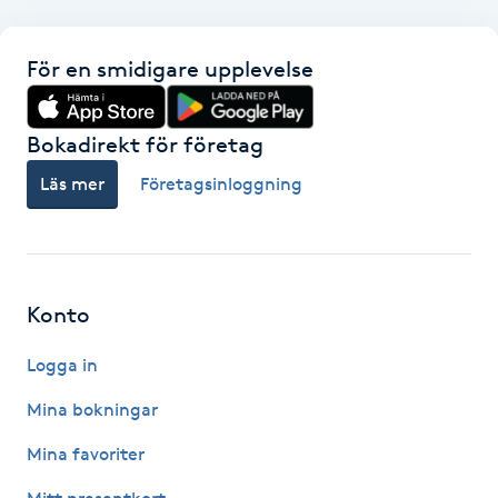
Föning
G
För en smidigare upplevelse
Gel naglar
Bokadirekt för företag
Gelenaglar
Läs mer
Företagsinloggning
Gellack
Gellack med förstärkning
Konto
Gravidmassage
Logga in
Mina bokningar
Gravidyoga
Mina favoriter
Gruppträning