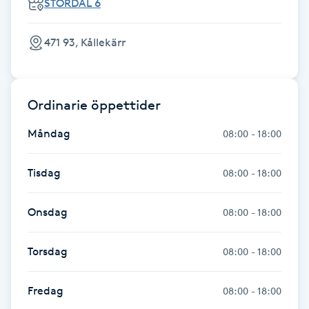
STORDAL 6
Fotsvamp
471 93, Kållekärr
Fotvård
Fransar
Ordinarie öppettider
Fransborttagning
Måndag
08:00 - 18:00
Fransfärgning
Tisdag
08:00 - 18:00
Fransförlängning
Onsdag
08:00 - 18:00
Fransförlängning Megavolym
Torsdag
08:00 - 18:00
Fransförlängning Volym
Fredag
08:00 - 18:00