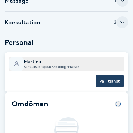
Massage
1
Brynformning
Konsultation
2
Brynfärgning
Personal
Brynplockning
Bröllopsuppsättning
Martina
Samtalsterapeut*Sexolog*Massör
C
Välj tjänst
Celluliter
Coachning
Omdömen
Color correction