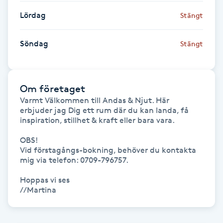
Fransk manikyr
Lördag
Stängt
Fransrengöring
Söndag
Stängt
Frekvensterapi
Om företaget
Friskvård
Varmt Välkommen till Andas & Njut. Här 
erbjuder jag Dig ett rum där du kan landa, få 
inspiration, stillhet & kraft eller bara vara.

Friskvårdsmassage
OBS!

Frisör
Vid förstagångs-bokning, behöver du kontakta 
mig via telefon: 0709-796757.

Funktionsanalys
Hoppas vi ses

//Martina
Färgning