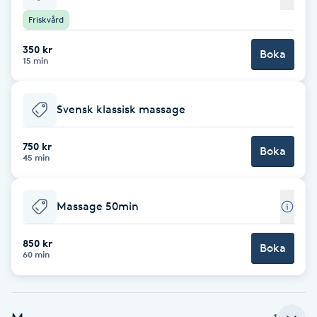
Friskvård
Babylights
350 kr
Boka
15 min
Balayage
Bambumassage
Svensk klassisk massage
Barber
750 kr
Boka
45 min
Barnklippning
Massage 50min
BIAB
850 kr
Boka
60 min
Blowout
Bottenfärg