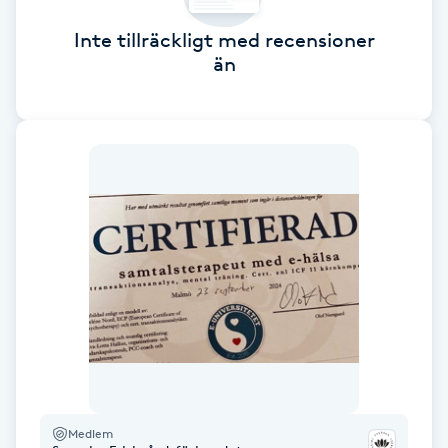
Cryoterapi
D
Inte tillräckligt med recensioner
än
Damklippning
Dermapen
Diamantslipning
E
Enzympeeling
Extensions
Extensions borttagning
Medlem
Eyeliner-tatuering