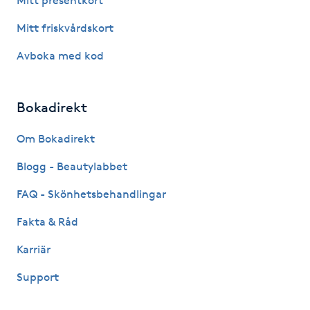
Mitt presentkort
Mitt friskvårdskort
Gua Sha-massage
H
Avboka med kod
Hatha Yoga
Bokadirekt
Headspa
Om Bokadirekt
Healing
Blogg - Beautylabbet
FAQ - Skönhetsbehandlingar
Herrklippning
Fakta & Råd
HIFU
Karriär
Support
Hollywood Peel