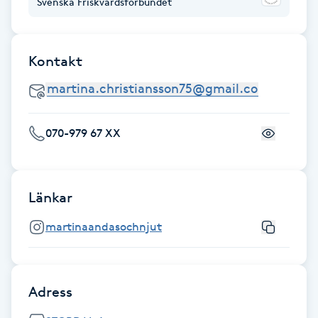
Svenska Friskvårdsförbundet
F
Face framing
Kontakt
Faceliftmassage
070-979 67 XX
Fet hårbotten
Fettreducering
Länkar
Fibromassage
martinaandasochnjut
Fillers
Adress
Fotmassage