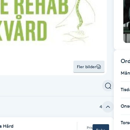
Ord
Fler bilder
Mån
Tisd
Ons
4
Tor
s Hård
Pris