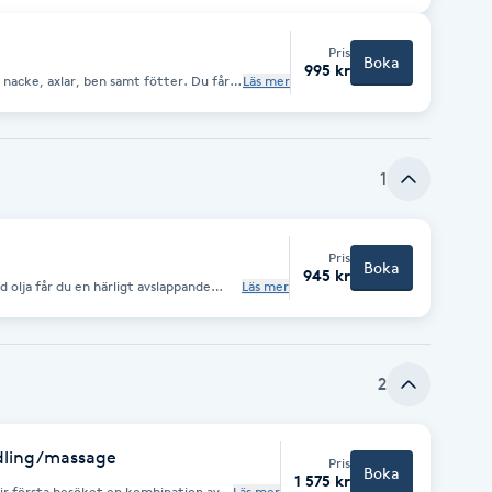
 sidan kan naturligtvis göra det.
Pris
Boka
995 kr
nacke, axlar, ben samt fötter. Du får
Läs mer
t gravida ska kunna ligga bekvämt på
 sidan kan naturligtvis göra det.
1
Pris
Boka
945 kr
olja får du en härligt avslappande
Läs mer
stärker och fördjupar massagens
a stress och ge dig ny kraft och
 dig frusen och stel, eller när du bara
är avslappnande och avstressande.
2
igörs. *Massagen lindrar stela och
dling/massage
Pris
Boka
1 575 kr
ir första besöket en kombination av
Läs mer