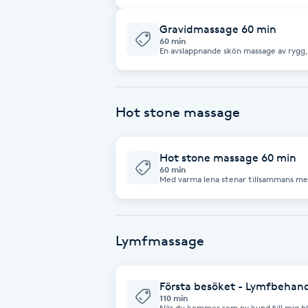
Eyeliner-tatuering
mage. Den som föredrar att ligga på
F
Gravidmassage 60 min
60 min
En avslappnande skön massage av rygg, 
Face framing
ligga på en speciell kudde gjord för at
mage. Den som föredrar att ligga på
Faceliftmassage
Hot stone massage
Fet hårbotten
Hot stone massage 60 min
60 min
Fettreducering
Med varma lena stenar tillsammans med 
känsla. Stenarnas värmande effekt för
förmåga att reducera spänningar, minsk
energi. Behandlingen passar extra bra för dig som upplever vanlig massage
Fibromassage
som lite ”hårdhänt”, för dig som känner
behöver en stunds avskoppling. Positiva effekter av Hot stone massage:
*Kombinationen av värme och massage 
Lymfmassage
*Kroppens ”må-bra-hormon” oxytocin fr
Fillers
ömma muskler.
Första besöket - Lymfbehan
Fotmassage
110 min
När du kommer som ny kund till mig bl