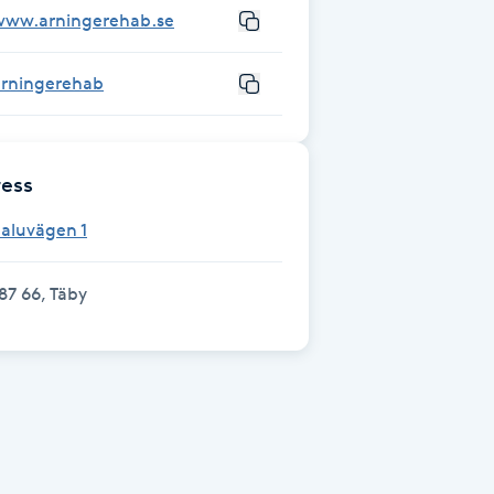
www.arningerehab.se
arningerehab
ess
aluvägen 1
87 66, Täby