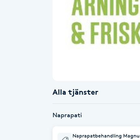
Alternativmedicin
Andningsmassage
Ansiktslyft utan kirurgi
Aromamassage
Ashtanga Yoga
Alla tjänster
Ayurveda
Ayurvedisk Massage
Naprapati
Ansiktsbehandling djuprengörande
Naprapatbehandling Magnu
B