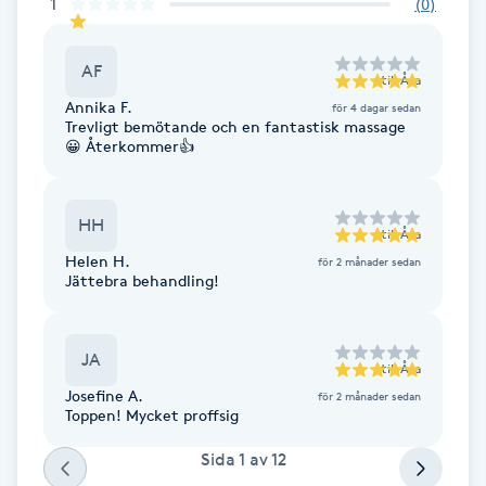
1
Cryoterapi
(
0
)
D
AF
till
Åsa
Damklippning
Annika F.
för 4 dagar sedan
Trevligt bemötande och en fantastisk massage
😀 Återkommer👍
Dermapen
Diamantslipning
HH
till
Åsa
E
Helen H.
för 2 månader sedan
Jättebra behandling!
Enzympeeling
JA
Extensions
till
Åsa
Josefine A.
för 2 månader sedan
Toppen! Mycket proffsig
Extensions borttagning
Sida
1
av
12
Eyeliner-tatuering