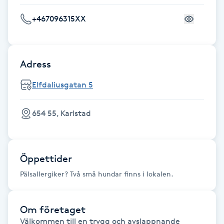
Fotsvamp
+467096315XX
Fotvård
Adress
Fransar
Elfdaliusgatan 5
Fransborttagning
654 55, Karlstad
Fransfärgning
Fransförlängning
Öppettider
Pälsallergiker? Två små hundar finns i lokalen.
Fransförlängning Megavolym
Fransförlängning Volym
Om företaget
Välkommen till en trygg och avslappnande 