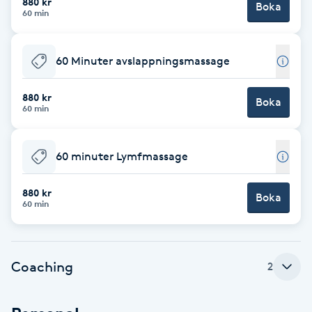
880 kr
Boka
60 min
Babylights
60 Minuter avslappningsmassage
Balayage
880 kr
Boka
Bambumassage
60 min
Barber
60 minuter Lymfmassage
Barnklippning
880 kr
Boka
60 min
BIAB
Blowout
Coaching
2
Bottenfärg