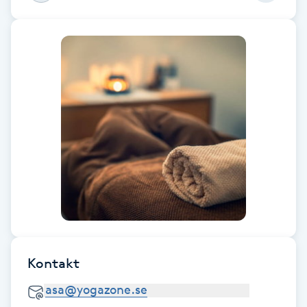
F
Face framing
Faceliftmassage
Fet hårbotten
Fettreducering
Fibromassage
Fillers
Kontakt
Fotmassage