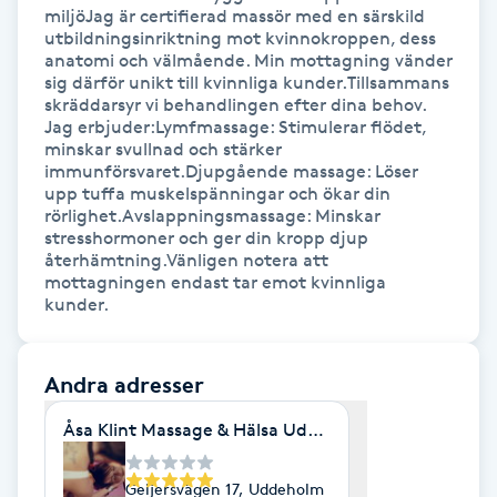
miljöJag är certifierad massör med en särskild 
Fransk manikyr
utbildningsinriktning mot kvinnokroppen, dess 
anatomi och välmående. Min mottagning vänder 
sig därför unikt till kvinnliga kunder.Tillsammans 
Fransrengöring
skräddarsyr vi behandlingen efter dina behov. 
Jag erbjuder:Lymfmassage: Stimulerar flödet, 
Frekvensterapi
minskar svullnad och stärker 
immunförsvaret.Djupgående massage: Löser 
upp tuffa muskelspänningar och ökar din 
Friskvård
rörlighet.Avslappningsmassage: Minskar 
stresshormoner och ger din kropp djup 
återhämtning.Vänligen notera att 
Friskvårdsmassage
mottagningen endast tar emot kvinnliga 
kunder.
Frisör
Andra adresser
Funktionsanalys
Åsa Klint Massage & Hälsa Uddeholm
Färgning
Geijersvägen 17, Uddeholm