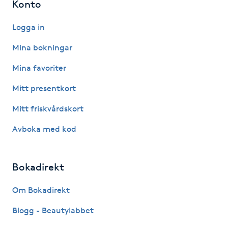
Konto
Gua Sha-massage
Logga in
H
Mina bokningar
Hatha Yoga
Mina favoriter
Mitt presentkort
Headspa
Mitt friskvårdskort
Healing
Avboka med kod
Herrklippning
Bokadirekt
HIFU
Om Bokadirekt
Hollywood Peel
Blogg - Beautylabbet