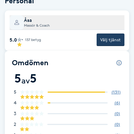
Personal
Brynformning
Åsa
Massör & Coach
Brynfärgning
5.0
Välj tjänst
137
betyg
Brynplockning
Bröllopsuppsättning
Omdömen
C
5
5
av
Celluliter
5
(
131
)
Coachning
4
(
6
)
3
(
0
)
Color correction
2
(
0
)