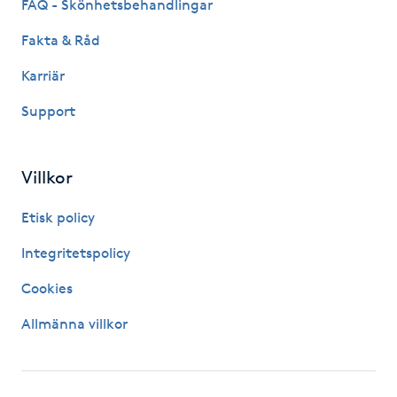
FAQ - Skönhetsbehandlingar
Hot Stone Massage
Fakta & Råd
Hot yoga
Karriär
Hudföryngring
Support
Huduppstramning
Villkor
Hudvård
Etisk policy
Integritetspolicy
Hyaluronsyra
Cookies
Hyperhidros
Allmänna villkor
Hypnos