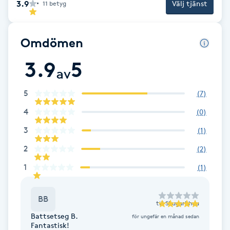
3.9
Välj tjänst
11
betyg
Brynformning
Omdömen
Brynfärgning
3.9
5
av
Brynplockning
5
(
7
)
Bröllopsuppsättning
4
(
0
)
C
3
(
1
)
Celluliter
2
(
2
)
1
(
1
)
Coachning
BB
Color correction
till
Shugarkhuu
Battsetseg B.
för ungefär en månad sedan
Fantastisk!