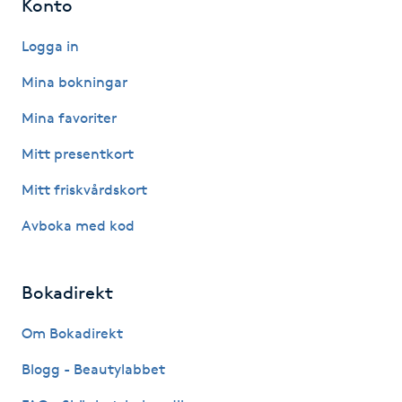
Konto
Föning
G
Logga in
Mina bokningar
Gel naglar
Mina favoriter
Gelenaglar
Mitt presentkort
Gellack
Mitt friskvårdskort
Avboka med kod
Gellack med förstärkning
Gravidmassage
Bokadirekt
Om Bokadirekt
Gravidyoga
Blogg - Beautylabbet
Gruppträning