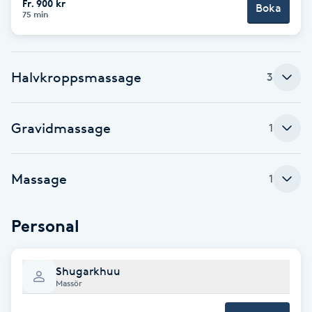
Fr. 900 kr
Boka
75 min
Babylights
Balayage
Halvkroppsmassage
3
Bambumassage
Gravidmassage
1
Barber
Massage
1
Barnklippning
BIAB
Personal
Blowout
Shugarkhuu
Massör
Bottenfärg