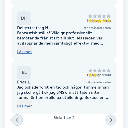
Cryoterapi
D
DH
till
Shugarkhuu
Damklippning
Delgertsetseg H.
för 7 månader sedan
Fantastisk ställe! Väldigt professionellt
bemötande från start till slut. Massagen var
Dermapen
avslappnande men samtidigt effektiv, med
precis lagom tryck. Jag kände mig både lugn och
Läs mer
genomarbetad efteråt. Rekommenderas varmt
Diamantslipning
– jag kommer definitivt boka igen.
E
EL
till
Shugarkhuu
Enzympeeling
Erica L.
för 8 månader sedan
Jag bokade först en tid och någon timme innan
jag skulle gå fick jag SMS om att tiden inte
Extensions
fanns för hon skulle på utbildning. Bokade en ny
tid, då ringer hon mig för att bekräfta tiden
Läs mer
men att hon kommer bli sen. I samtalet
Extensions borttagning
framkommer också att hon har flyttat sin
Sida
1
av
2
mottagning till Sollentuna. Jag bokade henne
utifrån betyg men också utifrån att jag trodde
Eyeliner-tatuering