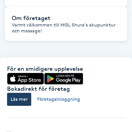
Fransk manikyr
Om företaget
Fransrengöring
Varmt välkommen till MGL Shura's akupunktur 
och massage! 
Frekvensterapi
Friskvård
För en smidigare upplevelse
Friskvårdsmassage
Bokadirekt för företag
Frisör
Läs mer
Företagsinloggning
Funktionsanalys
Färgning