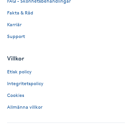
FAQ - Skönhetsbehandlingar
Gua Sha-massage
Fakta & Råd
H
Karriär
Hatha Yoga
Support
Headspa
Villkor
Healing
Etisk policy
Integritetspolicy
Herrklippning
Cookies
HIFU
Allmänna villkor
Hollywood Peel