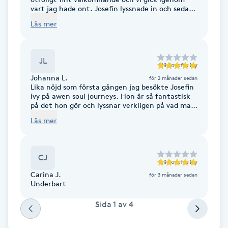
Cryoterapi
vart jag hade ont. Josefin lyssnade in och sedan
fick jag en hel timmes massage, vilket var helt
D
Läs mer
fantastiskt och hon fick mig att känna mig så
avkopplad. Hon hittade knutar jag inte visste
Damklippning
att jag hade. Kände mig som en helt ny
människa när timmen var slut. Kan varmt
JL
rekommendera Josefin, hon är en riktig 💫 tack!
till
Josefin Ivy
Dermapen
Johanna L.
för 2 månader sedan
Lika nöjd som första gången jag besökte Josefin
ivy på awen soul journeys. Hon är så fantastisk
Diamantslipning
på det hon gör och lyssnar verkligen på vad man
söker/vill få ut av behandlingen. hon får mig
E
Läs mer
känna mig väldigt bekväm i en situation man
kanske inte är van vid. ⭐️⭐️⭐️⭐️ rekommenderar
Enzympeeling
verkligen.
CJ
till
Josefin Ivy
Extensions
Carina J.
för 3 månader sedan
Underbart
Extensions borttagning
Sida
1
av
4
Eyeliner-tatuering