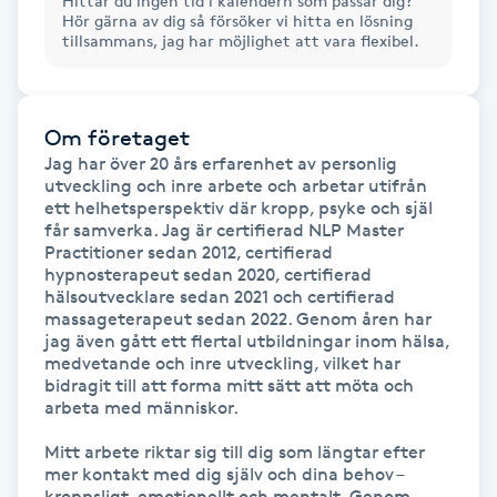
Hittar du ingen tid i kalendern som passar dig?
Hör gärna av dig så försöker vi hitta en lösning
Föning
tillsammans, jag har möjlighet att vara flexibel.
G
Gel naglar
Om företaget
Jag har över 20 års erfarenhet av personlig 
Gelenaglar
utveckling och inre arbete och arbetar utifrån 
ett helhetsperspektiv där kropp, psyke och själ 
får samverka. Jag är certifierad NLP Master 
Gellack
Practitioner sedan 2012, certifierad 
hypnosterapeut sedan 2020, certifierad 
hälsoutvecklare sedan 2021 och certifierad 
Gellack med förstärkning
massageterapeut sedan 2022. Genom åren har 
jag även gått ett flertal utbildningar inom hälsa, 
Gravidmassage
medvetande och inre utveckling, vilket har 
bidragit till att forma mitt sätt att möta och 
arbeta med människor.

Gravidyoga
Mitt arbete riktar sig till dig som längtar efter 
mer kontakt med dig själv och dina behov – 
Gruppträning
kroppsligt, emotionellt och mentalt. Genom 