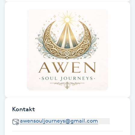
F
Face framing
Faceliftmassage
Fet hårbotten
Fettreducering
Fibromassage
Fillers
Kontakt
Fotmassage