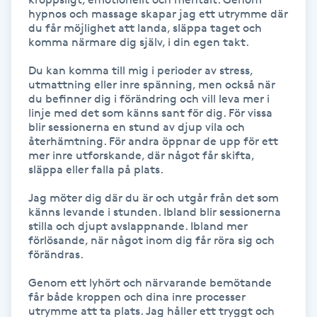
hypnos och massage skapar jag ett utrymme där 
du får möjlighet att landa, släppa taget och 
Gua Sha-massage
komma närmare dig själv, i din egen takt.

H
Du kan komma till mig i perioder av stress, 
utmattning eller inre spänning, men också när 
Hatha Yoga
du befinner dig i förändring och vill leva mer i 
linje med det som känns sant för dig. För vissa 
blir sessionerna en stund av djup vila och 
Headspa
återhämtning. För andra öppnar de upp för ett 
mer inre utforskande, där något får skifta, 
Healing
släppa eller falla på plats.

Jag möter dig där du är och utgår från det som 
Herrklippning
känns levande i stunden. Ibland blir sessionerna 
stilla och djupt avslappnande. Ibland mer 
förlösande, när något inom dig får röra sig och 
HIFU
förändras.

Genom ett lyhört och närvarande bemötande 
Hollywood Peel
får både kroppen och dina inre processer 
utrymme att ta plats. Jag håller ett tryggt och 