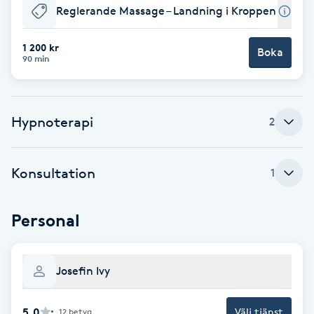
Reglerande Massage – Landning i Kroppen
Babylights
1 200 kr
Boka
90 min
Balayage
Bambumassage
Hypnoterapi
2
Barber
Konsultation
1
Barnklippning
Personal
BIAB
Blowout
Josefin Ivy
Bottenfärg
5.0
Välj tjänst
12
betyg