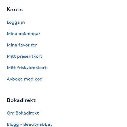
Hårborttagning
Konto
Hårbottenbehandling
Logga in
Mina bokningar
Hårförlängning
Mina favoriter
Hårvård
Mitt presentkort
Hälsa
Mitt friskvårdskort
Avboka med kod
Hälsprickor
I
Bokadirekt
Idrottsmassage
Om Bokadirekt
IPL
Blogg - Beautylabbet