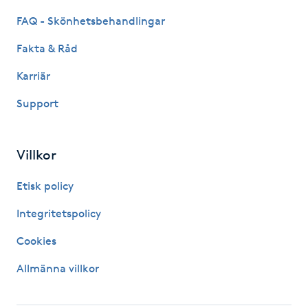
FAQ - Skönhetsbehandlingar
IPL hårborttagning
Fakta & Råd
IR-massage
Karriär
J
Support
Japansk massage
K
Villkor
K18
Etisk policy
Katun fransar
Integritetspolicy
Cookies
Kemisk peeling
Allmänna villkor
Keratinbehandling