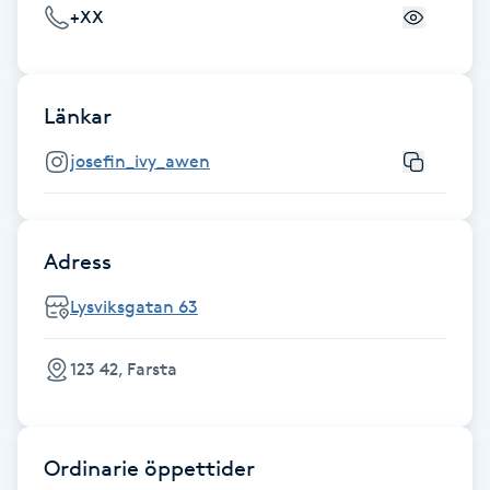
+XX
Fotsvamp
Fotvård
Länkar
Fransar
josefin_ivy_awen
Fransborttagning
Adress
Fransfärgning
Lysviksgatan 63
Fransförlängning
123 42, Farsta
Fransförlängning Megavolym
Fransförlängning Volym
Ordinarie öppettider