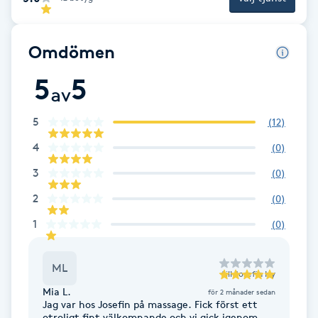
Brynformning
Omdömen
Brynfärgning
5
5
av
Brynplockning
5
(
12
)
Bröllopsuppsättning
4
(
0
)
C
3
(
0
)
2
(
0
)
Celluliter
1
(
0
)
Coachning
ML
till
Josefin Ivy
Color correction
Mia L.
för 2 månader sedan
Jag var hos Josefin på massage. Fick först ett
otroligt fint välkomnande och vi gick igenom