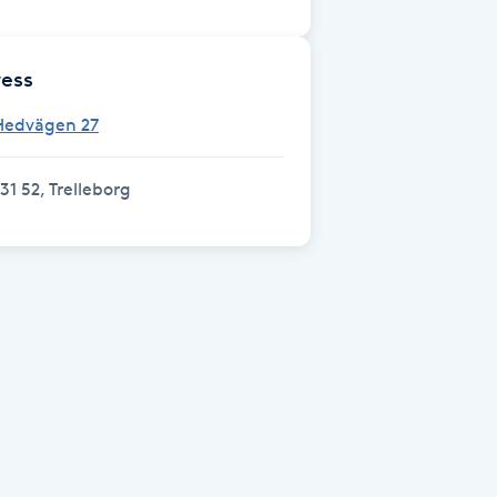
ess
Hedvägen 27
31 52, Trelleborg