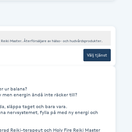
en fullständig Reikihealing. Din
eiki 2-placeringarna. I Reiki 2-
em till dig själv.
e: - Djupt helande
 de tre första Reikisymbolerna och
 av Reiki 2-energin samt symbolerna.
. - Distanshealing i tid och rum. -
 dagar - Kursmaterial - Efter färdig
d Reiki Ha gärna med block och
Certifierad Reiki-terapeut, Holy Fire® Reiki Master. Återförsäljare av hälso- och hudvårdsprodukter.
mmen att skriva till mig
Välj tjänst
er ur balans?

men energin ändå inte räcker till?

a, släppa taget och bara vara.

gna nervsystemet, fylla på med ny energi och 
erad Reiki-terapeut och Holy Fire Reiki Master 