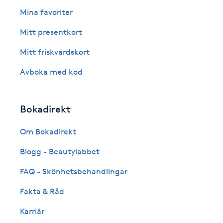
Mina favoriter
Fransk manikyr
Mitt presentkort
Fransrengöring
Mitt friskvårdskort
Frekvensterapi
Avboka med kod
Friskvård
Bokadirekt
Friskvårdsmassage
Om Bokadirekt
Blogg - Beautylabbet
Frisör
FAQ - Skönhetsbehandlingar
Funktionsanalys
Fakta & Råd
Färgning
Karriär