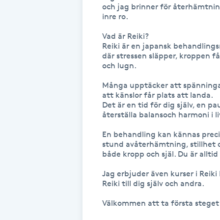
Eyeliner-tatuering
och jag brinner för återhämtning
inre ro.

F
Vad är Reiki? 

Face framing
Reiki är en japansk behandlings
där stressen släpper, kroppen får
och lugn.

Faceliftmassage
Många upptäcker att spänningar
att känslor får plats att landa.

Fet hårbotten
Det är en tid för dig själv, en p
återställa balansoch harmoni i liv
Fettreducering
En behandling kan kännas precis
stund avåterhämtning, stillhet oc
Fibromassage
både kropp och själ. Du är alltid
Jag erbjuder även kurser i Reiki Ho
Fillers
Reiki till dig själv och andra. 

Välkommen att ta första steget f
Fotmassage