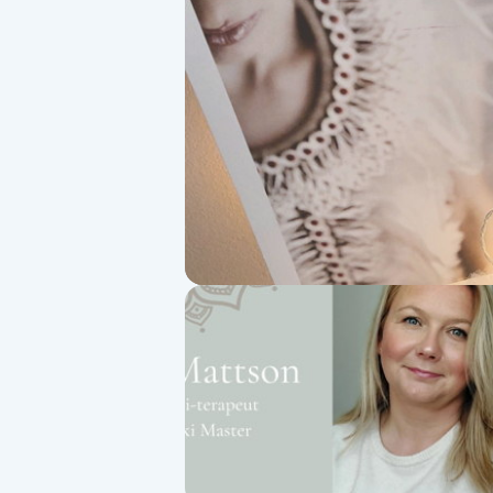
Alternativmedicin
Andningsmassage
Ansiktslyft utan kirurgi
Aromamassage
Ashtanga Yoga
Ayurveda
Ayurvedisk Massage
Ansiktsbehandling djuprengörande
B