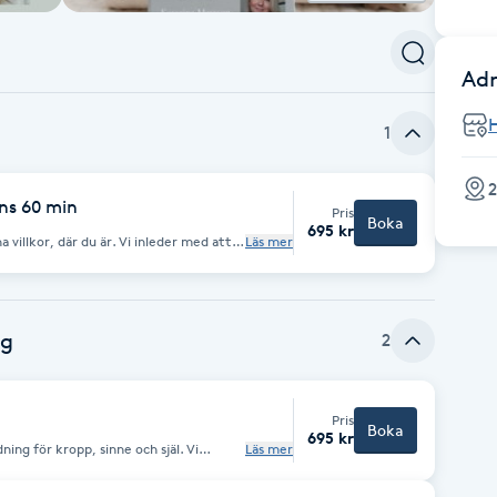
Adr
1
2
ans 60 min
Pris
Boka
695 kr
r du är. Vi inleder med att
Läs mer
idar dig genom en kort meditation som
ch öppna upp för energin.
Därefter förmedlar jag
får arbeta genom hela ditt system – lösa
naturliga balans. Du vilar i din
h själ får fyllas med lugn, klarhet och
ng
2
Pris
Boka
695 kr
 kropp, sinne och själ. Vi
Läs mer
a och dela hur du mår just nu. Därefter
 en behandlingsbänk, fullt påklädd, och
ling som stödjer kroppens förmåga att