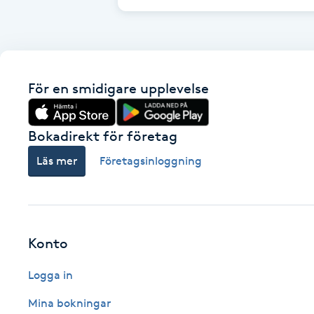
Fotsvamp
Fotvård
För en smidigare upplevelse
Fransar
Bokadirekt för företag
Fransborttagning
Läs mer
Företagsinloggning
Fransfärgning
Fransförlängning
Konto
Fransförlängning Megavolym
Logga in
Fransförlängning Volym
Mina bokningar