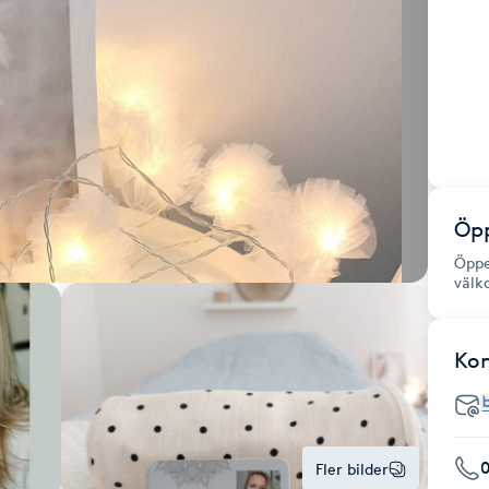
Öpp
Öppe
väl
Ko
0
Fler bilder