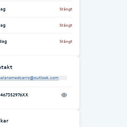
dag
Stängt
dag
Stängt
dag
Stängt
ntakt
+467352976XX
kar