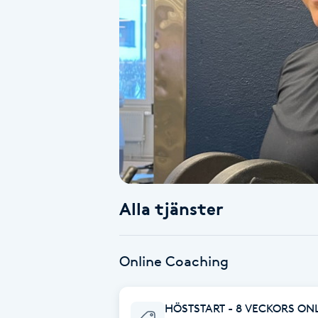
Alternativmedicin
Andningsmassage
Ansiktslyft utan kirurgi
Aromamassage
Ashtanga Yoga
Alla tjänster
Ayurveda
Ayurvedisk Massage
Online Coaching
Ansiktsbehandling djuprengörande
HÖSTSTART - 8 VECKORS O
B