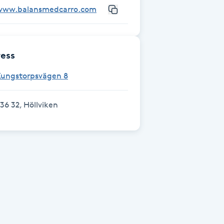
www.balansmedcarro.com
ess
Kungstorpsvägen 8
36 32, Höllviken