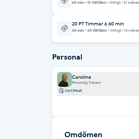
60 min
15 tillfällen
Giltigt i 12 måna
Fotsvamp
20 PT Timmar á 60 min
Fotvård
60 min
20 tillfällen
Giltigt i 12 måna
Fransar
Personal
Fransborttagning
Caroline
Fransfärgning
Personlig Tränare
Certifikat
Fransförlängning
Fransförlängning Megavolym
Fransförlängning Volym
Omdömen