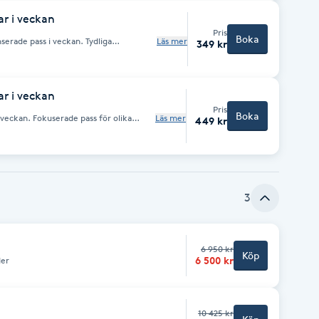
r i veckan
Pris
Boka
e pass i veckan. Tydliga
Läs mer
349 kr
 följa. Programmet skickas som PDF
r i veckan
Pris
Boka
 veckan. Fokuserade pass för olika
Läs mer
449 kr
åller motivationen uppe. Programmet
3
6 950 kr
Köp
6 500 kr
der
10 425 kr