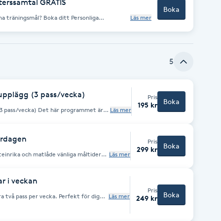
uterssamtal GRATIS
Boka
? Boka ditt Personliga
Läs mer
t: Utforskar vi dina
d coaching som passar just dig – helt gratis.
5
upplägg (3 pass/vecka)
Pris
Boka
195 kr
t här programmet är
Läs mer
 varje vecka. Syftet är att skapa balans
ig tanke –
a basen eller ge variation med styrka
ardagen
Pris
Boka
299 kr
teinrika och matlåde vänliga måltider
Läs mer
dina mål och samtidigt njuta av god
ation i vardagen och slippa fundera på
r i veckan
Pris
Boka
 per vecka. Perfekt för dig
Läs mer
249 kr
ad. Programmet skickas