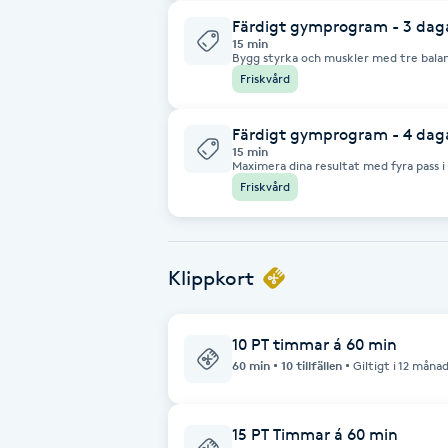
Eyeliner-tatuering
Färdigt gymprogram - 3 daga
F
15 min
Bygg styrka och muskler med tre balanserad
instruktioner gör träningen enkel att
Friskvård
Face framing
efter köp.
Färdigt gymprogram - 4 daga
Faceliftmassage
15 min
Maximera dina resultat med fyra pass i
muskelgrupper och progression som h
Friskvård
skickas som PDF efter köp.
Fet hårbotten
Fettreducering
Klippkort
Fibromassage
10 PT timmar á 60 min
Fillers
60 min
10 tillfällen
Giltigt i 12 måna
Fotmassage
15 PT Timmar á 60 min