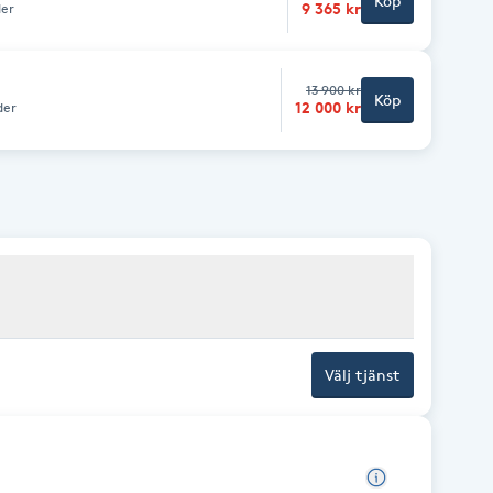
Köp
9 365 kr
der
13 900 kr
Köp
12 000 kr
der
Välj tjänst