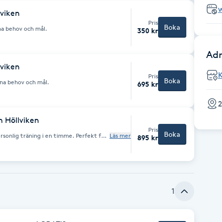
lviken
Pris
Boka
ina behov och mål.
350 kr
Adr
lviken
Pris
Boka
 enligt dina behov och mål.
695 kr
2
n Höllviken
Pris
Boka
rsonlig träning i en timme. Perfekt för
Läs mer
895 kr
1