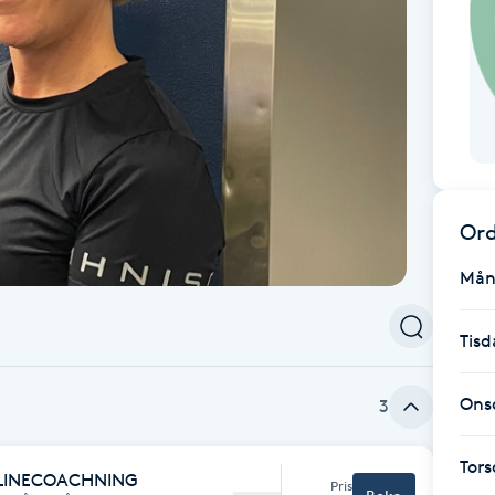
Ord
Mån
Tisd
Ons
3
Tor
NLINECOACHNING
Pris