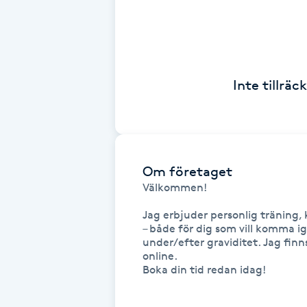
Fransk manikyr
Fransrengöring
Inte tillrä
Frekvensterapi
Friskvård
Om företaget
Friskvårdsmassage
Välkommen! 

Frisör
Jag erbjuder personlig träning,
– både för dig som vill komma igå
under/efter graviditet. Jag finns
Funktionsanalys
online. 

Boka din tid redan idag!

Färgning