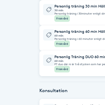
Personlig träning 30 min Höl
Brynformning
30 min
Personlig träning i 30minuter enligt d
Friskvård
Brynfärgning
Personlig träning 60 min Höl
60 min
Brynplockning
Personlig träning i 60 minuter
Friskvård
Bröllopsuppsättning
Personlig Träning DUO 60 mi
C
60 min
PT duo där ni är två stycken som har pe
vänner, familj eller par.
Celluliter
Friskvård
Coachning
Konsultation
Color correction