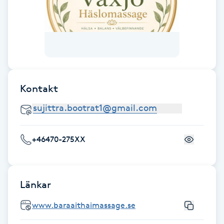
Fotsvamp
Fotvård
Fransar
Kontakt
Fransborttagning
Fransfärgning
+46470-275XX
Fransförlängning
Fransförlängning Megavolym
Länkar
www.baraaithaimassage.se
Fransförlängning Volym