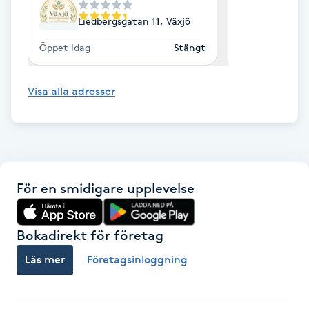
Liedbergsgatan 11, Växjö
Gua Sha-massage
Öppet idag
Stängt
H
Hatha Yoga
Visa alla adresser
Headspa
Healing
För en smidigare upplevelse
Herrklippning
Bokadirekt för företag
HIFU
Läs mer
Företagsinloggning
Hollywood Peel