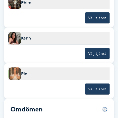
Phim
Brynformning
Välj tjänst
Brynfärgning
Kenn
Brynplockning
Välj tjänst
Bröllopsuppsättning
C
Pin
Celluliter
Välj tjänst
Coachning
Color correction
Omdömen