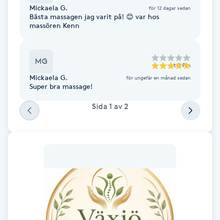
Mickaela G.
för 12 dagar sedan
F
Bästa massagen jag varit på! 😊 var hos
massören Kenn
Face framing
MG
Faceliftmassage
till
Pin
Mickaela G.
för ungefär en månad sedan
Super bra massage!
Fet hårbotten
Sida
1
av
2
Fettreducering
Fibromassage
Fillers
Fotmassage