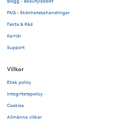
Blogg - Beautylabbet
Hårborttagning
FAQ - Skönhetsbehandlingar
Hårbottenbehandling
Fakta & Råd
Karriär
Hårförlängning
Support
Hårvård
Villkor
Hälsa
Etisk policy
Hälsprickor
Integritetspolicy
I
Cookies
Idrottsmassage
Allmänna villkor
IPL