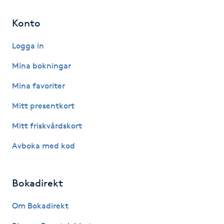
Hot Stone Massage
Konto
Hot yoga
Logga in
Hudföryngring
Mina bokningar
Mina favoriter
Huduppstramning
Mitt presentkort
Hudvård
Mitt friskvårdskort
Avboka med kod
Hyaluronsyra
Hyperhidros
Bokadirekt
Hypnos
Om Bokadirekt