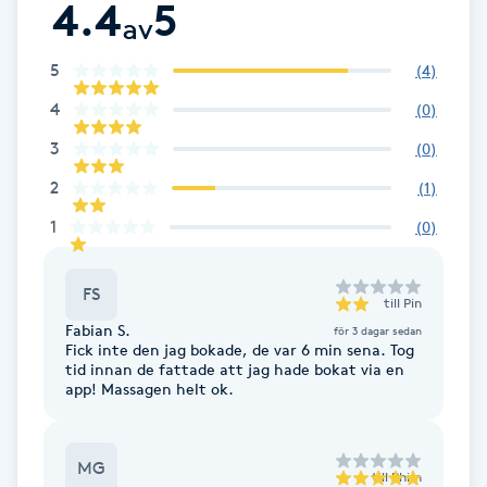
4.4
5
Cryoterapi
av
D
5
(
4
)
Damklippning
4
(
0
)
3
(
0
)
Dermapen
2
(
1
)
Diamantslipning
1
(
0
)
E
FS
Enzympeeling
till
Pin
Fabian S.
för 3 dagar sedan
Fick inte den jag bokade, de var 6 min sena. Tog
Extensions
tid innan de fattade att jag hade bokat via en
app! Massagen helt ok.
Extensions borttagning
MG
till
Phim
Eyeliner-tatuering