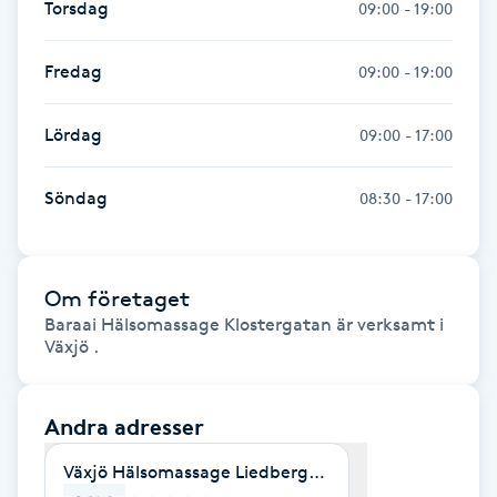
Torsdag
09:00 - 19:00
Föning
G
Fredag
09:00 - 19:00
Gel naglar
Lördag
09:00 - 17:00
Gelenaglar
Söndag
08:30 - 17:00
Gellack
Om företaget
Gellack med förstärkning
Baraai Hälsomassage Klostergatan är verksamt i
Växjö .
Gravidmassage
Gravidyoga
Andra adresser
Växjö Hälsomassage Liedbergsgatan
Gruppträning