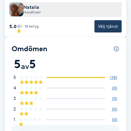
Fransk manikyr
Natalia
Hundfrisör
Fransrengöring
5.0
Välj tjänst
18
betyg
Frekvensterapi
Omdömen
Friskvård
5
5
av
Friskvårdsmassage
5
(
18
)
Frisör
4
(
0
)
3
(
0
)
Funktionsanalys
2
(
0
)
1
(
0
)
Färgning