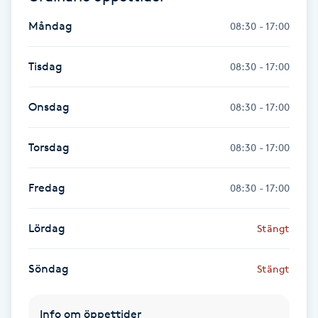
Hårborttagning
Måndag
08:30 - 17:00
Hårbottenbehandling
Tisdag
08:30 - 17:00
Hårförlängning
Onsdag
08:30 - 17:00
Hårvård
Torsdag
08:30 - 17:00
Hälsa
Fredag
08:30 - 17:00
Hälsprickor
Lördag
Stängt
I
Idrottsmassage
Söndag
Stängt
IPL
Info om öppettider