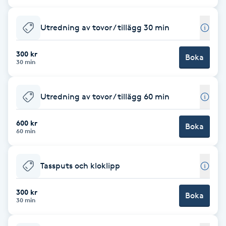
Cryoterapi
D
Utredning av tovor / tillägg 30 min
Damklippning
300 kr
Boka
30 min
Dermapen
Utredning av tovor / tillägg 60 min
Diamantslipning
E
600 kr
Boka
60 min
Enzympeeling
Tassputs och kloklipp
Extensions
300 kr
Boka
Extensions borttagning
30 min
Eyeliner-tatuering