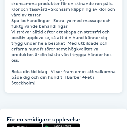
skonsamma produkter för en skinande ren päls.

Kinesiologi
Klor och tassvård – Skonsam klippning av klor och 
vård av tassar.

Spa-behandlingar – Extra lyx med massage och 
Kinesisk medicin
fuktgivande behandlingar.

Vi strävar alltid efter att skapa en stressfri och 
positiv upplevelse, så att din hund känner sig 
Kiropraktik
trygg under hela besöket. Med utbildade och 
erfarna hundfrisörer samt högkvalitativa 
produkter, är din bästa vän i trygga händer hos 
Klangmassage
oss.

Klippning
Boka din tid idag – Vi ser fram emot att välkomna 
både dig och din hund till Barber 4Pet i 
Stockholm!
Klippning & Slingor
Klippning ungdom
För en smidigare upplevelse
Koppningsmassage