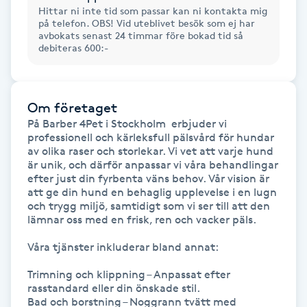
Hittar ni inte tid som passar kan ni kontakta mig
på telefon. OBS! Vid uteblivet besök som ej har
IPL hårborttagning
avbokats senast 24 timmar före bokad tid så
debiteras 600:-
IR-massage
J
Om företaget
Japansk massage
På Barber 4Pet i Stockholm  erbjuder vi 
professionell och kärleksfull pälsvård för hundar 
K
av olika raser och storlekar. Vi vet att varje hund 
är unik, och därför anpassar vi våra behandlingar 
K18
efter just din fyrbenta väns behov. Vår vision är 
att ge din hund en behaglig upplevelse i en lugn 
och trygg miljö, samtidigt som vi ser till att den 
Katun fransar
lämnar oss med en frisk, ren och vacker päls.

Våra tjänster inkluderar bland annat:

Kemisk peeling
Trimning och klippning – Anpassat efter 
Keratinbehandling
rasstandard eller din önskade stil.

Bad och borstning – Noggrann tvätt med 