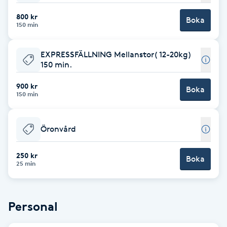
Fotsvamp
800 kr
Boka
150 min
Fotvård
EXPRESSFÄLLNING Mellanstor( 12-20kg)
150 min.
Fransar
900 kr
Boka
150 min
Fransborttagning
Fransfärgning
Öronvård
Fransförlängning
250 kr
Boka
25 min
Fransförlängning Megavolym
Personal
Fransförlängning Volym