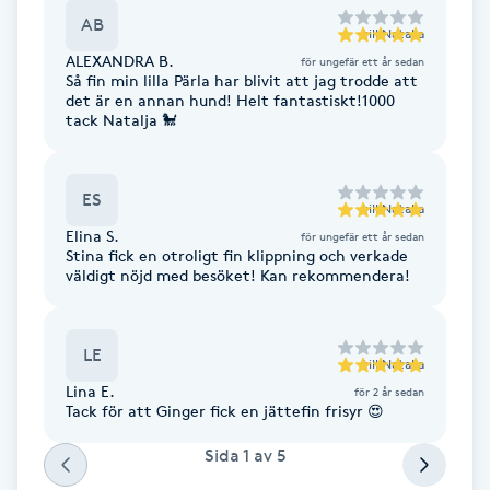
Föning
AB
till
Natalia
G
ALEXANDRA B.
för ungefär ett år sedan
Så fin min lilla Pärla har blivit att jag trodde att
det är en annan hund! Helt fantastiskt!1000
Gel naglar
tack Natalja 🐩
Gelenaglar
ES
till
Natalia
Gellack
Elina S.
för ungefär ett år sedan
Stina fick en otroligt fin klippning och verkade
väldigt nöjd med besöket! Kan rekommendera!
Gellack med förstärkning
Gravidmassage
LE
till
Natalia
Lina E.
för 2 år sedan
Tack för att Ginger fick en jättefin frisyr 😍
Gravidyoga
Sida
1
av
5
Gruppträning