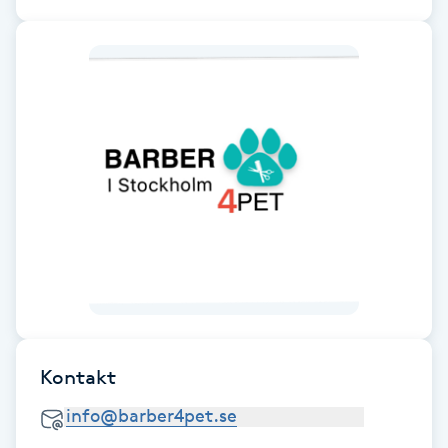
Gua Sha-massage
H
Hatha Yoga
Headspa
Healing
Herrklippning
HIFU
Kontakt
Hollywood Peel