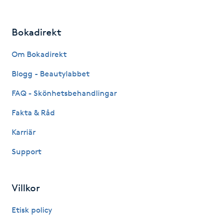
LED-ljusterapi
Bokadirekt
Liktornar
Om Bokadirekt
Blogg - Beautylabbet
LPG
FAQ - Skönhetsbehandlingar
LPG-behandling
Fakta & Råd
Karriär
LPG-massage
Support
Luggklippning
Villkor
Lymfmassage
Etisk policy
Läpptatuering