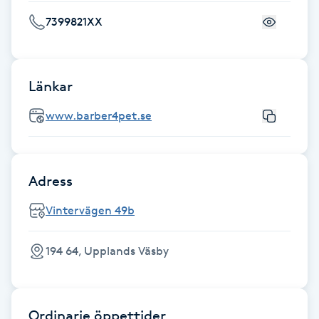
Hot Stone Massage
7399821XX
Hot yoga
Länkar
Hudföryngring
www.barber4pet.se
Huduppstramning
Hudvård
Adress
Hyaluronsyra
Vintervägen 49b
Hyperhidros
194 64, Upplands Väsby
Hypnos
Ordinarie öppettider