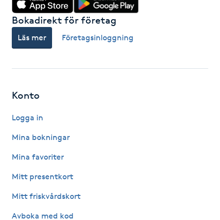
Kosmetisk tatuering
Bokadirekt för företag
Läs mer
Företagsinloggning
Kostrådgivning
Kroppsinpackning
Konto
Kroppspeeling
Logga in
Käkledsbehandling
Mina bokningar
Kärlbehandling
Mina favoriter
L
Mitt presentkort
Laserbehandling
Mitt friskvårdskort
Avboka med kod
Lashlift Keratin