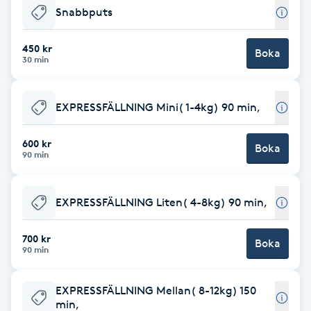
Snabbputs
F
450 kr
Face framing
Boka
30 min
Faceliftmassage
EXPRESSFÄLLNING Mini( 1-4kg) 90 min,
Fet hårbotten
600 kr
Boka
90 min
Fettreducering
EXPRESSFÄLLNING Liten( 4-8kg) 90 min,
Fibromassage
700 kr
Boka
Fillers
90 min
Fotmassage
EXPRESSFÄLLNING Mellan( 8-12kg) 150
min,