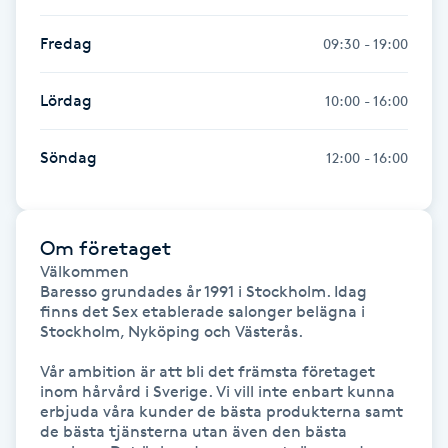
Kinesiologi
Fredag
09:30 - 19:00
Kinesisk medicin
Lördag
10:00 - 16:00
Kiropraktik
Söndag
12:00 - 16:00
Klangmassage
Om företaget
Klippning
Välkommen

Baresso grundades år 1991 i Stockholm. Idag 
Klippning & Slingor
finns det Sex etablerade salonger belägna i 
Stockholm, Nyköping och Västerås.

Klippning ungdom
Vår ambition är att bli det främsta företaget 
inom hårvård i Sverige. Vi vill inte enbart kunna 
erbjuda våra kunder de bästa produkterna samt 
Koppningsmassage
de bästa tjänsterna utan även den bästa 