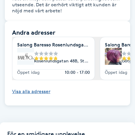
utseende. Det är oerhört viktigt att kunden är 
nöjd med vårt arbete!
LED-ljusterapi
Andra adresser
Liktornar
Salong Baresso Rosenlundsgatan 48b
LPG
Rosenlundsgatan 48B, Stockholm
Götga
LPG-behandling
Öppet idag
10:00 - 17:00
Öppet idag
LPG-massage
Visa alla adresser
Luggklippning
Lymfmassage
För en smidigare upplevelse
Läpptatuering