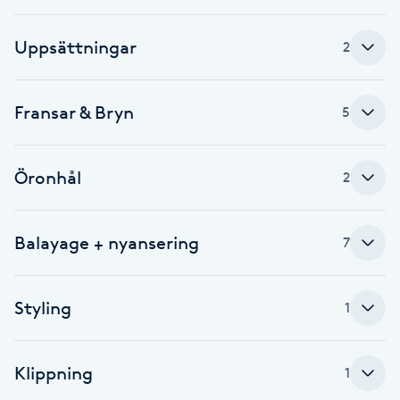
Fotsvamp
Uppsättningar
2
Fotvård
Fransar & Bryn
5
Fransar
Fransborttagning
Öronhål
2
Fransfärgning
Balayage + nyansering
7
Fransförlängning
Styling
1
Fransförlängning Megavolym
Fransförlängning Volym
Klippning
1