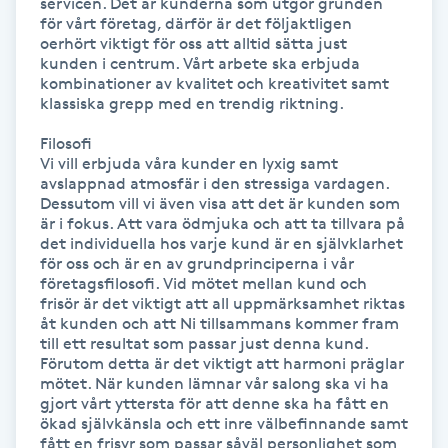
servicen. Det är kunderna som utgör grunden 
för vårt företag, därför är det följaktligen 
Kosmetisk tatuering
oerhört viktigt för oss att alltid sätta just 
kunden i centrum. Vårt arbete ska erbjuda 
kombinationer av kvalitet och kreativitet samt 
Kostrådgivning
klassiska grepp med en trendig riktning.

Kroppsinpackning
Filosofi

Vi vill erbjuda våra kunder en lyxig samt 
avslappnad atmosfär i den stressiga vardagen. 
Kroppspeeling
Dessutom vill vi även visa att det är kunden som 
är i fokus. Att vara ödmjuka och att ta tillvara på 
det individuella hos varje kund är en självklarhet 
Käkledsbehandling
för oss och är en av grundprinciperna i vår 
företagsfilosofi. Vid mötet mellan kund och 
frisör är det viktigt att all uppmärksamhet riktas 
Kärlbehandling
åt kunden och att Ni tillsammans kommer fram 
L
till ett resultat som passar just denna kund. 
Förutom detta är det viktigt att harmoni präglar 
mötet. När kunden lämnar vår salong ska vi ha 
Laserbehandling
gjort vårt yttersta för att denne ska ha fått en 
ökad självkänsla och ett inre välbefinnande samt 
fått en frisyr som passar såväl personlighet som 
Lashlift Keratin