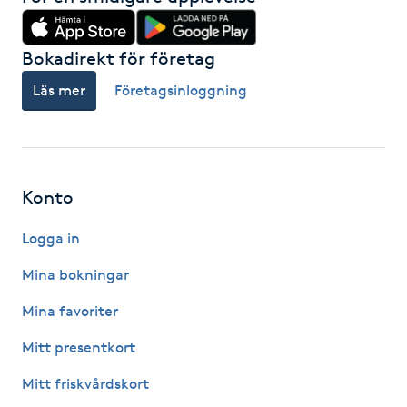
M
Bokadirekt för företag
Makeup
Läs mer
Företagsinloggning
Manikyr & Pedikyr
Massage
Konto
Medial vägledning
Logga in
Medicinsk massage
Mina bokningar
Mina favoriter
Meditation
Mitt presentkort
Medium
Mitt friskvårdskort