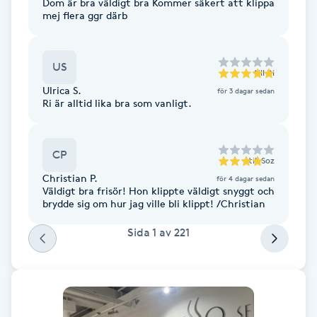
Dom är bra väldigt bra Kommer säkert att klippa
Hot Stone Massage
mej flera ggr därb
Hot yoga
US
till
Ri
Hudföryngring
Ulrica S.
för 3 dagar sedan
Ri är alltid lika bra som vanligt.
Huduppstramning
CP
till
Soz
Hudvård
Christian P.
för 4 dagar sedan
Väldigt bra frisör! Hon klippte väldigt snyggt och
brydde sig om hur jag ville bli klippt! /Christian
Hyaluronsyra
Sida
1
av
221
Hyperhidros
Hypnos