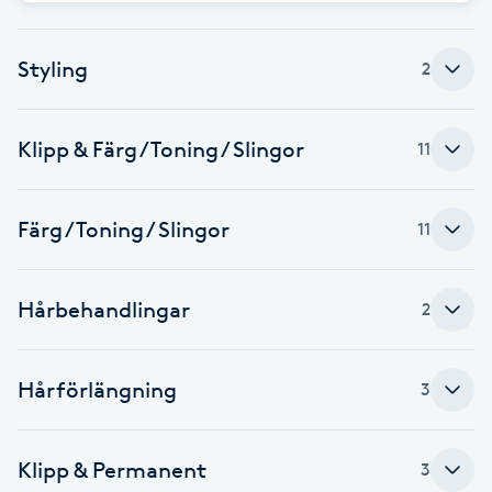
F
Styling
2
Face framing
Faceliftmassage
Klipp & Färg / Toning / Slingor
11
Fet hårbotten
Färg / Toning / Slingor
11
Fettreducering
Hårbehandlingar
2
Fibromassage
Hårförlängning
3
Fillers
Fotmassage
Klipp & Permanent
3