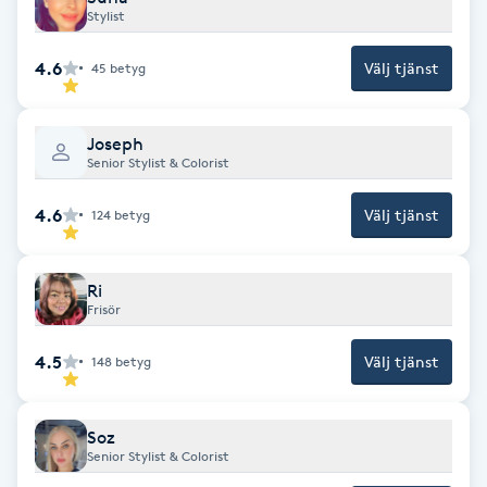
Stylist
Föning
G
4.6
Välj tjänst
45
betyg
Gel naglar
Joseph
Senior Stylist & Colorist
Gelenaglar
4.6
Välj tjänst
124
betyg
Gellack
Ri
Gellack med förstärkning
Frisör
Gravidmassage
4.5
Välj tjänst
148
betyg
Gravidyoga
Soz
Senior Stylist & Colorist
Gruppträning