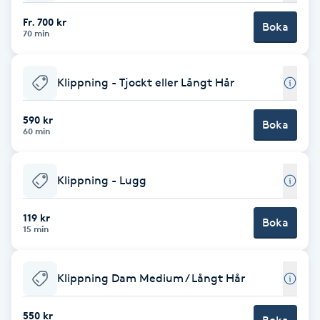
Fr. 700 kr
Brynformning
Boka
70 min
Brynfärgning
Klippning - Tjockt eller Långt Hår
Brynplockning
590 kr
Boka
60 min
Bröllopsuppsättning
C
Klippning - Lugg
Celluliter
119 kr
Boka
15 min
Coachning
Klippning Dam Medium / Långt Hår
Color correction
550 kr