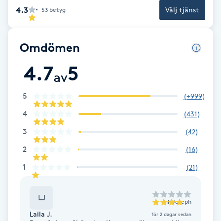
4.3
Välj tjänst
53
betyg
Gua Sha-massage
H
Omdömen
Hatha Yoga
4.7
5
av
Headspa
5
(
+999
)
4
(
431
)
Healing
3
(
42
)
Herrklippning
2
(
16
)
1
(
21
)
HIFU
LJ
Hollywood Peel
till
Joseph
Laila J.
för 2 dagar sedan