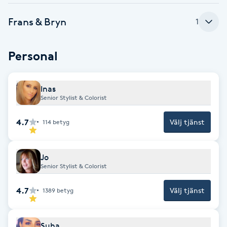
Fransk manikyr
Frans & Bryn
1
Fransrengöring
Personal
Frekvensterapi
Inas
Friskvård
Senior Stylist & Colorist
4.7
Välj tjänst
114
betyg
Friskvårdsmassage
Frisör
Jo
Senior Stylist & Colorist
Funktionsanalys
4.7
Välj tjänst
1389
betyg
Färgning
Suha