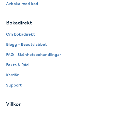
Avboka med kod
Megavolymfransar
Melasma
Bokadirekt
Mesoterapi
Om Bokadirekt
Blogg - Beautylabbet
MicroPen
FAQ - Skönhetsbehandlingar
Microshading
Fakta & Råd
Karriär
Mixfransar
N
Support
Nagelförlängning
Villkor
Nagelförlängning akryl