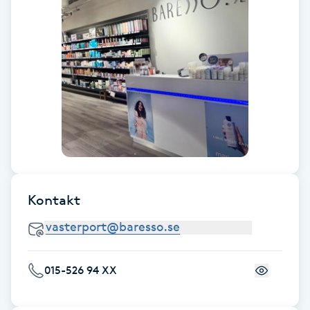
Hårborttagning
Hårbottenbehandling
Hårförlängning
Hårvård
Hälsa
Kontakt
Hälsprickor
I
Idrottsmassage
015-526 94 XX
IPL