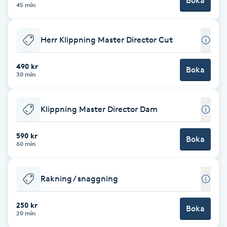
Boka
Cryoterapi
45 min
D
Herr Klippning Master Director Cut
Damklippning
490 kr
Boka
Dermapen
30 min
Diamantslipning
Klippning Master Director Dam
E
590 kr
Boka
Enzympeeling
60 min
Extensions
Rakning / snaggning
Extensions borttagning
250 kr
Boka
20 min
Eyeliner-tatuering