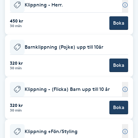
Klippning - Herr.
Babylights
450 kr
Boka
30 min
Balayage
Bambumassage
Barnklippning (Pojke) upp till 10år
Barber
320 kr
Boka
30 min
Barnklippning
Klippning - (Flicka) Barn upp till 10 år
BIAB
320 kr
Boka
30 min
Blowout
Klippning +Fön/Styling
Bottenfärg