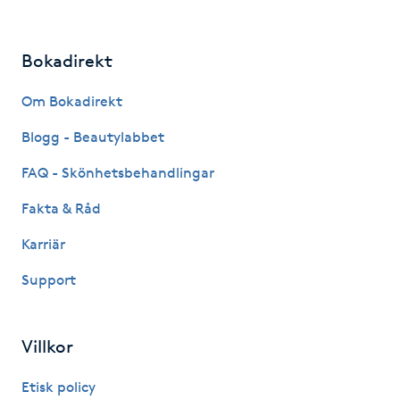
Fransk manikyr
Bokadirekt
Fransrengöring
Om Bokadirekt
Frekvensterapi
Blogg - Beautylabbet
Friskvård
FAQ - Skönhetsbehandlingar
Fakta & Råd
Friskvårdsmassage
Karriär
Frisör
Support
Funktionsanalys
Villkor
Färgning
Etisk policy