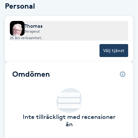
Personal
Babylights
Thomas
Balayage
Terapeut
25 års verksamhet.
Bambumassage
Välj tjänst
Barber
Omdömen
Barnklippning
BIAB
Blowout
Inte tillräckligt med recensioner
än
Bottenfärg