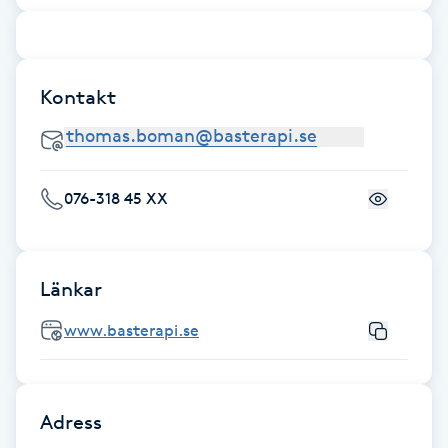
Brynformning
Brynfärgning
Kontakt
Brynplockning
076-318 45 XX
Bröllopsuppsättning
C
Celluliter
Länkar
www.basterapi.se
Coachning
Color correction
Adress