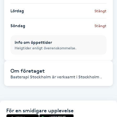
F
Lördag
Stängt
Face framing
Söndag
Stängt
Faceliftmassage
Info om öppettider
Helgtider enligt överenskommelse.
Fet hårbotten
Fettreducering
Om företaget
Basterapi Stockholm är verksamt i Stockholm .
Fibromassage
Fillers
Fotmassage
För en smidigare upplevelse