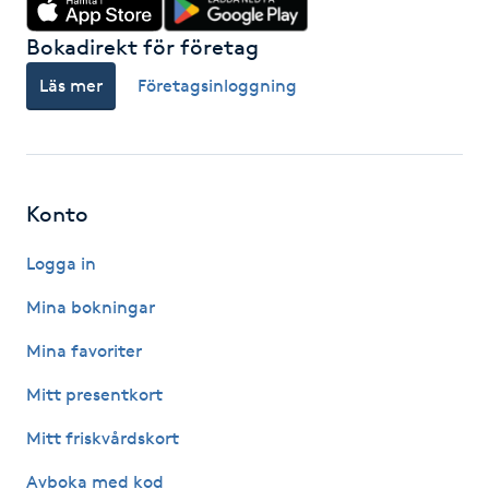
Fotsvamp
Bokadirekt för företag
Fotvård
Läs mer
Företagsinloggning
Fransar
Fransborttagning
Konto
Logga in
Fransfärgning
Mina bokningar
Fransförlängning
Mina favoriter
Fransförlängning Megavolym
Mitt presentkort
Mitt friskvårdskort
Fransförlängning Volym
Avboka med kod