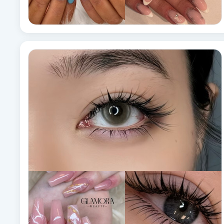
Fotsvamp
Fotvård
Fransar
Fransborttagning
Fransfärgning
Fransförlängning
Fransförlängning Megavolym
Fransförlängning Volym