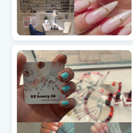
Cryoterapi
D
Damklippning
Dermapen
Diamantslipning
E
Enzympeeling
Extensions
Extensions borttagning