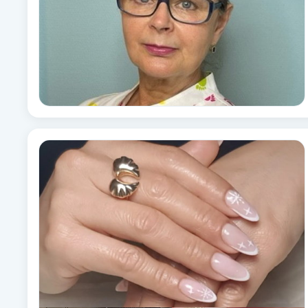
Brynformning
Brynfärgning
Brynplockning
Bröllopsuppsättning
C
Celluliter
Coachning
Color correction