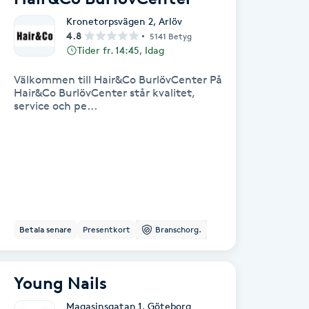
Kronetorpsvägen 2
,
Arlöv
4.8
5141 Betyg
Tider fr. 14:45, Idag
Välkommen till Hair&Co BurlövCenter På
Hair&Co BurlövCenter står kvalitet,
service och pe...
Betala senare
Presentkort
Branschorg.
Young Nails
Magasinsgatan 1
,
Göteborg