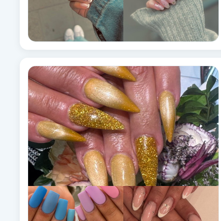
Eyeliner-tatuering
F
Face framing
Faceliftmassage
Fet hårbotten
Fettreducering
Fibromassage
Fillers
Fotmassage