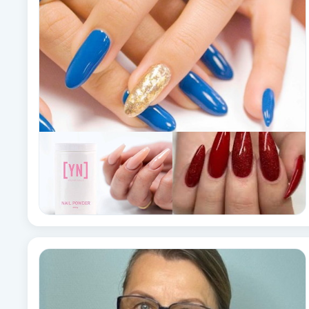
Babylights
Balayage
Bambumassage
Barber
Barnklippning
BIAB
Blowout
Bottenfärg