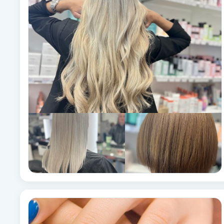
Alternativmedicin
Andningsmassage
Ansiktslyft utan kirurgi
Aromamassage
Ashtanga Yoga
Ayurveda
Ayurvedisk Massage
Ansiktsbehandling djuprengörande
B