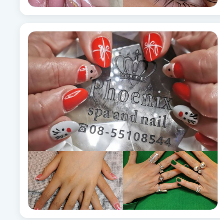
Fransk manikyr
Fransrengöring
Frekvensterapi
Friskvård
Friskvårdsmassage
Frisör
Funktionsanalys
Färgning