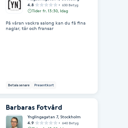
4.8
630 Betyg
Tider fr. 13:30, Idag
På våran vackra salong kan du få fina
naglar, tår och fransar
Betala senare
Presentkort
Barbaras Fotvård
Ynglingagatan 7
,
Stockholm
4.9
640 Betyg