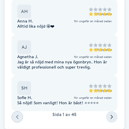
Föning
AH
till
Nataliia
G
Anna H.
för ungefär en månad sedan
Alltid lika nöjd 🤩❤️
Gel naglar
Gelenaglar
AJ
till
Nataliia
Agnetha J.
för ungefär en månad sedan
Gellack
Jag är så nöjd med mina nya ögonbryn. Hon är
väldigt professionell och super trevlig.
Gellack med förstärkning
SH
till
Nataliia
Gravidmassage
Sofie H.
för ungefär en månad sedan
Så nöjd! Som vanligt! Hon är bäst! ⭐️⭐️⭐️⭐️⭐️
Gravidyoga
Sida
1
av
45
Gruppträning