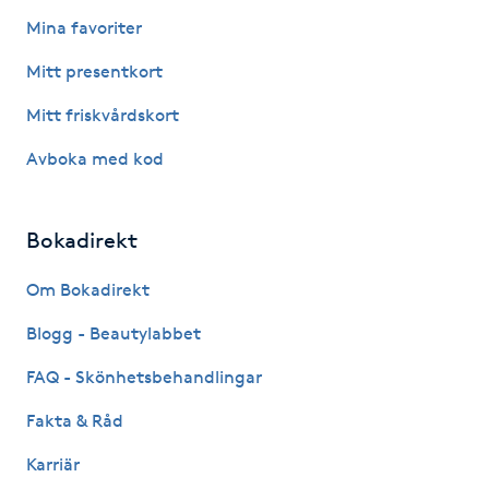
Mina favoriter
Kosmetisk tatuering
Mitt presentkort
Kostrådgivning
Mitt friskvårdskort
Kroppsinpackning
Avboka med kod
Kroppspeeling
Bokadirekt
Käkledsbehandling
Om Bokadirekt
Blogg - Beautylabbet
Kärlbehandling
L
FAQ - Skönhetsbehandlingar
Fakta & Råd
Laserbehandling
Karriär
Lashlift Keratin