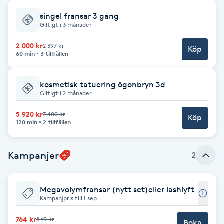
singel fransar 3 gång
Babylights
Giltigt i 3 månader
Balayage
2 000 kr
2 397 kr
Köp
60 min
3 tillfällen
Bambumassage
kosmetisk tatuering ögonbryn 3d
Giltigt i 2 månader
Barber
5 920 kr
7 400 kr
Köp
120 min
2 tillfällen
Barnklippning
Kampanjer
2
BIAB
Blowout
Megavolymfransar (nytt set)eller lashlyft
Kampanjpris till 1 sep
Bottenfärg
764 kr
849 kr
Boka