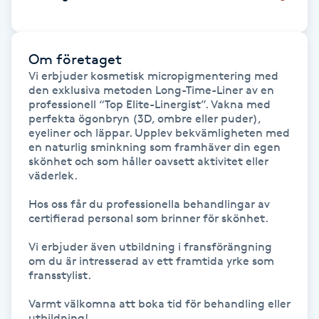
IPL hårborttagning
Om företaget
IR-massage
Vi erbjuder kosmetisk micropigmentering med 
J
den exklusiva metoden Long-Time-Liner av en 
professionell “Top Elite-Linergist”. Vakna med 
perfekta ögonbryn (3D, ombre eller puder), 
Japansk massage
eyeliner och läppar. Upplev bekvämligheten med 
K
en naturlig sminkning som framhäver din egen 
skönhet och som håller oavsett aktivitet eller 
väderlek.

K18
Hos oss får du professionella behandlingar av 
certifierad personal som brinner för skönhet. 

Katun fransar
Vi erbjuder även utbildning i fransförängning 
Kemisk peeling
om du är intresserad av ett framtida yrke som 
fransstylist.

Keratinbehandling
Varmt välkomna att boka tid för behandling eller 