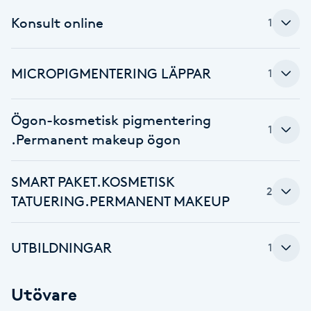
Fotsvamp
Konsult online
1
Fotvård
MICROPIGMENTERING LÄPPAR
1
Fransar
Ögon-kosmetisk pigmentering
1
Fransborttagning
.Permanent makeup ögon
Fransfärgning
SMART PAKET.KOSMETISK
2
TATUERING.PERMANENT MAKEUP
Fransförlängning
UTBILDNINGAR
Fransförlängning Megavolym
1
Fransförlängning Volym
Utövare