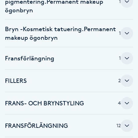
pigmentering.Permanent makeup
1
F
ögonbryn
Face framing
Bryn -Kosmetisk tatuering.Permanent
1
makeup ögonbryn
Faceliftmassage
Fransförlängning
Fet hårbotten
1
Fettreducering
FILLERS
2
Fibromassage
FRANS- OCH BRYNSTYLING
4
Fillers
FRANSFÖRLÄNGNING
12
Fotmassage