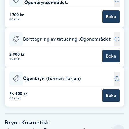
Cryoterapi
.Ögonbrynsområdet.
D
1 700 kr
Boka
60 min
Damklippning
Borttagning av tatuering .Ögonområdet
Dermapen
2 900 kr
Boka
Diamantslipning
90 min
E
Ögonbryn (förman-färjan)
Enzympeeling
Fr. 400 kr
Boka
Extensions
60 min
Extensions borttagning
Bryn -Kosmetisk
Eyeliner-tatuering