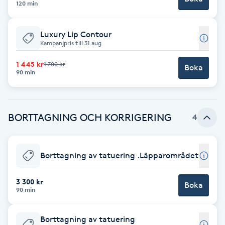
120 min
Brynformning
Luxury Lip Contour
Kampanjpris till 31 aug
Brynfärgning
1 445 kr
1 700 kr
Boka
90 min
Brynplockning
Bröllopsuppsättning
BORTTAGNING OCH KORRIGERING
4
C
Celluliter
Borttagning av tatuering .Läpparområdet
Coachning
3 300 kr
Boka
90 min
Color correction
Borttagning av tatuering