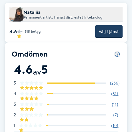
Fransk manikyr
Nataliia
Permanent artist, fransstylist, estetik teknolog
Fransrengöring
4.6
Välj tjänst
315
betyg
Frekvensterapi
Omdömen
Friskvård
4.6
5
av
Friskvårdsmassage
5
(
256
)
Frisör
4
(
31
)
3
(
11
)
Funktionsanalys
2
(
7
)
Färgning
1
(
10
)