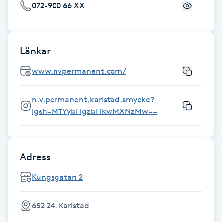
072-900 66 XX
Hot Stone Massage
Hot yoga
Länkar
Hudföryngring
www.nvpermanent.com/
Huduppstramning
n.v.permanent.karlstad.smycke?
igsh=MTYybHgzbHkwMXNzMw==
Hudvård
Hyaluronsyra
Adress
Hyperhidros
Kungsgatan 2
Hypnos
652 24, Karlstad