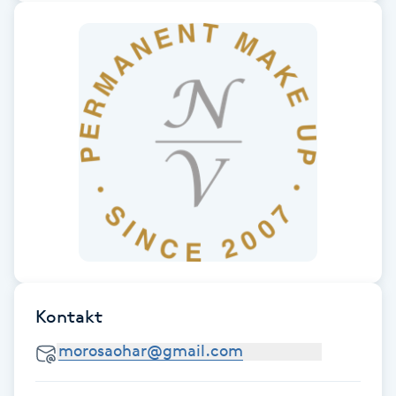
Gua Sha-massage
H
Hatha Yoga
Headspa
Healing
Herrklippning
HIFU
Kontakt
Hollywood Peel