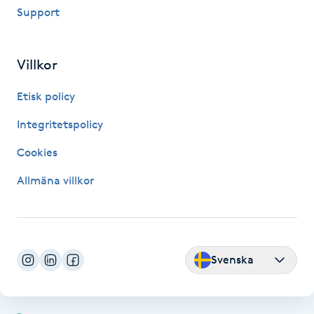
Support
LED-ljusterapi
Villkor
Liktornar
Etisk policy
LPG
Integritetspolicy
Cookies
LPG-behandling
Allmäna villkor
LPG-massage
Luggklippning
Svenska
Lymfmassage
Läpptatuering