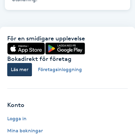
Kinesiologi
Kinesisk medicin
För en smidigare upplevelse
Kiropraktik
Bokadirekt för företag
Klangmassage
Läs mer
Företagsinloggning
Klippning
Klippning & Slingor
Konto
Klippning ungdom
Logga in
Koppningsmassage
Mina bokningar