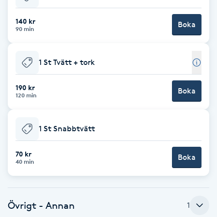
Babylights
140 kr
Boka
90 min
Balayage
1 St Tvätt + tork
Bambumassage
190 kr
Boka
120 min
Barber
Barnklippning
1 St Snabbtvätt
BIAB
70 kr
Boka
40 min
Blowout
Övrigt - Annan
1
Bottenfärg