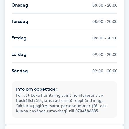
Onsdag
08:00 - 20:00
Föning
G
Torsdag
08:00 - 20:00
Gel naglar
Fredag
08:00 - 20:00
Gelenaglar
Lördag
09:00 - 20:00
Gellack
Söndag
09:00 - 20:00
Gellack med förstärkning
Info om öppettider
Gravidmassage
För att boka hämtning samt hemleverans av
hushållstvätt, smsa adress för upphämtning,
fakturauppgifter samt personnummer (för att
Gravidyoga
kunna använda rutavdrag) till 0704386885
Gruppträning