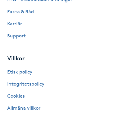
IPL hårborttagning
Fakta & Råd
Karriär
IR-massage
Support
J
Japansk massage
Villkor
K
Etisk policy
K18
Integritetspolicy
Katun fransar
Cookies
Allmäna villkor
Kemisk peeling
Keratinbehandling