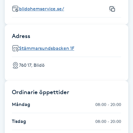
Fransk manikyr
blidohemservice.se/
Fransrengöring
Adress
Frekvensterapi
Stämmarsundsbacken 1F
Friskvård
760 17, Blidö
Friskvårdsmassage
Frisör
Ordinarie öppettider
Måndag
08:00 - 20:00
Funktionsanalys
Tisdag
08:00 - 20:00
Färgning