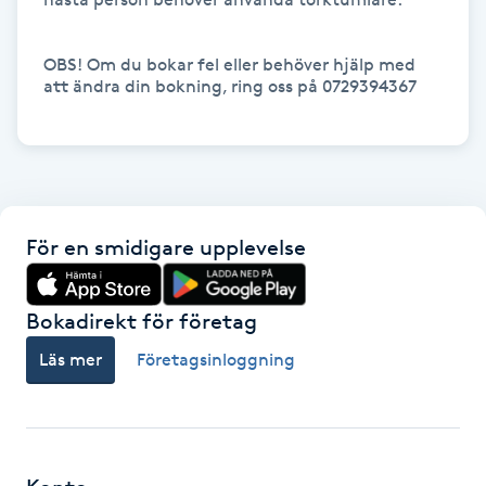
Hot Stone Massage
OBS! Om du bokar fel eller behöver hjälp med 
Hot yoga
att ändra din bokning, ring oss på 0729394367

Hudföryngring
Huduppstramning
För en smidigare upplevelse
Hudvård
Hyaluronsyra
Bokadirekt för företag
Läs mer
Företagsinloggning
Hyperhidros
Hypnos