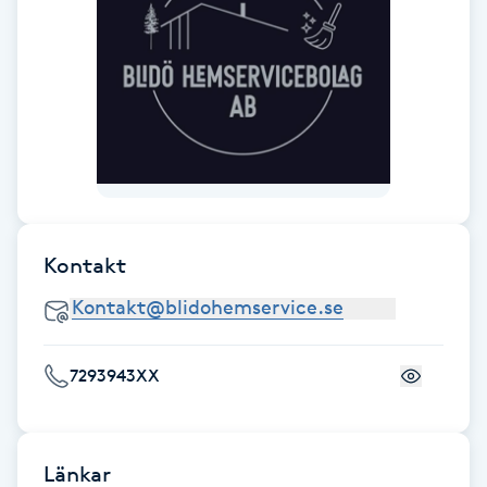
Fotsvamp
Fotvård
Fransar
Fransborttagning
Kontakt
Fransfärgning
Fransförlängning
7293943XX
Fransförlängning Megavolym
Fransförlängning Volym
Länkar