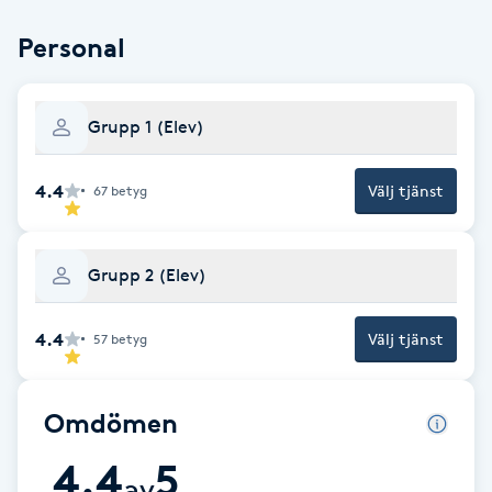
Brynformning
Personal
Brynfärgning
Grupp 1 (Elev)
Brynplockning
4.4
Välj tjänst
67
betyg
Bröllopsuppsättning
C
Grupp 2 (Elev)
Celluliter
4.4
Välj tjänst
57
betyg
Coachning
Omdömen
Color correction
4.4
5
av