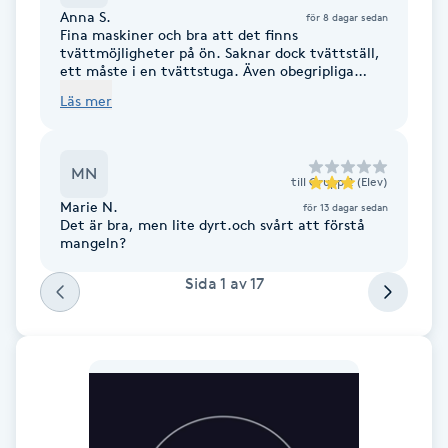
Anna S.
för 8 dagar sedan
F
Fina maskiner och bra att det finns
tvättmöjligheter på ön. Saknar dock tvättställ,
ett måste i en tvättstuga. Även obegripliga
Face framing
regler; varför kan man ej tvätta fler tvättar
Läs mer
inom sin tvättid? Inte helt rent vikbord.
Faceliftmassage
MN
till
Grupp 2 (Elev)
Fet hårbotten
Marie N.
för 13 dagar sedan
Det är bra, men lite dyrt.och svårt att förstå
mangeln?
Fettreducering
Sida
1
av
17
Fibromassage
Fillers
Fotmassage