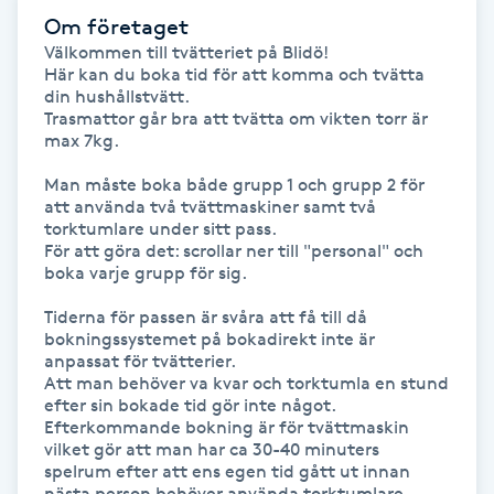
Om företaget
Gua Sha-massage
Välkommen till tvätteriet på Blidö! 

Här kan du boka tid för att komma och tvätta 
H
din hushållstvätt. 

Trasmattor går bra att tvätta om vikten torr är 
Hatha Yoga
max 7kg. 

Man måste boka både grupp 1 och grupp 2 för 
Headspa
att använda två tvättmaskiner samt två 
torktumlare under sitt pass.

För att göra det: scrollar ner till "personal" och 
Healing
boka varje grupp för sig.

Tiderna för passen är svåra att få till då 
Herrklippning
bokningssystemet på bokadirekt inte är 
anpassat för tvätterier. 

Att man behöver va kvar och torktumla en stund 
HIFU
efter sin bokade tid gör inte något. 
Efterkommande bokning är för tvättmaskin 
Hollywood Peel
vilket gör att man har ca 30-40 minuters 
spelrum efter att ens egen tid gått ut innan 
nästa person behöver använda torktumlare.
