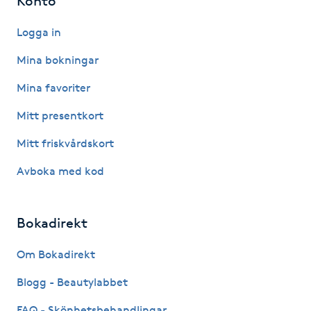
Konto
Hårborttagning
Logga in
Hårbottenbehandling
Mina bokningar
Hårförlängning
Mina favoriter
Mitt presentkort
Hårvård
Mitt friskvårdskort
Hälsa
Avboka med kod
Hälsprickor
Bokadirekt
I
Om Bokadirekt
Idrottsmassage
Blogg - Beautylabbet
IPL
FAQ - Skönhetsbehandlingar