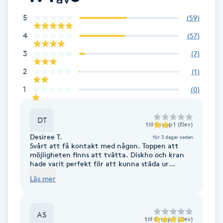
Cryoterapi
5
D
(
59
)
4
(
57
)
Damklippning
3
(
7
)
Dermapen
2
(
1
)
1
(
0
)
Diamantslipning
E
DT
till
Grupp 1 (Elev)
Desiree T.
Enzympeeling
för 3 dagar sedan
Svårt att få kontakt med någon. Toppen att
möjligheten finns att tvätta. Diskho och kran
hade varit perfekt för att kunna städa ur
Extensions
tvättmedelsfack. Önskar möjligheten att kunna
Läs mer
boka hela tvättstugan i 1-2 timmars block.
Extensions borttagning
AS
till
Grupp 2 (Elev)
Eyeliner-tatuering