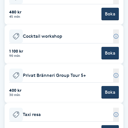
Babylights
480 kr
Boka
45 min
Balayage
Cocktail workshop
Bambumassage
1 100 kr
Boka
90 min
Barber
Barnklippning
Privat Bränneri Group Tour 5+
BIAB
400 kr
Boka
30 min
Blowout
Taxi resa
Bottenfärg