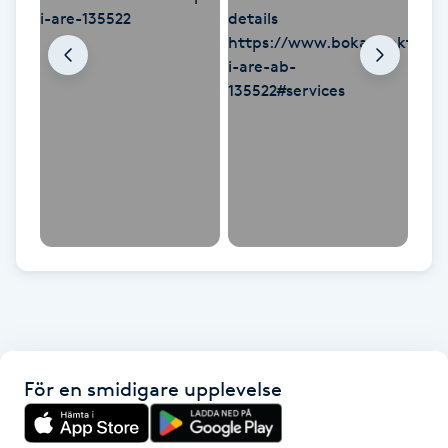
Fransk manikyr
Fransrengöring
Frekvensterapi
Friskvård
Friskvårdsmassage
Frisör
Funktionsanalys
För en smidigare upplevelse
Färgning