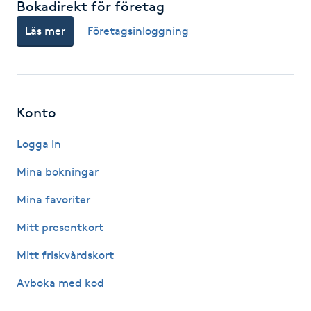
Bokadirekt för företag
Föning
Läs mer
Företagsinloggning
G
Gel naglar
Gelenaglar
Konto
Logga in
Gellack
Mina bokningar
Gellack med förstärkning
Mina favoriter
Gravidmassage
Mitt presentkort
Mitt friskvårdskort
Gravidyoga
Avboka med kod
Gruppträning