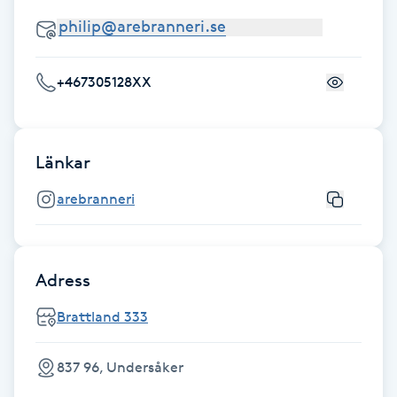
F
Face framing
+467305128XX
Faceliftmassage
Länkar
Fet hårbotten
arebranneri
Fettreducering
Fibromassage
Adress
Fillers
Brattland 333
Fotmassage
837 96, Undersåker