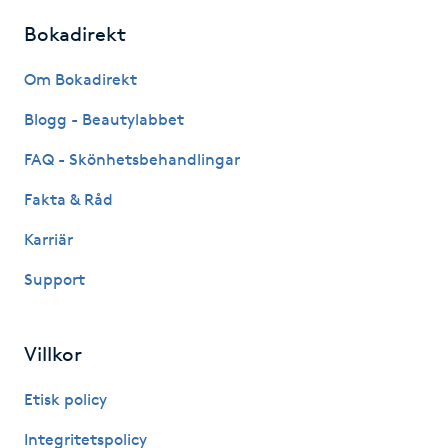
Bokadirekt
Gua Sha-massage
H
Om Bokadirekt
Blogg - Beautylabbet
Hatha Yoga
FAQ - Skönhetsbehandlingar
Headspa
Fakta & Råd
Healing
Karriär
Support
Herrklippning
HIFU
Villkor
Etisk policy
Hollywood Peel
Integritetspolicy