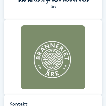
Inte tillräckligt med recensioner
Cryoterapi
än
D
Damklippning
Dermapen
Diamantslipning
E
Enzympeeling
Extensions
Extensions borttagning
Kontakt
Eyeliner-tatuering