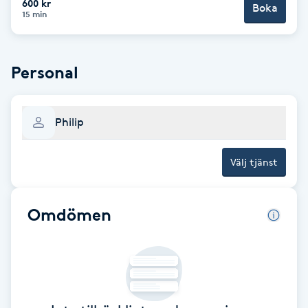
600 kr
Boka
15 min
Brynformning
Brynfärgning
Personal
Brynplockning
Philip
Bröllopsuppsättning
C
Välj tjänst
Celluliter
Omdömen
Coachning
Color correction