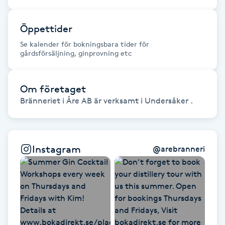
Fotsvamp
Öppettider
Fotvård
Se kalender för bokningsbara tider för
gårdsförsäljning, ginprovning etc
Fransar
Om företaget
Fransborttagning
Bränneriet i Åre AB är verksamt i Undersåker .
Fransfärgning
Instagram
@
arebranneri
Fransförlängning
Fransförlängning Megavolym
Fransförlängning Volym