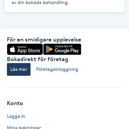
av din bokade behandling.
Föning
G
Gel naglar
För en smidigare upplevelse
Gelenaglar
Bokadirekt för företag
Gellack
Läs mer
Företagsinloggning
Gellack med förstärkning
Gravidmassage
Konto
Gravidyoga
Logga in
Gruppträning
Mina bokningar