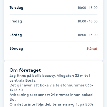
Fransk manikyr
Torsdag
10:00 - 18:00
Fransrengöring
Fredag
10:00 - 18:00
Frekvensterapi
Lördag
10:00 - 15:00
Friskvård
Söndag
Stängt
Friskvårdsmassage
Om företaget
Frisör
Jag finns på bellis beauty, Allegatan 32 mitt i 
centrala Borås. 

Funktionsanalys
Det går även att boka via telefonnummer 033- 
13 13 30

Avbokning sker senast 24 timmar innan bokad 
Färgning
tid.

Om detta inte följs debiteras en avgift på 50% 