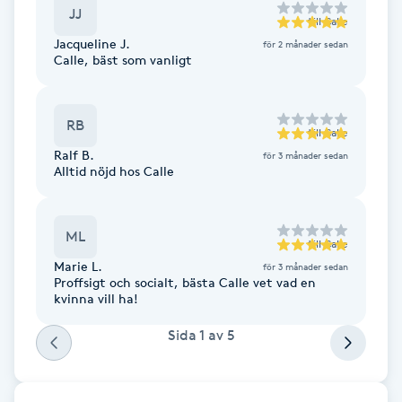
Cryoterapi
JJ
till
Calle
D
Jacqueline J.
för 2 månader sedan
Calle, bäst som vanligt
Damklippning
RB
Dermapen
till
Calle
Ralf B.
för 3 månader sedan
Alltid nöjd hos Calle
Diamantslipning
E
ML
till
Calle
Enzympeeling
Marie L.
för 3 månader sedan
Proffsigt och socialt, bästa Calle vet vad en
Extensions
kvinna vill ha!
Sida
1
av
5
Extensions borttagning
Eyeliner-tatuering