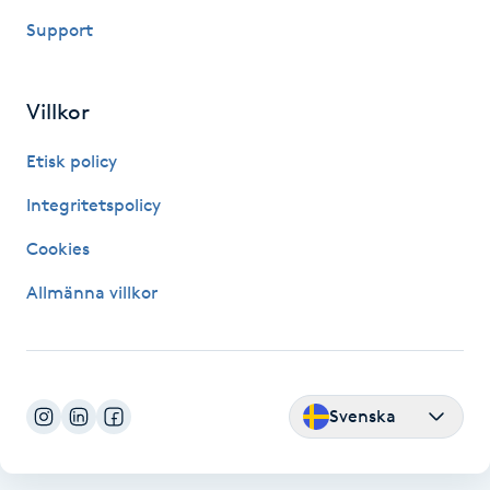
Hot Stone Massage
Support
Hot yoga
Villkor
Hudföryngring
Etisk policy
Huduppstramning
Integritetspolicy
Cookies
Hudvård
Allmänna villkor
Hyaluronsyra
Hyperhidros
Svenska
Hypnos