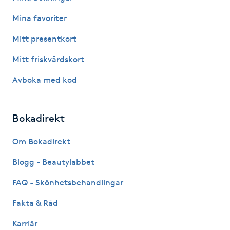
Mina favoriter
Gua Sha-massage
Mitt presentkort
H
Mitt friskvårdskort
Hatha Yoga
Avboka med kod
Headspa
Bokadirekt
Healing
Om Bokadirekt
Herrklippning
Blogg - Beautylabbet
HIFU
FAQ - Skönhetsbehandlingar
Fakta & Råd
Hollywood Peel
Karriär