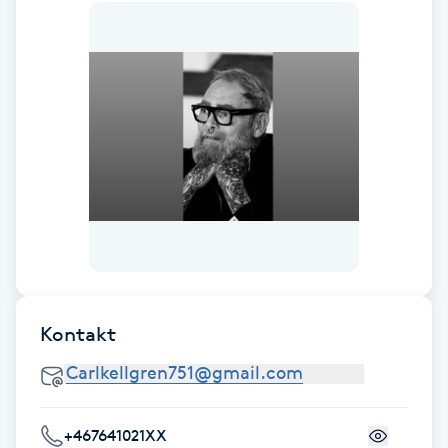
F
Face framing
Faceliftmassage
Fet hårbotten
Fettreducering
Fibromassage
Kontakt
Fillers
Fotmassage
+467641021XX