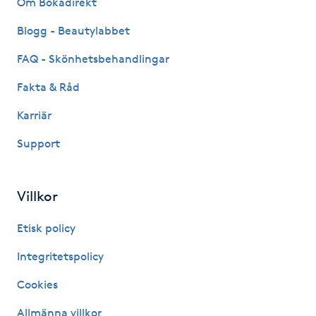
Om Bokadirekt
Blogg - Beautylabbet
Gua Sha-massage
H
FAQ - Skönhetsbehandlingar
Fakta & Råd
Hatha Yoga
Karriär
Headspa
Support
Healing
Villkor
Herrklippning
Etisk policy
HIFU
Integritetspolicy
Cookies
Hollywood Peel
Allmänna villkor