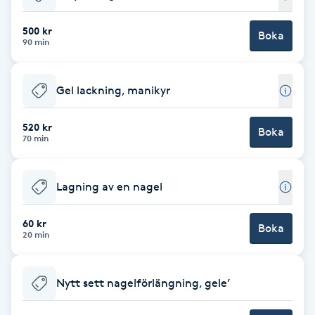
Babylights
500 kr
Boka
90 min
Balayage
Gel lackning, manikyr
Bambumassage
520 kr
Boka
70 min
Barber
Barnklippning
Lagning av en nagel
BIAB
60 kr
Boka
20 min
Blowout
Nytt sett nagelförlängning, gele’
Bottenfärg