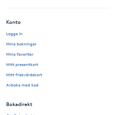
Föning
G
Konto
Gel naglar
Logga in
Gelenaglar
Mina bokningar
Mina favoriter
Gellack
Mitt presentkort
Gellack med förstärkning
Mitt friskvårdskort
Gravidmassage
Avboka med kod
Gravidyoga
Bokadirekt
Gruppträning