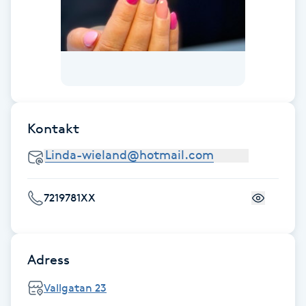
Fotsvamp
Fotvård
Fransar
Kontakt
Fransborttagning
Fransfärgning
7219781XX
Fransförlängning
Fransförlängning Megavolym
Adress
Fransförlängning Volym
Vallgatan 23