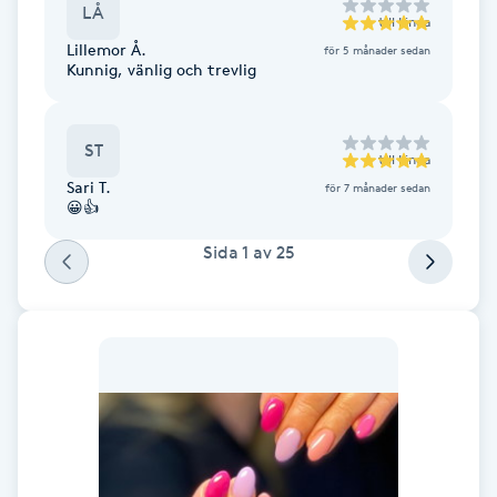
LÅ
till
Linda
F
Lillemor Å.
för 5 månader sedan
Kunnig, vänlig och trevlig
Face framing
Faceliftmassage
ST
till
Linda
Sari T.
för 7 månader sedan
😀👍
Fet hårbotten
Sida
1
av
25
Fettreducering
Fibromassage
Fillers
Fotmassage