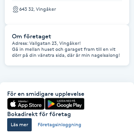
Fransk manikyr
643 32, Vingåker
Fransrengöring
Om företaget
Frekvensterapi
Adress: Vallgatan 23, Vingåker! 

Gå in mellan huset och garaget fram till en vit 
dörr på din vänstra sida, där är min nagelsalong!
Friskvård
Friskvårdsmassage
Frisör
För en smidigare upplevelse
Funktionsanalys
Bokadirekt för företag
Färgning
Läs mer
Företagsinloggning