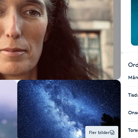
Ord
Mån
Tisd
Ons
Tor
Fler bilder