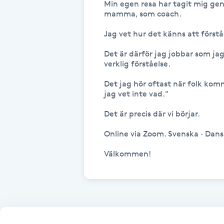
Min egen resa har tagit mig g
mamma, som coach. 

Fotsvamp
Jag vet hur det känns att förstå 
Fotvård
Det är därför jag jobbar som ja
verklig förståelse.

Fransar
Det jag hör oftast när folk komm
jag vet inte vad."

Fransborttagning
Det är precis där vi börjar.

Fransfärgning
Online via Zoom. Svenska · Dansk
Välkommen!
Fransförlängning
Fransförlängning Megavolym
Fransförlängning Volym