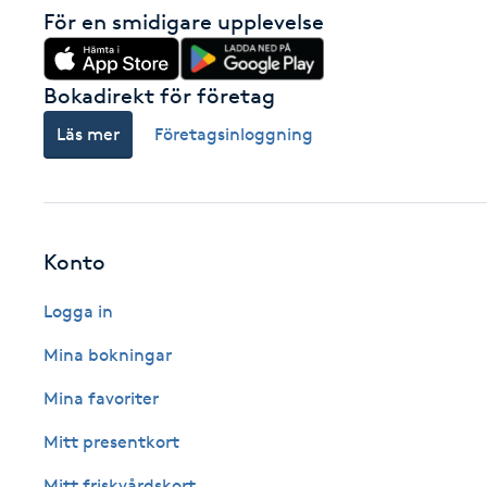
För en smidigare upplevelse
Fransk manikyr
Fransrengöring
Bokadirekt för företag
Läs mer
Företagsinloggning
Frekvensterapi
Friskvård
Konto
Friskvårdsmassage
Logga in
Frisör
Mina bokningar
Funktionsanalys
Mina favoriter
Mitt presentkort
Färgning
Mitt friskvårdskort