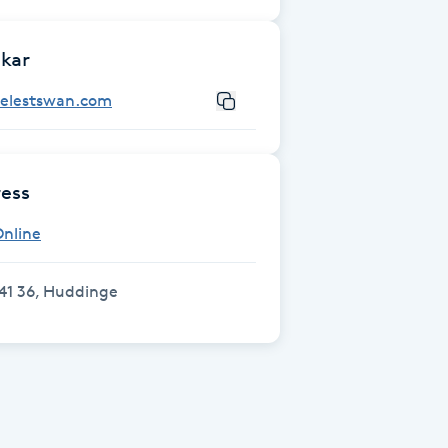
kar
celestswan.com
ess
Online
41 36, Huddinge