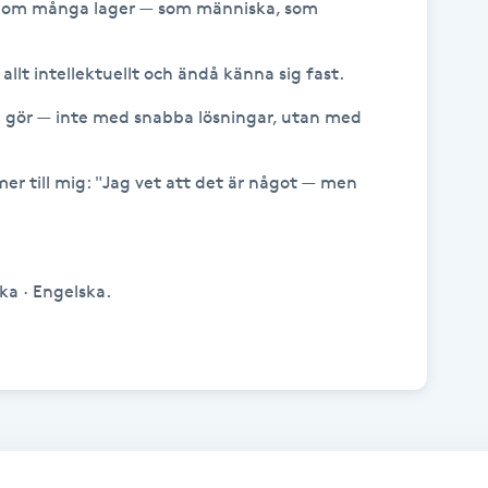
enom många lager — som människa, som 
allt intellektuellt och ändå känna sig fast. 

g gör — inte med snabba lösningar, utan med 
er till mig: "Jag vet att det är något — men 
a · Engelska.
