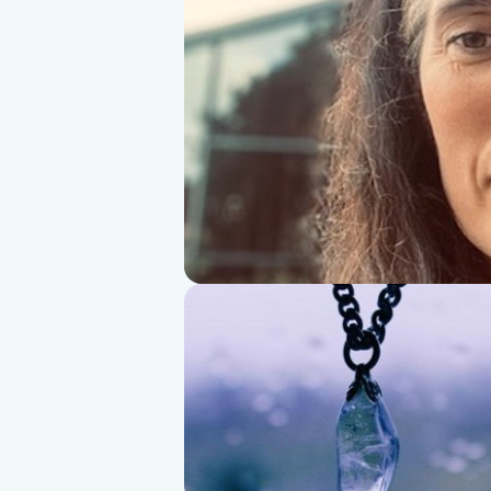
Alternativmedicin
Andningsmassage
Ansiktslyft utan kirurgi
Aromamassage
Ashtanga Yoga
Ayurveda
Ayurvedisk Massage
Ansiktsbehandling djuprengörande
B