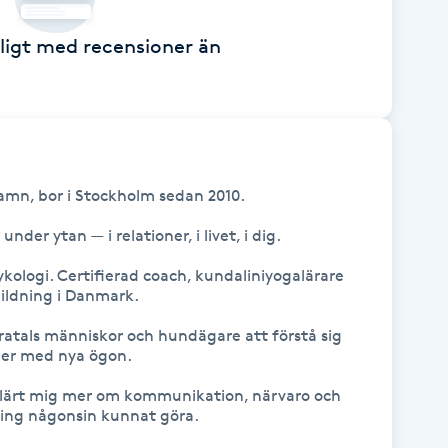
ckligt med recensioner än
amn, bor i Stockholm sedan 2010.

er ytan — i relationer, i livet, i dig.

ologi. Certifierad coach, kundaliniyogalärare 
ldning i Danmark. 

atals människor och hundägare att förstå sig 
oner med nya ögon.

r lärt mig mer om kommunikation, närvaro och 
ing någonsin kunnat göra.
