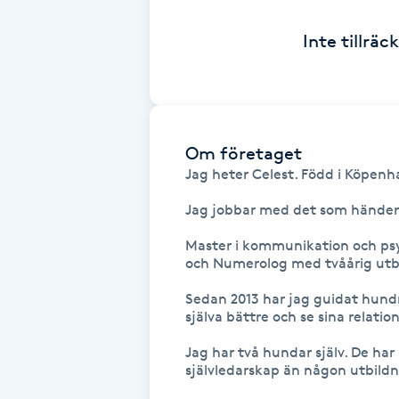
Eyeliner-tatuering
F
Inte tillrä
Face framing
Faceliftmassage
Om företaget
Jag heter Celest. Född i Köpenh
Fet hårbotten
Jag jobbar med det som händer und
Fettreducering
Master i kommunikation och psyk
och Numerolog med tvåårig utbi
Fibromassage
Sedan 2013 har jag guidat hundr
själva bättre och se sina relati
Fillers
Jag har två hundar själv. De ha
självledarskap än någon utbildn
Fotmassage