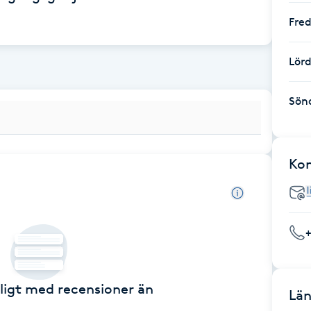
Fre
Lör
Sön
Ko
ckligt med recensioner än
Län