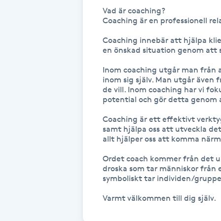
Eyeliner-tatuering
Vad är coaching?

F
Coaching är en professionell rela
Coaching innebär att hjälpa klien
Face framing
en önskad situation genom att stä
Faceliftmassage
Inom coaching utgår man från a
inom sig själv. Man utgår även f
de vill. Inom coaching har vi fok
Fet hårbotten
potential och gör detta genom at
Coaching är ett effektivt verkty
Fettreducering
samt hjälpa oss att utveckla det
allt hjälper oss att komma närma
Fibromassage
Ordet coach kommer från det un
droska som tar människor från en
symboliskt tar individen/gruppen
Fillers
Varmt välkommen till dig själv.
Fotmassage