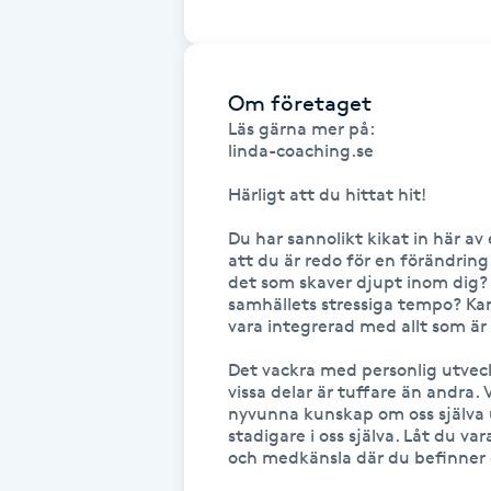
Brynformning
Om företaget
Brynfärgning
Läs gärna mer på:

linda-coaching.se

Brynplockning
Härligt att du hittat hit! 

Bröllopsuppsättning
Du har sannolikt kikat in här av
att du är redo för en förändring i
C
det som skaver djupt inom dig? K
samhällets stressiga tempo? Kans
Celluliter
vara integrerad med allt som är 
Det vackra med personlig utveckl
Coachning
vissa delar är tuffare än andra. V
nyvunna kunskap om oss själva utv
stadigare i oss själva. Låt du v
Color correction
och medkänsla där du befinner di