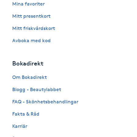
Mina favoriter
Fransk manikyr
Mitt presentkort
Fransrengöring
Mitt friskvårdskort
Avboka med kod
Frekvensterapi
Friskvård
Bokadirekt
Friskvårdsmassage
Om Bokadirekt
Blogg - Beautylabbet
Frisör
FAQ - Skönhetsbehandlingar
Funktionsanalys
Fakta & Råd
Karriär
Färgning