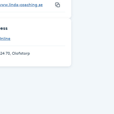
www.linda-coaching.se
ess
Online
24 70, Olofstorp