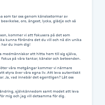
na som tar oss genom känslostormar av 
esvikelse, oro, ångest, lycka, glädje och så 
son, kommer vi att fokusera på det som 
ska kunna förändra det du vill och nå din unika 
 har du inom dig!

a medmänniskor att hitta hem till sig själva, 
 fokus på våra tankar, känslor och beteenden. 

emöter våra motgångar kommer vi närmare 
tt styra över våra egna liv. Att leva autentiskt 
r. Ja, vad innebär det egentligen? Låt oss 
rändring, självkännedom samt modet att leva 
för mig och jag vill detsamma för dig. 
