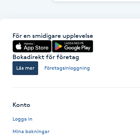
Fotsvamp
Fotvård
För en smidigare upplevelse
Fransar
Bokadirekt för företag
Fransborttagning
Läs mer
Företagsinloggning
Fransfärgning
Fransförlängning
Konto
Fransförlängning Megavolym
Logga in
Fransförlängning Volym
Mina bokningar