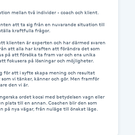
tion mellan två individer - coach och klient.

ten att ta sig från en nuvarande situation till 
lla kraftfulla frågor.

tt klienten är experten och har därmed svaren 
rån att alla har kraften att förändra det som 
us på att försöka ta fram var och ens unika 
t fokusera på lösningar och möjligheter. 

g för att i syfte skapa mening och resultat 
 som vi tänker, känner och gör. Men framför 
re den vi är.

gerska ordet kocsi med betydelsen vagn eller 
 plats till en annan. Coachen blir den som 
 på nya vägar, från nuläge till önskat läge.
