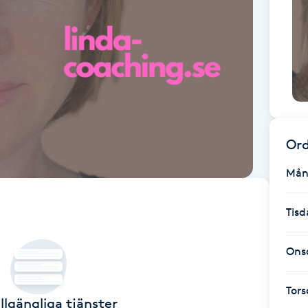
Ord
Mån
Tisd
Ons
Tor
illgängliga tjänster