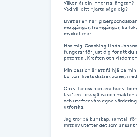
Vilken är din innersta längtan? 

Cryoterapi
Vad vill ditt hjärta säga dig?

D
Livet är en härlig bergochdalba
motgångar, framgångar, kärlek, b
Damklippning
mycket mer. 

Dermapen
Hos mig, Coaching Linda Johans
fungerar för just dig för att du 
potential. Kraften och visdomen
Diamantslipning
Min passion är att få hjälpa min
E
bortom livets distraktioner, med
Enzympeeling
Om vi lär oss hantera hur vi b
kraften i oss själva och makten a
och utefter våra egna värderinga
Extensions
utforska. 

Jag tror på kunskap, samtal, fö
Extensions borttagning
mitt liv utefter det som är sant 