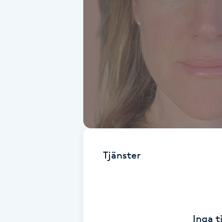
Alternativmedicin
Andningsmassage
Ansiktslyft utan kirurgi
Aromamassage
Ashtanga Yoga
Ayurveda
Tjänster
Ayurvedisk Massage
Ansiktsbehandling djuprengörande
Inga t
B