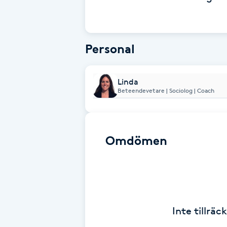
Babylights
Personal
Balayage
Bambumassage
Linda
Beteendevetare | Sociolog | Coach
Barber
Barnklippning
Omdömen
BIAB
Blowout
Inte tillrä
Bottenfärg