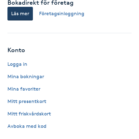
Bokadirekt för företag
Fotsvamp
Läs mer
Företagsinloggning
Fotvård
Fransar
Konto
Fransborttagning
Logga in
Fransfärgning
Mina bokningar
Mina favoriter
Fransförlängning
Mitt presentkort
Fransförlängning Megavolym
Mitt friskvårdskort
Avboka med kod
Fransförlängning Volym