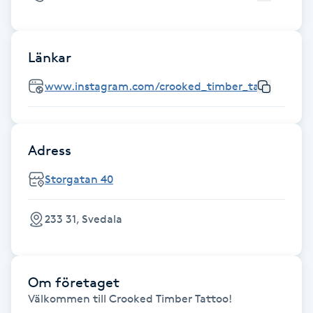
Cryoterapi
D
Länkar
Damklippning
www.instagram.com/crooked_timber_tattoo_and_
Dermapen
Diamantslipning
Adress
E
Storgatan 40
Enzympeeling
233 31, Svedala
Extensions
Extensions borttagning
Om företaget
Välkommen till Crooked Timber Tattoo!
Eyeliner-tatuering