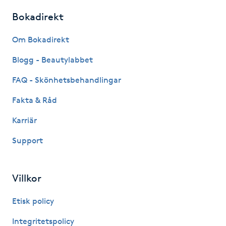
Fransk manikyr
Bokadirekt
Fransrengöring
Om Bokadirekt
Blogg - Beautylabbet
Frekvensterapi
FAQ - Skönhetsbehandlingar
Friskvård
Fakta & Råd
Karriär
Friskvårdsmassage
Support
Frisör
Villkor
Funktionsanalys
Etisk policy
Färgning
Integritetspolicy