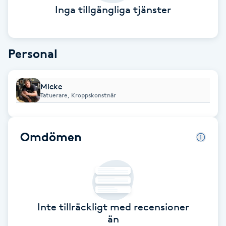
Inga tillgängliga tjänster
Babylights
Balayage
Personal
Bambumassage
Micke
Tatuerare, Kroppskonstnär
Barber
Barnklippning
Omdömen
BIAB
Blowout
Inte tillräckligt med recensioner
Bottenfärg
än