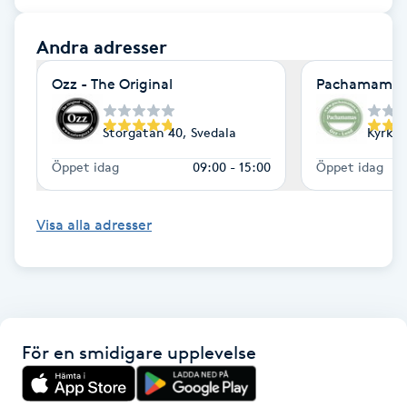
F
Andra adresser
Face framing
Ozz - The Original
Pachamamas 
Faceliftmassage
Storgatan 40, Svedala
Kyrkog
Öppet idag
09:00 - 15:00
Öppet idag
Fet hårbotten
Fettreducering
Visa alla adresser
Fibromassage
Fillers
För en smidigare upplevelse
Fotmassage