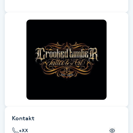
Brynformning
Brynfärgning
Brynplockning
Bröllopsuppsättning
C
Celluliter
Coachning
Kontakt
Color correction
+XX