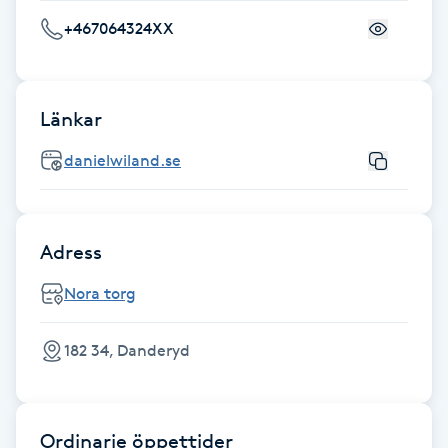
F
+467064324XX
Face framing
Länkar
Faceliftmassage
danielwiland.se
Fet hårbotten
Fettreducering
Adress
Nora torg
Fibromassage
182 34, Danderyd
Fillers
Fotmassage
Ordinarie öppettider