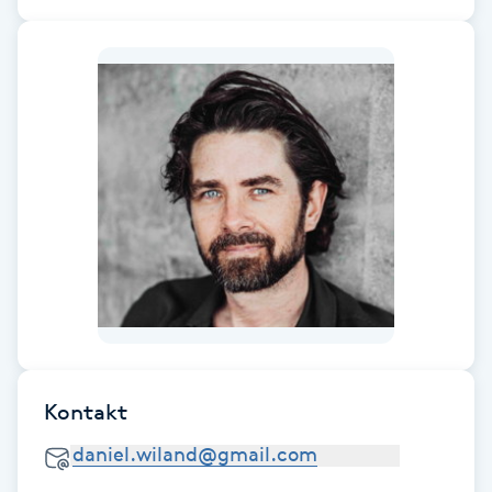
Cryoterapi
D
Damklippning
Dermapen
Diamantslipning
E
Enzympeeling
Extensions
Kontakt
Extensions borttagning
Eyeliner-tatuering