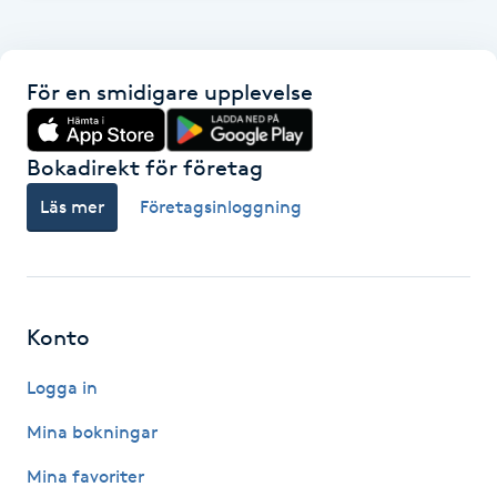
Föning
G
För en smidigare upplevelse
Gel naglar
Bokadirekt för företag
Gelenaglar
Läs mer
Företagsinloggning
Gellack
Gellack med förstärkning
Konto
Gravidmassage
Logga in
Gravidyoga
Mina bokningar
Mina favoriter
Gruppträning