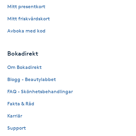
Mitt presentkort
Gua Sha-massage
Mitt friskvårdskort
H
Avboka med kod
Hatha Yoga
Bokadirekt
Headspa
Om Bokadirekt
Healing
Blogg - Beautylabbet
Herrklippning
FAQ - Skönhetsbehandlingar
Fakta & Råd
HIFU
Karriär
Hollywood Peel
Support