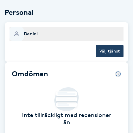
Brynformning
Personal
Brynfärgning
Daniel
Brynplockning
Välj tjänst
Bröllopsuppsättning
C
Omdömen
Celluliter
Coachning
Inte tillräckligt med recensioner
Color correction
än