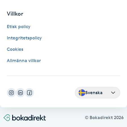
Hot Stone Massage
Villkor
Hot yoga
Etisk policy
Hudföryngring
Integritetspolicy
Cookies
Huduppstramning
Allmänna villkor
Hudvård
Hyaluronsyra
Svenska
Hyperhidros
Hypnos
© Bokadirekt
2026