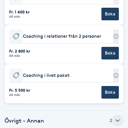
Babylights
Fr. 1 400 kr
Boka
60 min
Balayage
Coaching i relationer från 2 personer
Bambumassage
Fr. 2 800 kr
Boka
60 min
Barber
Barnklippning
Coaching i livet paket
BIAB
Fr. 5 500 kr
Boka
60 min
Blowout
Övrigt - Annan
2
Bottenfärg