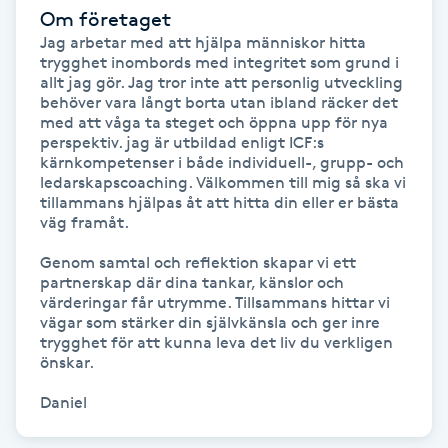
Om företaget
Fransk manikyr
Jag arbetar med att hjälpa människor hitta 
trygghet inombords med integritet som grund i 
Fransrengöring
allt jag gör. Jag tror inte att personlig utveckling 
behöver vara långt borta utan ibland räcker det 
med att våga ta steget och öppna upp för nya 
Frekvensterapi
perspektiv. jag är utbildad enligt ICF:s 
kärnkompetenser i både individuell-, grupp- och 
ledarskapscoaching. Välkommen till mig så ska vi 
Friskvård
tillammans hjälpas åt att hitta din eller er bästa 
väg framåt. 

Friskvårdsmassage
Genom samtal och reflektion skapar vi ett 
partnerskap där dina tankar, känslor och 
Frisör
värderingar får utrymme. Tillsammans hittar vi 
vägar som stärker din självkänsla och ger inre 
trygghet för att kunna leva det liv du verkligen 
Funktionsanalys
önskar.

Daniel
Färgning