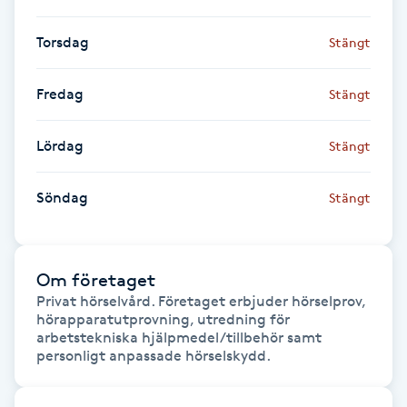
F
Torsdag
Stängt
Face framing
Fredag
Stängt
Faceliftmassage
Lördag
Stängt
Fet hårbotten
Söndag
Stängt
Fettreducering
Fibromassage
Om företaget
Privat hörselvård. Företaget erbjuder hörselprov, 
hörapparatutprovning, utredning för 
Fillers
arbetstekniska hjälpmedel/tillbehör samt 
personligt anpassade hörselskydd.
Fotmassage