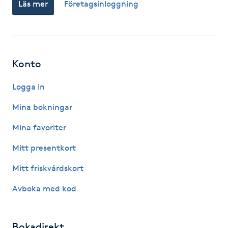
Läs mer
Företagsinloggning
Fransk manikyr
Fransrengöring
Konto
Frekvensterapi
Logga in
Friskvård
Mina bokningar
Friskvårdsmassage
Mina favoriter
Mitt presentkort
Frisör
Mitt friskvårdskort
Funktionsanalys
Avboka med kod
Färgning
Bokadirekt