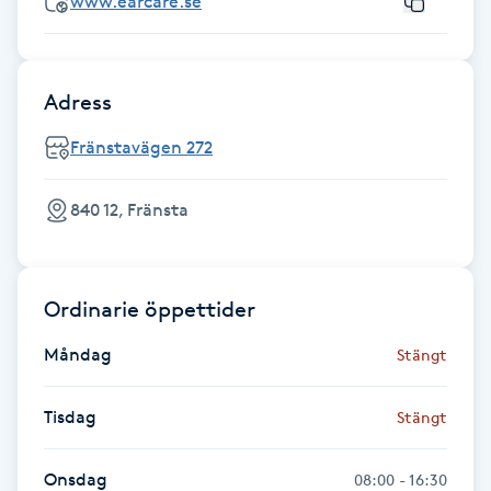
www.earcare.se
Cryoterapi
D
Damklippning
Adress
Fränstavägen 272
Dermapen
840 12, Fränsta
Diamantslipning
E
Enzympeeling
Ordinarie öppettider
Måndag
Stängt
Extensions
Tisdag
Stängt
Extensions borttagning
Onsdag
08:00 - 16:30
Eyeliner-tatuering