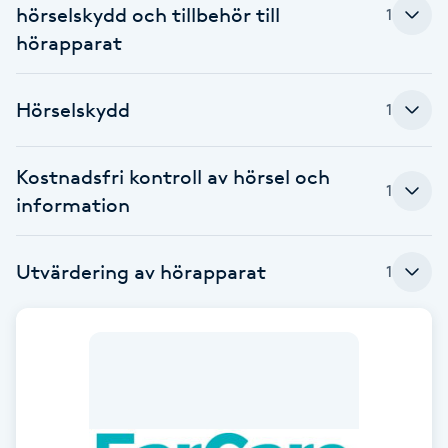
hörselskydd och tillbehör till
1
Babylights
hörapparat
Balayage
Hörselskydd
1
Bambumassage
Kostnadsfri kontroll av hörsel och
1
information
Barber
Barnklippning
Utvärdering av hörapparat
1
BIAB
Blowout
Bottenfärg