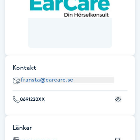
Brynformning
Brynfärgning
Brynplockning
Bröllopsuppsättning
Kontakt
C
Celluliter
0691220XX
Coachning
Color correction
Länkar