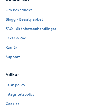
Föning
Om Bokadirekt
G
Blogg - Beautylabbet
Gel naglar
FAQ - Skönhetsbehandlingar
Gelenaglar
Fakta & Råd
Karriär
Gellack
Support
Gellack med förstärkning
Villkor
Gravidmassage
Etisk policy
Gravidyoga
Integritetspolicy
Gruppträning
Cookies