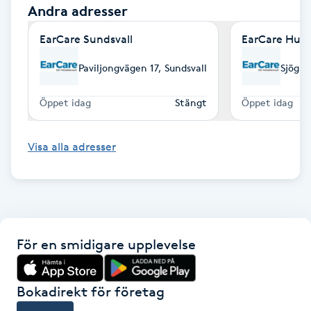
Andra adresser
Fotsvamp
EarCare Sundsvall
EarCare Hudi
Fotvård
Paviljongvägen 17, Sundsvall
Sjögat
Fransar
Öppet idag
Stängt
Öppet idag
Fransborttagning
Visa alla adresser
Fransfärgning
Fransförlängning
För en smidigare upplevelse
Fransförlängning Megavolym
Fransförlängning Volym
Bokadirekt för företag