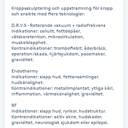
M
Kroppsskulptering och uppstramning för kropp 
och ansikte med flera teknologier.

Makeup
D.R.V.S – Roterande vakuum + radiofrekvens  

Indikationer: cellulit, fettdepåer, 
vätskeretention, mikrocirkulation, 
Manikyr & Pedikyr
muskelslapphet.  

Kontraindikationer: tromboflebit, åderbråck, 
Massage
operation/skada, hjärtsjukdom, pacemaker, 
graviditet.

Medial vägledning
Endothermy  

Indikationer: slapp hud, fettansamlingar, 
hudkänslighet.  

Medicinsk massage
Kontraindikationer: metallimplantat, ytliga kärl, 
inflammation, värmekänslighet, graviditet.

Meditation
RF  

Indikationer: slapp hud, rynkor, hudstruktur.  

Kontraindikationer: aktiv akne, hudskador, 
Medium
graviditet, neurologisk sjukdom eller epilepsi.
