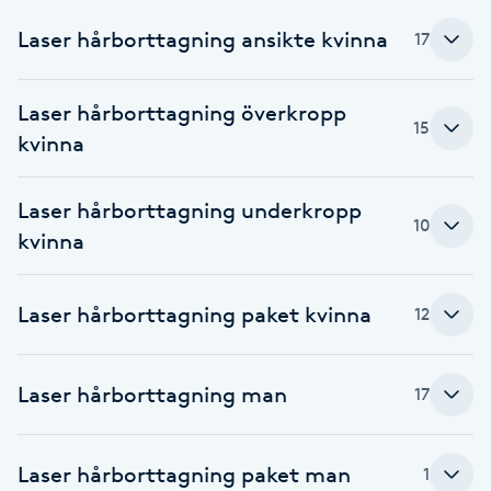
Cryoterapi
Laser hårborttagning ansikte kvinna
17
D
Damklippning
Laser hårborttagning överkropp
15
kvinna
Dermapen
Laser hårborttagning underkropp
Diamantslipning
10
kvinna
E
Enzympeeling
Laser hårborttagning paket kvinna
12
Extensions
Laser hårborttagning man
17
Extensions borttagning
Laser hårborttagning paket man
1
Eyeliner-tatuering