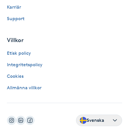
Olaplexbehandling
Karriär
Support
Ombre
Ombre brows
Villkor
Ombre naglar
Etisk policy
Integritetspolicy
Optiker
Cookies
Ortobionomi
Allmänna villkor
Ortopedi
Osteopati
Svenska
P