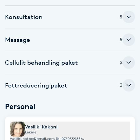
Fransk manikyr
Konsultation
5
Fransrengöring
Massage
5
Frekvensterapi
Friskvård
Cellulit behandling paket
2
Friskvårdsmassage
Fettreducering paket
3
Frisör
Personal
Funktionsanalys
Vasiliki Kakani
Färgning
Läkare
vasiliki.botox@gmail.com Tel:0760559856.