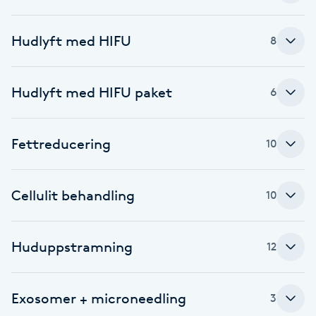
F
Hudlyft med HIFU
8
Face framing
Hudlyft med HIFU paket
6
Faceliftmassage
Fet hårbotten
Fettreducering
10
Fettreducering
Cellulit behandling
10
Fibromassage
Huduppstramning
12
Fillers
Fotmassage
Exosomer + microneedling
3