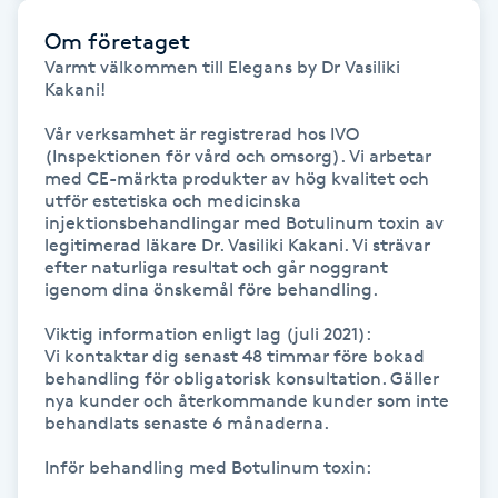
Om företaget
IPL hårborttagning
Varmt välkommen till Elegans by Dr Vasiliki 
Kakani!

IR-massage
Vår verksamhet är registrerad hos IVO 
J
(Inspektionen för vård och omsorg). Vi arbetar 
med CE-märkta produkter av hög kvalitet och 
Japansk massage
utför estetiska och medicinska 
injektionsbehandlingar med Botulinum toxin av 
K
legitimerad läkare Dr. Vasiliki Kakani. Vi strävar 
efter naturliga resultat och går noggrant 
K18
igenom dina önskemål före behandling.

Viktig information enligt lag (juli 2021):

Katun fransar
Vi kontaktar dig senast 48 timmar före bokad 
behandling för obligatorisk konsultation. Gäller 
nya kunder och återkommande kunder som inte 
Kemisk peeling
behandlats senaste 6 månaderna.

Keratinbehandling
Inför behandling med Botulinum toxin:
