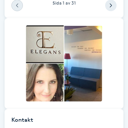
Sida
1
av
31
Hot Stone Massage
Hot yoga
Hudföryngring
Huduppstramning
Hudvård
Hyaluronsyra
Hyperhidros
Hypnos
Kontakt