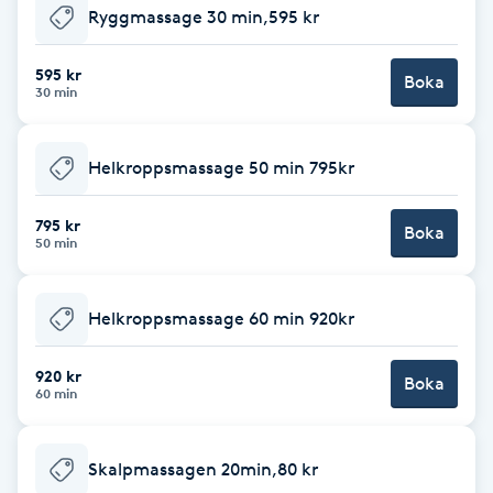
Ryggmassage 30 min,595 kr
Babylights
595 kr
Boka
30 min
Balayage
Bambumassage
Helkroppsmassage 50 min 795kr
Barber
795 kr
Boka
50 min
Barnklippning
Helkroppsmassage 60 min 920kr
BIAB
920 kr
Boka
60 min
Blowout
Skalpmassagen 20min,80 kr
Bottenfärg