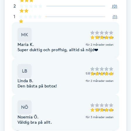
2
(
0
)
Gua Sha-massage
1
(
1
)
H
MK
Hatha Yoga
till
Vanessa
Maria K.
för 2 månader sedan
Super duktig och proffsig, alltid så nöjd❤️
Headspa
Healing
LB
till
Vasiliki Kakani
Linda B.
för 2 månader sedan
Herrklippning
Den bästa på botox!
HIFU
NÖ
till
Vanessa
Noemia Ö.
för 3 månader sedan
Hollywood Peel
Väldig bra på allt.