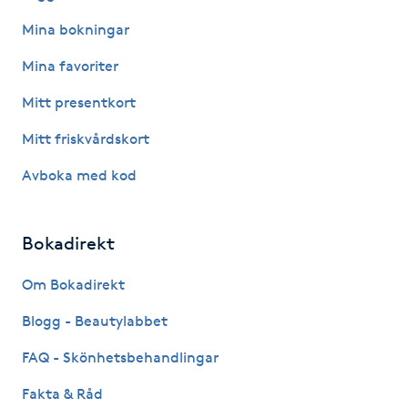
Mina bokningar
Naglar borttagning
Mina favoriter
Naglar reparation
Mitt presentkort
Mitt friskvårdskort
Naprapati
Avboka med kod
Navelpiercing
Bokadirekt
NBE-massage
Om Bokadirekt
Ny frisyr
Blogg - Beautylabbet
O
FAQ - Skönhetsbehandlingar
Olaplex
Fakta & Råd