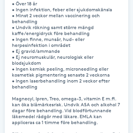
• Över 18 år  

Kinesiologi
• Ingen infektion, feber eller sjukdomskänsla  

• Minst 2 veckor mellan vaccinering och 
behandling  

Kinesisk medicin
• Undvik rökning samt större mängd 
kaffe/energidryck före behandling  

• Ingen finne, munsår, hud- eller 
Kiropraktik
herpesinfektion i området  

• Ej gravid/ammande  

• Ej neuromuskulär, neurologisk eller 
Klangmassage
blodsjukdom  

• Ingen kemisk peeling, microneedling eller 
Klippning
kosmetisk pigmentering senaste 2 veckorna  

• Ingen laserbehandling inom 2 veckor efter 
behandling  

Klippning & Slingor
Magnecyl, Ipren, Treo, omega-3, vitamin E m.fl. 
kan öka blåmärkesrisk. Undvik ASA och alkohol 7 
Klippning ungdom
dagar före behandling. Vid blodförtunnande 
läkemedel rådgör med läkare. EMLA kan 
appliceras ca 1 timme före behandling.

Koppningsmassage