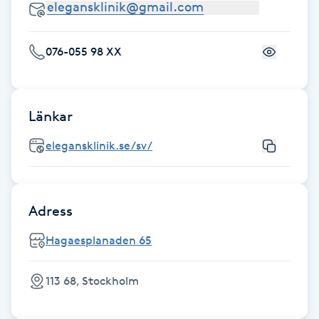
Hårborttagning
Hårbottenbehandling
076-055 98 XX
Hårförlängning
Länkar
Hårvård
elegansklinik.se/sv/
Hälsa
Hälsprickor
Adress
I
Hagaesplanaden 65
Idrottsmassage
113 68, Stockholm
IPL