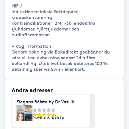
Megavolymfransar
HIFU  

Indikationer: lokala fettdepåer, 
kroppskonturering.  

Melasma
Kontraindikationer: BMI >30, endokrina 
sjukdomar, hjärtsjukdomar och 
hudinflammation.

Mesoterapi
Viktig information:

Genom bokning via Bokadirekt godkänner du 
MicroPen
våra villkor. Avbokning senast 24 h före 
behandling. Uteblivet besök debiteras 100 %. 
Betalning sker via Swish eller kort.
Microshading
Mixfransar
Andra adresser
N
Elegans Bålsta by Dr Vasiliki
Nagelförlängning
Novilla 3, Bålsta
Nagelförlängning akryl