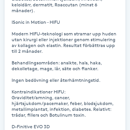
keloidärr, dermatit, Roaccutan (minst 6 
månader).

LED-ljusterapi
ISonic in Motion – HIFU

Liktornar
Modern HIFU-teknologi som stramar upp huden 
utan kirurgi eller injektioner genom stimulering 
av kollagen och elastin. Resultat förbättras upp 
LPG
till 2 månader.

Behandlingsområden: ansikte, hals, haka, 
LPG-behandling
dekolletage, mage, lår, säte och flanker.

LPG-massage
Ingen bedövning eller återhämtningstid.

Kontraindikationer HIFU:

Luggklippning
Graviditet/amning, cancer, 
hjärtsjukdom/pacemaker, feber, blodsjukdom, 
metallimplantat, infektion, diabetes. Relativt: 
Lymfmassage
trådar, fillers och Botulinum toxin.

D-Finitive EVO 3D

Läpptatuering