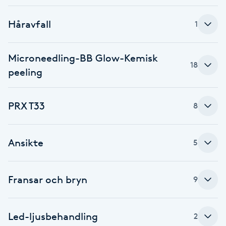
Fotsvamp
Håravfall
1
Fotvård
Microneedling-BB Glow-Kemisk
18
Fransar
peeling
Fransborttagning
PRX T33
8
Fransfärgning
Ansikte
5
Fransförlängning
Fransar och bryn
9
Fransförlängning Megavolym
Fransförlängning Volym
Led-ljusbehandling
2