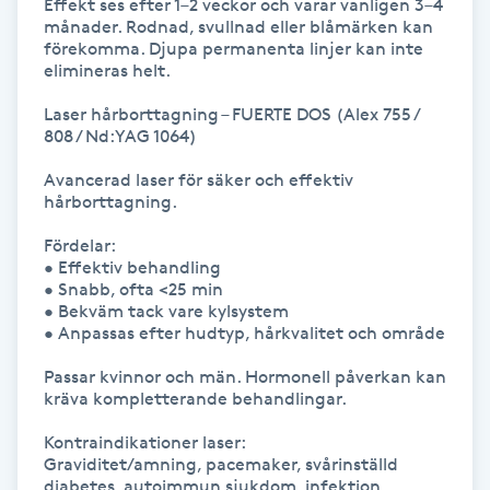
Effekt ses efter 1–2 veckor och varar vanligen 3–4 
månader. Rodnad, svullnad eller blåmärken kan 
Kosmetisk tatuering
förekomma. Djupa permanenta linjer kan inte 
elimineras helt.

Kostrådgivning
Laser hårborttagning – FUERTE DOS (Alex 755 / 
808 / Nd:YAG 1064)

Kroppsinpackning
Avancerad laser för säker och effektiv 
hårborttagning.

Kroppspeeling
Fördelar:

• Effektiv behandling  

Käkledsbehandling
• Snabb, ofta <25 min  

• Bekväm tack vare kylsystem  

• Anpassas efter hudtyp, hårkvalitet och område  

Kärlbehandling
L
Passar kvinnor och män. Hormonell påverkan kan 
kräva kompletterande behandlingar.

Laserbehandling
Kontraindikationer laser:

Graviditet/amning, pacemaker, svårinställd 
Lashlift Keratin
diabetes, autoimmun sjukdom, infektion, 