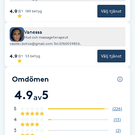
Föning
4.9
Välj tjänst
189
betyg
G
Gel naglar
Vanessa
Hud och massageterapeut
vasiliki.botox@gmail.com Tel:0760559856.
Gelenaglar
4.9
Välj tjänst
53
betyg
Gellack
Omdömen
Gellack med förstärkning
4.9
5
av
Gravidmassage
5
(
226
)
Gravidyoga
4
(
13
)
3
(
2
)
Gruppträning