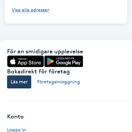
Visa alla adresser
Nagelförlängning gelé
Nagelförlängning glasfiber
Nagelförlängning silke
För en smidigare upplevelse
Nagelförstärkning
Bokadirekt för företag
Nagelklippning
Läs mer
Företagsinloggning
Nagelsvamp
Nageltrång
Konto
Nagelvård
Logga in