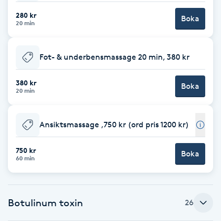
280 kr
Brynformning
Boka
20 min
Brynfärgning
Fot- & underbensmassage 20 min, 380 kr
Brynplockning
380 kr
Boka
20 min
Bröllopsuppsättning
C
Ansiktsmassage ,750 kr (ord pris 1200 kr)
Celluliter
750 kr
Boka
60 min
Coachning
Color correction
Botulinum toxin
26