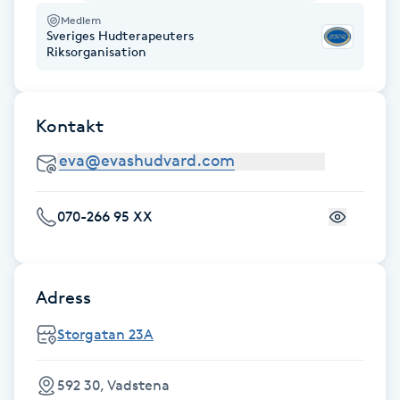
Fransk manikyr
Medlem
Sveriges Hudterapeuters
Riksorganisation
Fransrengöring
Frekvensterapi
Kontakt
Friskvård
070-266 95 XX
Friskvårdsmassage
Frisör
Adress
Funktionsanalys
Storgatan 23A
Färgning
592 30, Vadstena