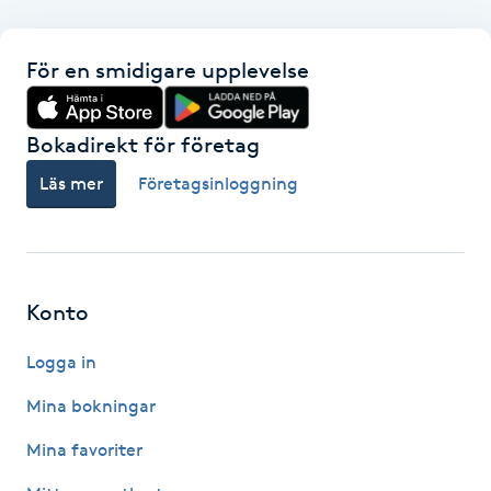
Hot Stone Massage
För en smidigare upplevelse
Hot yoga
Hudföryngring
Bokadirekt för företag
Läs mer
Företagsinloggning
Huduppstramning
Hudvård
Konto
Hyaluronsyra
Logga in
Hyperhidros
Mina bokningar
Hypnos
Mina favoriter