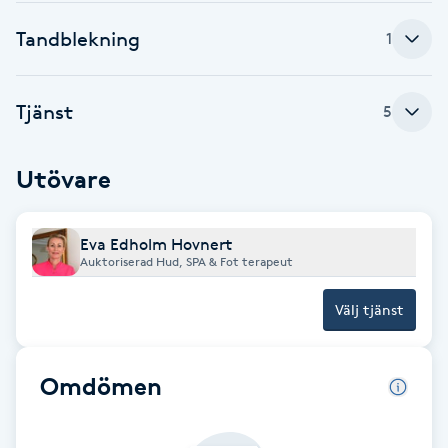
F
Tandblekning
1
Face framing
Tjänst
5
Faceliftmassage
Utövare
Fet hårbotten
Fettreducering
Eva Edholm Hovnert
Auktoriserad Hud, SPA & Fot terapeut
Fibromassage
Välj tjänst
Fillers
Omdömen
Fotmassage