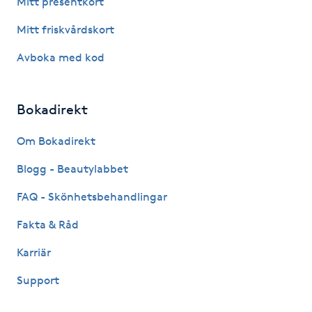
Mitt presentkort
Hårborttagning
Mitt friskvårdskort
Hårbottenbehandling
Avboka med kod
Hårförlängning
Bokadirekt
Hårvård
Om Bokadirekt
Hälsa
Blogg - Beautylabbet
FAQ - Skönhetsbehandlingar
Hälsprickor
Fakta & Råd
I
Karriär
Idrottsmassage
Support
IPL