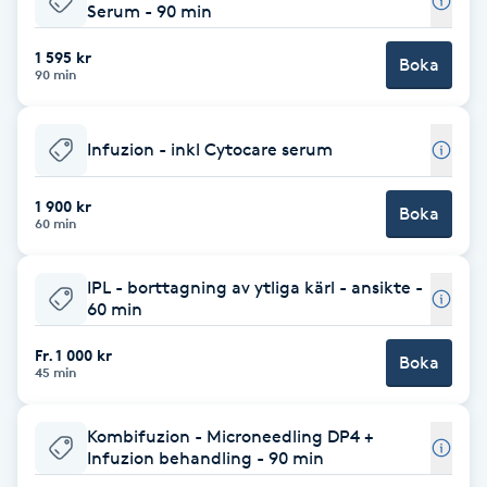
Serum - 90 min
Brynformning
1 595 kr
Boka
90 min
Brynfärgning
Infuzion - inkl Cytocare serum
Brynplockning
1 900 kr
Boka
Bröllopsuppsättning
60 min
C
IPL - borttagning av ytliga kärl - ansikte -
Celluliter
60 min
Fr. 1 000 kr
Boka
Coachning
45 min
Color correction
Kombifuzion - Microneedling DP4 +
Infuzion behandling - 90 min