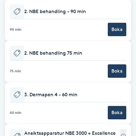
Babylights
2. NBE behandling - 90 min
Balayage
Boka
90 min
Bambumassage
2. NBE behandling 75 min
Barber
Boka
75 min
Barnklippning
3. Dermapen 4 - 60 min
BIAB
Boka
Blowout
60 min
Bottenfärg
Ansiktsapparatur NBE 3000 + Excellence