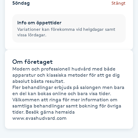
Söndag
Stängt
Gua Sha-massage
Info om öppettider
H
Variationer kan förekomma vid helgdagar samt
vissa lördagar.
Hatha Yoga
Headspa
Om företaget
Modern och professionell hudvård med både 
Healing
apparatur och klassiska metoder för att ge dig 
absolut bästa resultat.

Fler behandlingar erbjuds på salongen men bara 
Herrklippning
en del kan bokas online och bara visa tider. 
Välkommen att ringa för mer information om 
samtliga behandlingar samt bokning för övriga 
HIFU
tider. Besök gärna hemsida 
www.evashudvard.com
Hollywood Peel