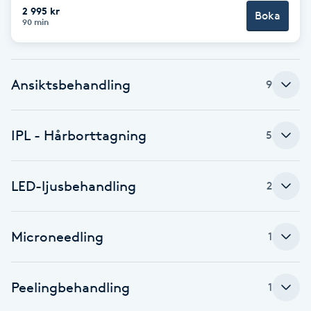
Cryoterapi
2 995 kr
Boka
90 min
D
Damklippning
Ansiktsbehandling
9
Dermapen
IPL - Hårborttagning
5
Diamantslipning
E
LED-ljusbehandling
2
Enzympeeling
Extensions
Microneedling
1
Extensions borttagning
Peelingbehandling
1
Eyeliner-tatuering