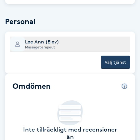
Brynformning
Personal
Brynfärgning
Lee Ann (Elev)
Brynplockning
Massageterapeut
Välj tjänst
Bröllopsuppsättning
C
Omdömen
Celluliter
Coachning
Color correction
Inte tillräckligt med recensioner
än