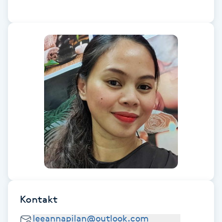
Cryoterapi
D
Damklippning
Dermapen
Diamantslipning
E
Enzympeeling
Extensions
Extensions borttagning
Kontakt
Eyeliner-tatuering