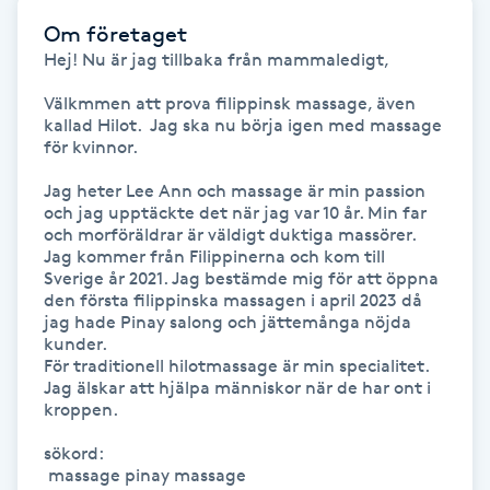
Fransk manikyr
Om företaget
Hej! Nu är jag tillbaka från mammaledigt,

Fransrengöring
Välkmmen att prova filippinsk massage, även 
kallad Hilot.  Jag ska nu börja igen med massage 
Frekvensterapi
för kvinnor.

Jag heter Lee Ann och massage är min passion 
Friskvård
och jag upptäckte det när jag var 10 år. Min far 
och morföräldrar är väldigt duktiga massörer. 
Jag kommer från Filippinerna och kom till 
Friskvårdsmassage
Sverige år 2021. Jag bestämde mig för att öppna 
den första filippinska massagen i april 2023 då 
jag hade Pinay salong och jättemånga nöjda 
Frisör
kunder. 

För traditionell hilotmassage är min specialitet. 
Jag älskar att hjälpa människor när de har ont i 
Funktionsanalys
kroppen. 

Färgning
sökord:

 massage pinay massage
