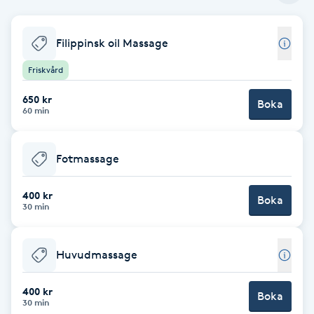
Babylights
Filippinsk oil Massage
Balayage
Friskvård
650 kr
Bambumassage
Boka
60 min
Barber
Fotmassage
Barnklippning
400 kr
Boka
30 min
BIAB
Huvudmassage
Blowout
400 kr
Boka
Bottenfärg
30 min