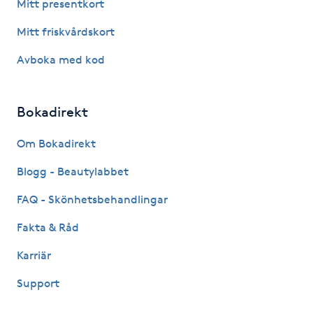
Mitt presentkort
Hot Stone Massage
Mitt friskvårdskort
Hot yoga
Avboka med kod
Hudföryngring
Bokadirekt
Huduppstramning
Om Bokadirekt
Hudvård
Blogg - Beautylabbet
FAQ - Skönhetsbehandlingar
Hyaluronsyra
Fakta & Råd
Hyperhidros
Karriär
Hypnos
Support