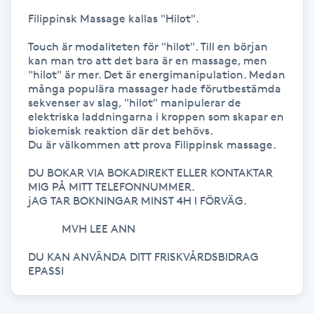
Föning
Filippinsk Massage kallas "Hilot".

G
Touch är modaliteten för "hilot". Till en början 
kan man tro att det bara är en massage, men 
Gel naglar
"hilot" är mer. Det är energimanipulation. Medan 
många populära massager hade förutbestämda 
sekvenser av slag, "hilot" manipulerar de 
Gelenaglar
elektriska laddningarna i kroppen som skapar en 
biokemisk reaktion där det behövs.

Du är välkommen att prova Filippinsk massage.

Gellack
DU BOKAR VIA BOKADIREKT ELLER KONTAKTAR 
MIG PÅ MITT TELEFONNUMMER.

Gellack med förstärkning
jAG TAR BOKNINGAR MINST 4H I FÖRVÄG. 

Gravidmassage
            MVH LEE ANN 

DU KAN ANVÄNDA DITT FRISKVÅRDSBIDRAG 
Gravidyoga
Gruppträning