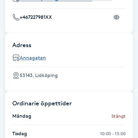
F
+467227981XX
Face framing
Faceliftmassage
Adress
Annagatan
Fet hårbotten
Fettreducering
53143, Lidköping
Fibromassage
Ordinarie öppettider
Fillers
Måndag
Stängt
Fotmassage
Tisdag
10:00 - 13:00