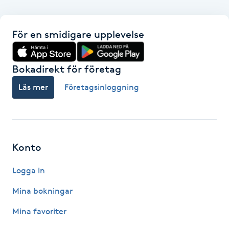
Gua Sha-massage
För en smidigare upplevelse
H
Hatha Yoga
Bokadirekt för företag
Läs mer
Företagsinloggning
Headspa
Healing
Konto
Herrklippning
Logga in
HIFU
Mina bokningar
Hollywood Peel
Mina favoriter