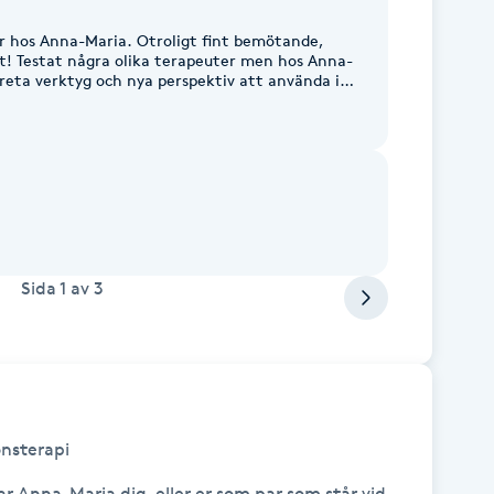
r hos Anna-Maria. Otroligt fint bemötande,
kt! Testat några olika terapeuter men hos Anna-
kreta verktyg och nya perspektiv att använda i
kt!
Sida
1
av
3
nsterapi

ar Anna-Maria dig, eller er som par som står vid 