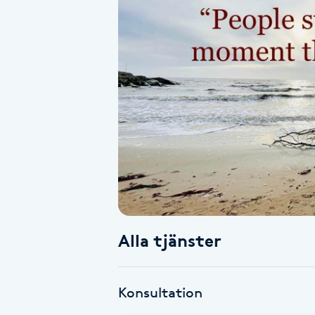
Alternativmedicin
Andningsmassage
Ansiktslyft utan kirurgi
Aromamassage
Ashtanga Yoga
Ayurveda
Alla tjänster
Ayurvedisk Massage
Ansiktsbehandling djuprengörande
Konsultation
B