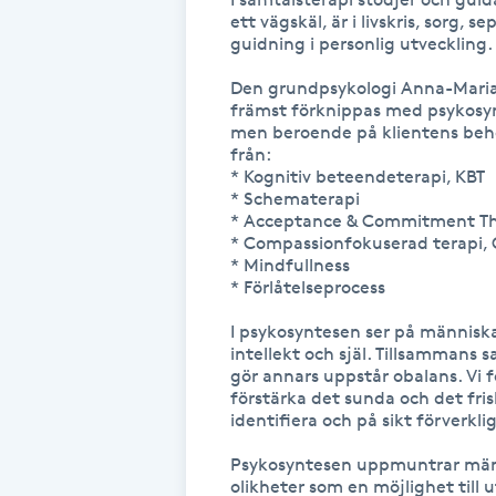
ett vägskäl, är i livskris, sorg, 
Fransk manikyr
guidning i personlig utveckling.

Den grundpsykologi Anna-Maria 
Fransrengöring
främst förknippas med psykosynt
men beroende på klientens beho
från:

Frekvensterapi
* Kognitiv beteendeterapi, KBT

* Schematerapi

Friskvård
* Acceptance & Commitment The
* Compassionfokuserad terapi, C
* Mindfullness

Friskvårdsmassage
* Förlåtelseprocess

I psykosyntesen ser på människa
Frisör
intellekt och själ. Tillsammans s
gör annars uppstår obalans. Vi f
förstärka det sunda och det friska
Funktionsanalys
identifiera och på sikt förverkli
Psykosyntesen uppmuntrar männi
Färgning
olikheter som en möjlighet till ut