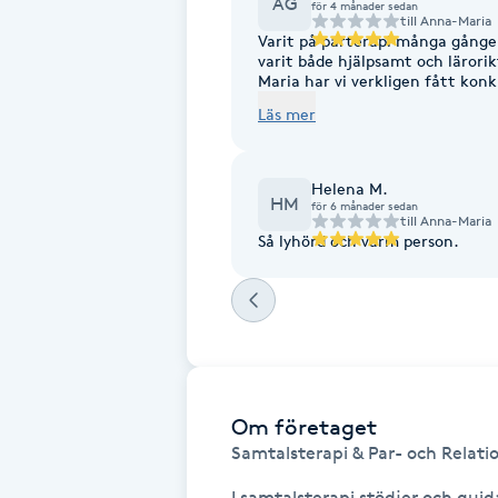
AG
för 4 månader sedan
till
Anna-Maria
Fotsvamp
Varit på parterapi många gånge
varit både hjälpsamt och lärori
Maria har vi verkligen fått kon
Fotvård
vardagen. Rekommenderar star
Läs mer
Fransar
Helena M.
HM
för 6 månader sedan
Fransborttagning
till
Anna-Maria
Så lyhörd och varm person.
Fransfärgning
Fransförlängning
Fransförlängning Megavolym
Om företaget
Samtalsterapi & Par- och Relatio
Fransförlängning Volym
I samtalsterapi stödjer och guid