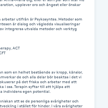
separation, upplever oro och ångest eller önskar 
arbetar utifrån är Psykosyntes. Metoder som 
esen är dialog och vägledda visualiseringar 
v integreras utvalda metoder och verktyg 
rapy, ACT

FT

n som en helhet bestående av kropp, känslor, 
amverkar de och alla delar bör beaktas i det vi 
okuserar på det friska och arbetar med att 
 i oss. Terapin syftar till att hjälpa att 
ga individens egen potential.

skan att se de personliga svårigheter och 
veckling i stället för hinder. I våra svårigheter 