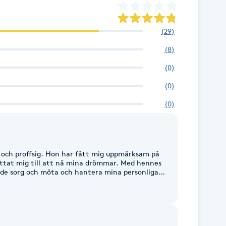
n, trötthet, sömnbesvär osv. Vi får
redställelse som kan menas som lycka.
(
29
)
(
8
)
(
0
)
(
0
)
(
0
)
 och proffsig. Hon har fått mig uppmärksam på
ttat mig till att nå mina drömmar. Med hennes
både sorg och möta och hantera mina personliga
rtygad att våra vägar möts igen.