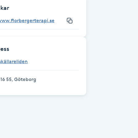
kar
www.florbergerterapi.se
ess
skällareliden
16 55, Göteborg