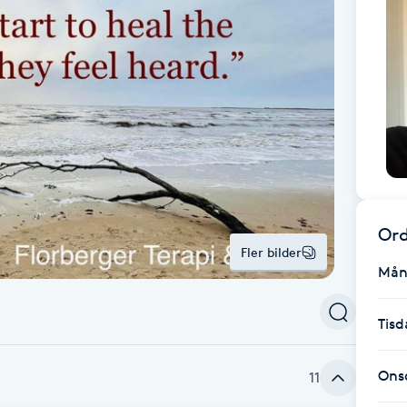
Ord
Fler bilder
Mån
Tisd
Ons
11