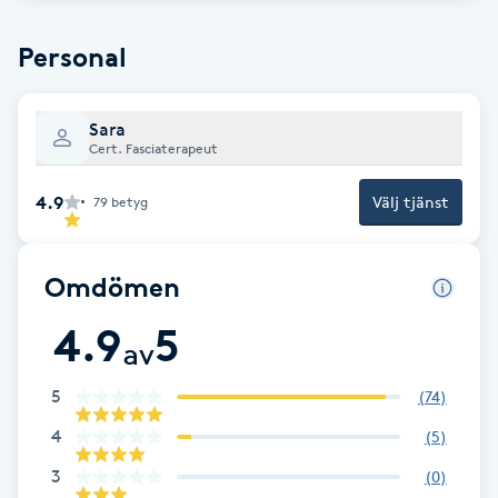
Babylights
Personal
Balayage
Sara
Cert. Fasciaterapeut
Bambumassage
4.9
Välj tjänst
79
betyg
Barber
Omdömen
Barnklippning
4.9
5
av
BIAB
5
(
74
)
Blowout
4
(
5
)
Bottenfärg
3
(
0
)