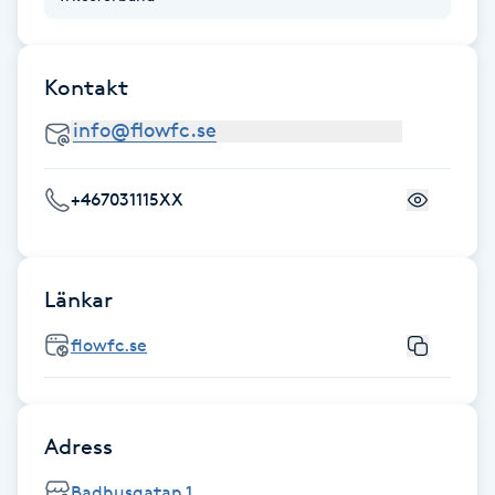
F
Face framing
Kontakt
Faceliftmassage
+467031115XX
Fet hårbotten
Fettreducering
Länkar
Fibromassage
flowfc.se
Fillers
Adress
Fotmassage
Badhusgatan 1