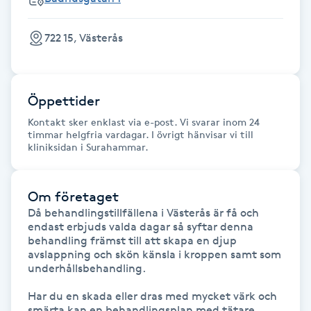
Fotsvamp
722 15, Västerås
Fotvård
Fransar
Öppettider
Kontakt sker enklast via e-post. Vi svarar inom 24
Fransborttagning
timmar helgfria vardagar. I övrigt hänvisar vi till
kliniksidan i Surahammar.
Fransfärgning
Om företaget
Fransförlängning
Då behandlingstillfällena i Västerås är få och 
endast erbjuds valda dagar så syftar denna 
behandling främst till att skapa en djup 
Fransförlängning Megavolym
avslappning och skön känsla i kroppen samt som 
underhållsbehandling. 

Fransförlängning Volym
Har du en skada eller dras med mycket värk och 
smärta kan en behandlingsplan med tätare 