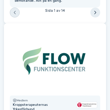
bemötande. Allt på en gång.
Cryoterapi
D
Sida
1
av
14
Damklippning
Dermapen
Diamantslipning
E
Enzympeeling
Extensions
Extensions borttagning
Medlem
Kroppsterapeuternas
Eyeliner-tatuering
Yrkesförbund