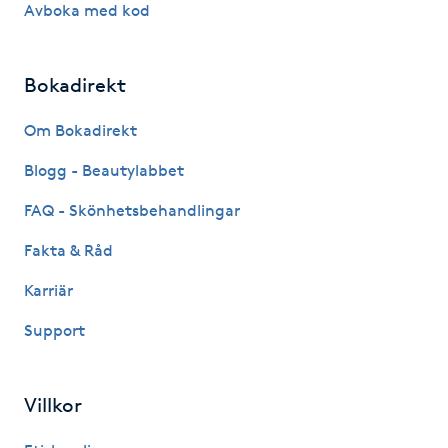
Avboka med kod
Gua Sha-massage
H
Bokadirekt
Hatha Yoga
Om Bokadirekt
Blogg - Beautylabbet
Headspa
FAQ - Skönhetsbehandlingar
Healing
Fakta & Råd
Karriär
Herrklippning
Support
HIFU
Villkor
Hollywood Peel