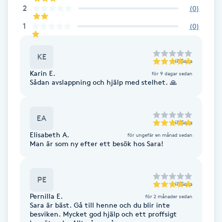
2
(
0
)
Brynformning
1
(
0
)
Brynfärgning
KE
till
Sara
Brynplockning
Karin E.
för 9 dagar sedan
Sådan avslappning och hjälp med stelhet. 🙏
Bröllopsuppsättning
C
EA
till
Sara
Elisabeth A.
för ungefär en månad sedan
Celluliter
Man är som ny efter ett besök hos Sara!
Coachning
PE
till
Sara
Color correction
Pernilla E.
för 2 månader sedan
Sara är bäst. Gå till henne och du blir inte
besviken. Mycket god hjälp och ett proffsigt