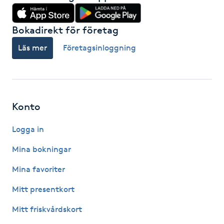
Föning
G
Bokadirekt för företag
Läs mer
Företagsinloggning
Gel naglar
Gelenaglar
Konto
Gellack
Logga in
Gellack med förstärkning
Mina bokningar
Gravidmassage
Mina favoriter
Mitt presentkort
Gravidyoga
Mitt friskvårdskort
Gruppträning