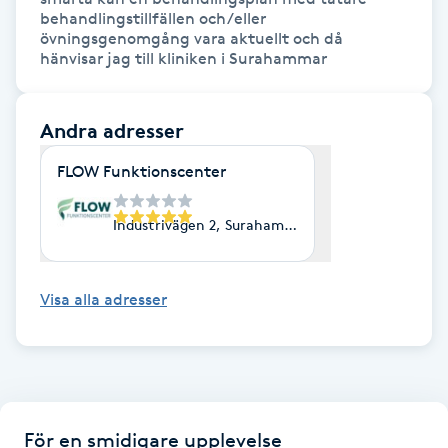
behandlingstillfällen och/eller 
Fransk manikyr
övningsgenomgång vara aktuellt och då 
hänvisar jag till kliniken i Surahammar
Fransrengöring
Andra adresser
Frekvensterapi
FLOW Funktionscenter
Friskvård
Industrivägen 2, Surahammar
Friskvårdsmassage
Visa alla adresser
Frisör
Funktionsanalys
Färgning
För en smidigare upplevelse