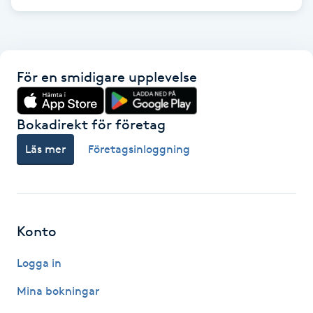
Gua Sha-massage
H
För en smidigare upplevelse
Hatha Yoga
Bokadirekt för företag
Headspa
Läs mer
Företagsinloggning
Healing
Herrklippning
Konto
HIFU
Logga in
Hollywood Peel
Mina bokningar