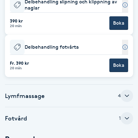
Delbehandling slipning och klippning av
naglar
Babylights
390 kr
Boka
20 min
Balayage
Bambumassage
Delbehandling fotvårta
Barber
Fr. 390 kr
Boka
20 min
Barnklippning
Lymfmassage
4
BIAB
Blowout
Fotvård
1
Bottenfärg