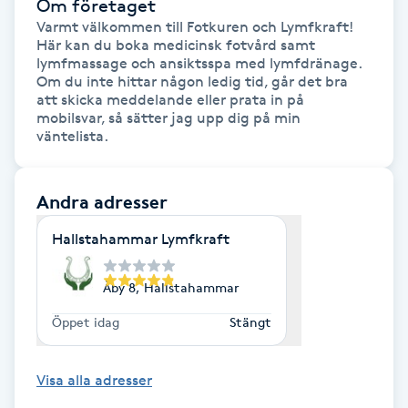
Om företaget
Föning
Varmt välkommen till Fotkuren och Lymfkraft!

Här kan du boka medicinsk fotvård samt 
G
lymfmassage och ansiktsspa med lymfdränage. 

Om du inte hittar någon ledig tid, går det bra 
Gel naglar
att skicka meddelande eller prata in på 
mobilsvar, så sätter jag upp dig på min 
väntelista.
Gelenaglar
Gellack
Andra adresser
Hallstahammar Lymfkraft
Gellack med förstärkning
Åby 8, Hallstahammar
Gravidmassage
Öppet idag
Stängt
Gravidyoga
Visa alla adresser
Gruppträning