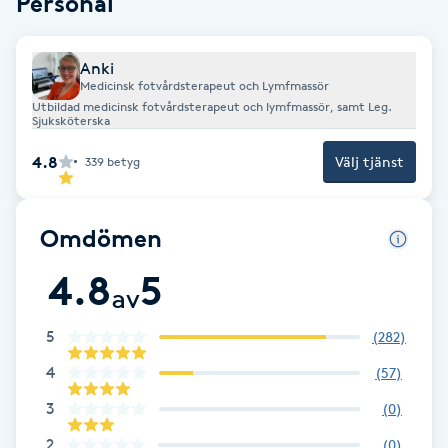
Personal
Brynformning
Anki
Medicinsk fotvårdsterapeut och Lymfmassör
Brynfärgning
Utbildad medicinsk fotvårdsterapeut och lymfmassör, samt Leg.
Sjuksköterska
Brynplockning
4.8
Välj tjänst
339
betyg
Bröllopsuppsättning
Omdömen
C
4.8
5
Celluliter
av
5
(
282
)
Coachning
4
(
57
)
Color correction
3
(
0
)
2
(
0
)