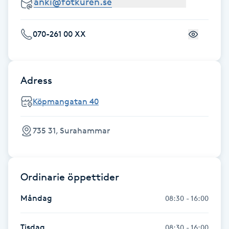
Fotsvamp
070-261 00 XX
Fotvård
Fransar
Adress
Fransborttagning
Köpmangatan 40
Fransfärgning
735 31, Surahammar
Fransförlängning
Ordinarie öppettider
Fransförlängning Megavolym
Måndag
08:30 - 16:00
Fransförlängning Volym
Tisdag
08:30 - 16:00