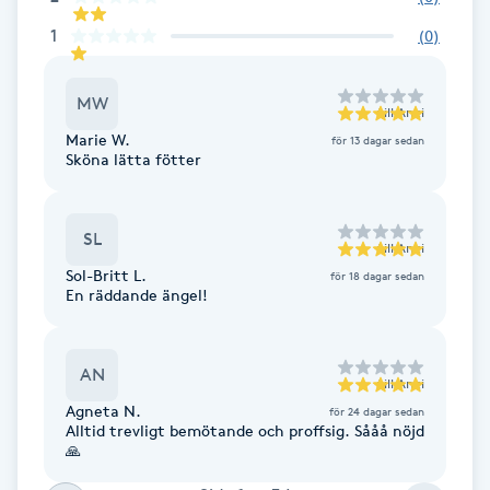
Cryoterapi
1
(
0
)
D
Damklippning
MW
till
Anki
Marie W.
för 13 dagar sedan
Dermapen
Sköna lätta fötter
Diamantslipning
SL
E
till
Anki
Sol-Britt L.
för 18 dagar sedan
En räddande ängel!
Enzympeeling
Extensions
AN
till
Anki
Agneta N.
för 24 dagar sedan
Extensions borttagning
Alltid trevligt bemötande och proffsig. Sååå nöjd
🙏
Eyeliner-tatuering