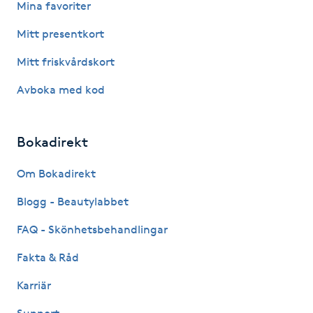
Mina favoriter
Hot Stone Massage
Mitt presentkort
Hot yoga
Mitt friskvårdskort
Hudföryngring
Avboka med kod
Huduppstramning
Bokadirekt
Hudvård
Om Bokadirekt
Blogg - Beautylabbet
Hyaluronsyra
FAQ - Skönhetsbehandlingar
Hyperhidros
Fakta & Råd
Hypnos
Karriär