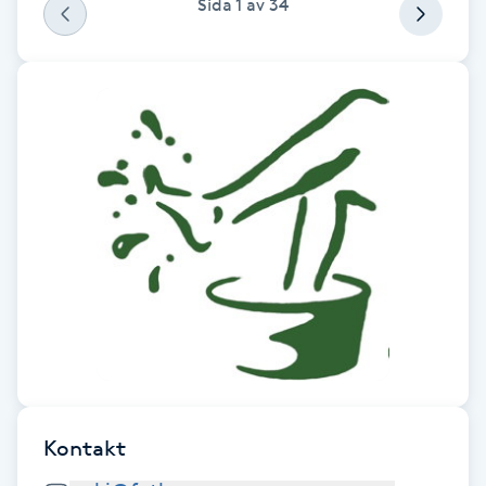
Sida
1
av
34
F
Face framing
Faceliftmassage
Fet hårbotten
Fettreducering
Fibromassage
Fillers
Kontakt
Fotmassage