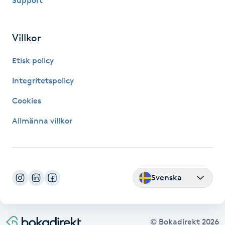
Support
Hårborttagning
Hårbottenbehandling
Villkor
Etisk policy
Hårförlängning
Integritetspolicy
Hårvård
Cookies
Hälsa
Allmänna villkor
Hälsprickor
I
Svenska
Idrottsmassage
IPL
© Bokadirekt
2026