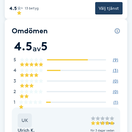
Cryoterapi
4.5
Välj tjänst
13
betyg
D
Damklippning
Omdömen
Dermapen
4.5
5
av
Diamantslipning
5
(
9
)
E
4
(
3
)
3
(
0
)
Enzympeeling
2
(
0
)
Extensions
1
(
1
)
Extensions borttagning
UK
till
Maria
Ulrich K.
Eyeliner-tatuering
för 3 dagar sedan