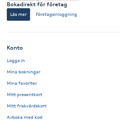
Hårborttagning
Bokadirekt för företag
Läs mer
Företagsinloggning
Hårbottenbehandling
Hårförlängning
Konto
Hårvård
Logga in
Hälsa
Mina bokningar
Hälsprickor
Mina favoriter
I
Mitt presentkort
Idrottsmassage
Mitt friskvårdskort
Avboka med kod
IPL