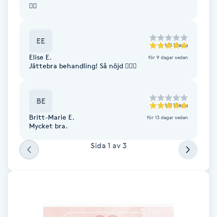
👍🏻
F
Face framing
EE
till
Maria
Elise E.
för 9 dagar sedan
Faceliftmassage
Jättebra behandling! Så nöjd 👌🏼🥰
Fet hårbotten
BE
till
Maria
Britt-Marie E.
Fettreducering
för 13 dagar sedan
Mycket bra.
Fibromassage
Sida
1
av
3
Fillers
Fotmassage