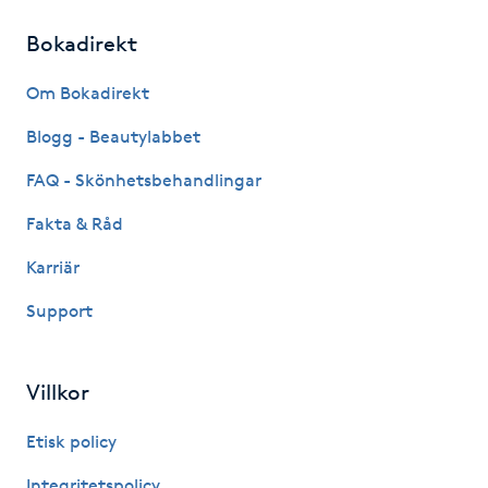
IPL hårborttagning
Bokadirekt
Om Bokadirekt
IR-massage
J
Blogg - Beautylabbet
FAQ - Skönhetsbehandlingar
Japansk massage
K
Fakta & Råd
Karriär
K18
Support
Katun fransar
Villkor
Kemisk peeling
Etisk policy
Keratinbehandling
Integritetspolicy