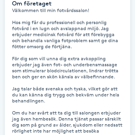
Om företaget
Välkommen till min fotvårdssalon!

Gua Sha-massage
Hos mig får du professionell och personlig 
H
fotvård i en lugn och avslappnad miljö. Jag 
erbjuder medicinsk fotvård för att förebygga 
Hatha Yoga
och behandla vanliga fotproblem samt ge dina 
fötter omsorg de förtjäna.

Headspa
För dig som vill unna dig extra avkoppling 
erbjuder jag även fot- och underbensmassage 
som stimulerar blodcirculationen, lindrar trötta 
Healing
ben och ger en skön känsla av välbefinnande. 

Herrklippning
Jag talar både svenska och tyska, vilket gör att 
du kan känna dig trygg och bekväm under hela 
behandlingen. 

HIFU
Om du har svårt att ta dig till salongen erbjuder 
jag även hembesök. Denna tjänst passar särskilt  
Hollywood Peel
dig som på grund av ålder, sjukdom eller nedsatt 
rörlighet inte har möjlighet att besöka 