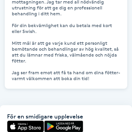
mottagningen. Jag tar med all nödvändig 
Hot Stone Massage
utrustning för att ge dig en professionell 
behandling i ditt hem. 

Hot yoga
För din bekvämlighet kan du betala med kort 
eller Swish. 

Hudföryngring
Mitt mål är att ge varje kund ett personligt 
bemötande och behandlingar av hög kvalitet, så 
Huduppstramning
att du lämnar med friska, välmående och nöjda 
fötter. 

Hudvård
Jag ser fram emot att få ta hand om dina fötter- 
varmt välkommen att boka din tid!
Hyaluronsyra
Hyperhidros
För en smidigare upplevelse
Hypnos