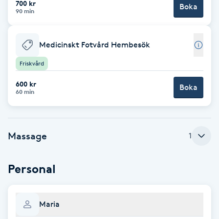
700 kr
Boka
90 min
Brynformning
Medicinskt Fotvård Hembesök
Brynfärgning
Friskvård
Brynplockning
600 kr
Boka
60 min
Bröllopsuppsättning
C
Massage
1
Celluliter
Coachning
Personal
Color correction
Maria