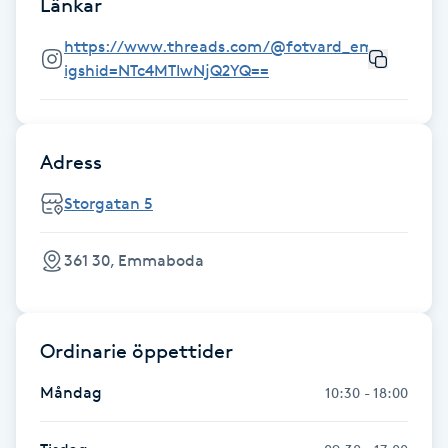
Länkar
Fransk manikyr
https://www.threads.com/@fotvard_emmaboda?
igshid=NTc4MTIwNjQ2YQ==
Fransrengöring
Frekvensterapi
Adress
Friskvård
Storgatan 5
Friskvårdsmassage
361 30, Emmaboda
Frisör
Ordinarie öppettider
Funktionsanalys
Måndag
10:30 - 18:00
Färgning