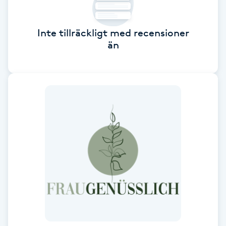
Brynformning
Inte tillräckligt med recensioner
än
Brynfärgning
Brynplockning
Bröllopsuppsättning
C
Celluliter
Coachning
Color correction