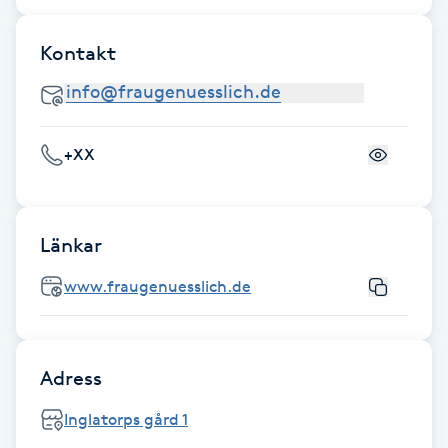
Cryoterapi
D
Kontakt
Damklippning
Dermapen
+XX
Diamantslipning
E
Länkar
Enzympeeling
www.fraugenuesslich.de
Extensions
Adress
Extensions borttagning
Inglatorps gård 1
Eyeliner-tatuering