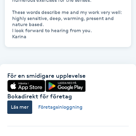
numerous exercises for the senses.

Fransk manikyr
These words describe me and my work very well:

highly sensitive, deep, warming, present and 
Fransrengöring
nature based.

I look forward to hearing from you.

Karina
Frekvensterapi
Friskvård
Friskvårdsmassage
För en smidigare upplevelse
Frisör
Bokadirekt för företag
Läs mer
Företagsinloggning
Funktionsanalys
Färgning