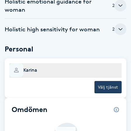
Holistic emotional guidance for
2
woman
Babylights
Balayage
Holistic high sensitivity for woman
2
Bambumassage
Personal
Barber
Karina
Barnklippning
Välj tjänst
BIAB
Omdömen
Blowout
Bottenfärg