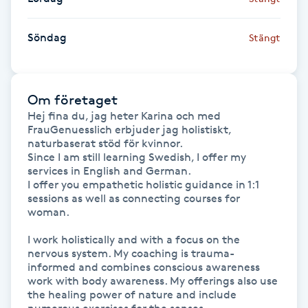
Fotsvamp
Söndag
Stängt
Fotvård
Fransar
Om företaget
Hej fina du, jag heter Karina och med 
Fransborttagning
FrauGenuesslich erbjuder jag holistiskt, 
naturbaserat stöd för kvinnor. 

Since I am still learning Swedish, I offer my 
Fransfärgning
services in English and German.

I offer you empathetic holistic guidance in 1:1 
sessions as well as connecting courses for 
Fransförlängning
woman.

I work holistically and with a focus on the 
Fransförlängning Megavolym
nervous system. My coaching is trauma-
informed and combines conscious awareness 
work with body awareness. My offerings also use 
Fransförlängning Volym
the healing power of nature and include 