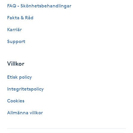
FAQ - Skönhetsbehandlingar
Gua Sha-massage
Fakta & Råd
H
Karriär
Hatha Yoga
Support
Headspa
Villkor
Healing
Etisk policy
Herrklippning
Integritetspolicy
Cookies
HIFU
Allmänna villkor
Hollywood Peel