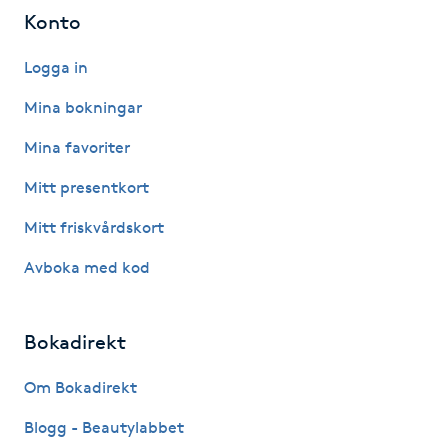
Konto
Föning
G
Logga in
Gel naglar
Mina bokningar
Mina favoriter
Gelenaglar
Mitt presentkort
Gellack
Mitt friskvårdskort
Avboka med kod
Gellack med förstärkning
Gravidmassage
Bokadirekt
Gravidyoga
Om Bokadirekt
Blogg - Beautylabbet
Gruppträning