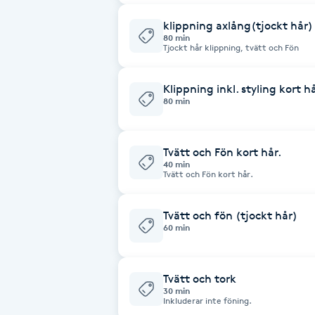
klippning axlång(tjockt hår)
Brynformning
80 min
Tjockt hår klippning, tvätt och Fön
Brynfärgning
Klippning inkl. styling kort h
80 min
Brynplockning
Bröllopsuppsättning
Tvätt och Fön kort hår.
40 min
C
Tvätt och Fön kort hår.
Celluliter
Tvätt och fön (tjockt hår)
60 min
Coachning
Tvätt och tork
Color correction
30 min
Inkluderar inte föning.