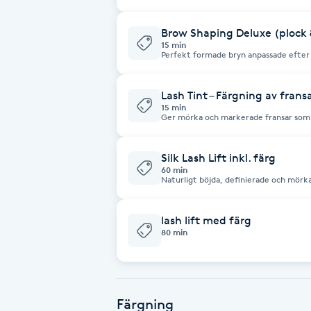
Eyeliner-tatuering
veckor rekommenderas för bästa resul
F
Brow Shaping Deluxe (plock 
15 min
Perfekt formade bryn anpassade efter 
Face framing
Lash Tint – Färgning av frans
Faceliftmassage
15 min
Ger mörka och markerade fransar som
Fet hårbotten
Silk Lash Lift inkl. färg
60 min
Fettreducering
Naturligt böjda, definierade och mörka
Fibromassage
lash lift med färg
80 min
Fillers
Fotmassage
Färgning