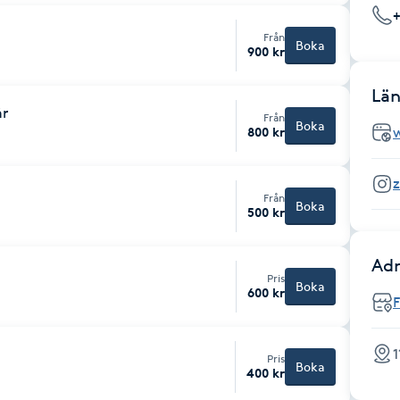
Från
Boka
900 kr
Län
år
Från
Boka
800 kr
Från
Boka
500 kr
Adr
Pris
Boka
600 kr
1
Pris
Boka
400 kr