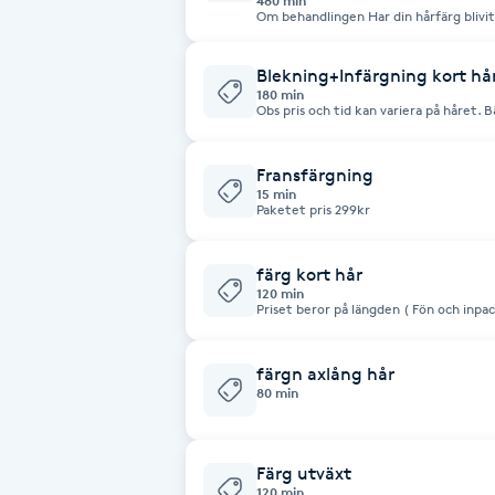
480 min
toner. Ljusare eller mörkare färg på et
Om behandlingen Har din hårfärg blivit
eller ojämn hårfärg. Återställa ett nat
Fransk manikyr
eller grön efter en tidigare färgning e
avancerad behandling där vi analyserar
individuell plan för att uppnå önskat 
Blekning+Infärgning kort hår
möjligt. I vissa fall kan flera behandli
Fransrengöring
kvalitet. � Bebas Hair & Beauty +1 Beh
180 min
Korrigera misslyckad färgning. Ta bort 
Obs pris och tid kan variera på håret. 
toner. Ljusare eller mörkare färg på et
konsultation och viktigt är vi kan göra
eller ojämn hårfärg. Återställa ett nat
Frekvensterapi
Fransfärgning
15 min
Paketet pris 299kr
Friskvård
färg kort hår
Friskvårdsmassage
120 min
Priset beror på längden ( Fön och inpackning ingår). Boka en tid eller kom
förbi för en gratis konsultation. Får ax
Frisör
färgn axlång hår
80 min
Funktionsanalys
Färgning
Färg utväxt
120 min