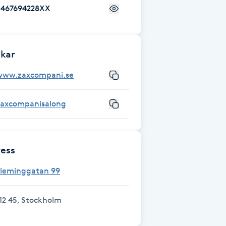
+467694228XX
kar
www.zaxcompani.se
zaxcompanisalong
ess
Fleminggatan 99
12 45, Stockholm