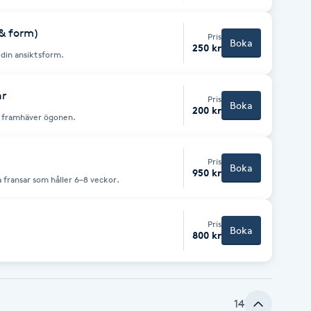
tat.
& form)
Pris
Boka
250 kr
din ansiktsform.
ar
Pris
Boka
200 kr
 framhäver ögonen.
Pris
Boka
950 kr
 fransar som håller 6–8 veckor.
Pris
Boka
800 kr
14