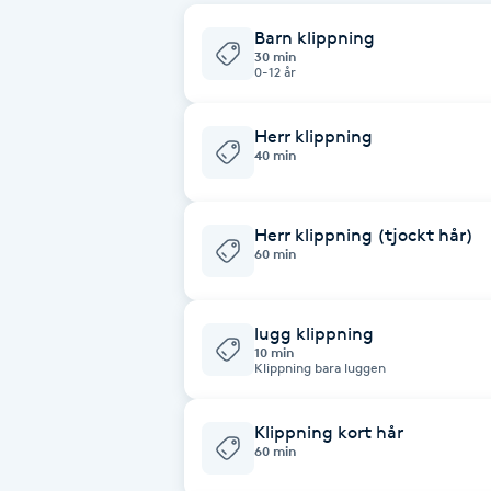
Barn klippning
Babylights
30 min
0-12 år
Balayage
Herr klippning
40 min
Bambumassage
Barber
Herr klippning (tjockt hår)
60 min
Barnklippning
lugg klippning
10 min
BIAB
Klippning bara luggen
Blowout
Klippning kort hår
60 min
Bottenfärg