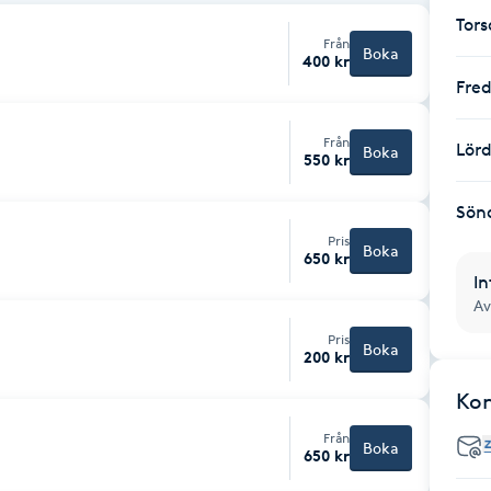
Tor
Från
Boka
400 kr
Fre
Från
Lör
Boka
550 kr
Sön
Pris
Boka
650 kr
In
Av
Pris
Boka
200 kr
Ko
Från
Boka
650 kr