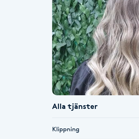
Alternativmedicin
Andningsmassage
Ansiktslyft utan kirurgi
Aromamassage
Ashtanga Yoga
Ayurveda
Alla tjänster
Ayurvedisk Massage
Ansiktsbehandling djuprengörande
Klippning
B