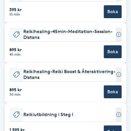
395 kr
Brynformning
Boka
15 min
Brynfärgning
Reikihealing-45min-Meditation-Session-
Distans
Brynplockning
895 kr
Boka
45 min
Bröllopsuppsättning
C
Reikihealing-Reiki Boost & Återaktivering-
Distans
Celluliter
895 kr
Boka
30 min
Coachning
Reikiutbildning i Steg I
Color correction
1 595 kr