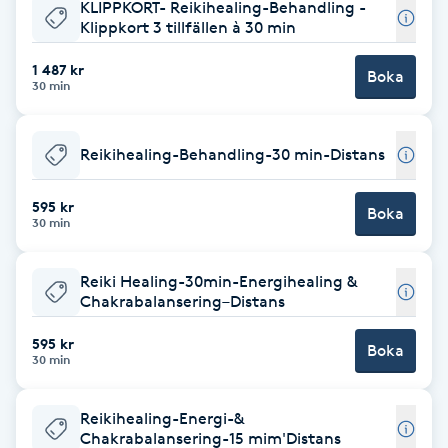
KLIPPKORT- Reikihealing-Behandling -
Klippkort 3 tillfällen à 30 min
Babylights
1 487 kr
Boka
30 min
Balayage
Bambumassage
Reikihealing-Behandling-30 min-Distans
Barber
595 kr
Boka
30 min
Barnklippning
Reiki Healing-30min-Energihealing &
Chakrabalansering–Distans
BIAB
595 kr
Boka
30 min
Blowout
Reikihealing-Energi-&
Bottenfärg
Chakrabalansering-15 mim'Distans