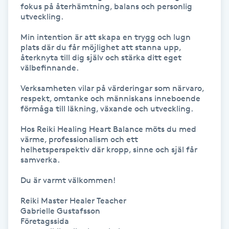
fokus på återhämtning, balans och personlig 
utveckling.

Gua Sha-massage
Min intention är att skapa en trygg och lugn 
H
plats där du får möjlighet att stanna upp, 
återknyta till dig själv och stärka ditt eget 
Hatha Yoga
välbefinnande.

Verksamheten vilar på värderingar som närvaro, 
Headspa
respekt, omtanke och människans inneboende 
förmåga till läkning, växande och utveckling.

Healing
Hos Reiki Healing Heart Balance möts du med 
värme, professionalism och ett 
Herrklippning
helhetsperspektiv där kropp, sinne och själ får 
samverka.

HIFU
Du är varmt välkommen!

Reiki Master Healer Teacher

Hollywood Peel
Gabrielle Gustafsson

Företagssida
