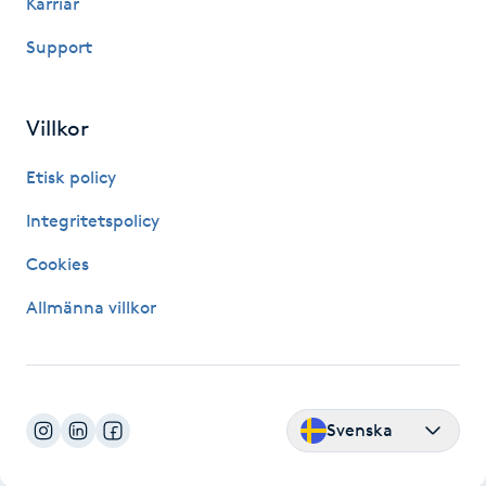
Karriär
IPL hårborttagning
Support
IR-massage
Villkor
J
Etisk policy
Japansk massage
Integritetspolicy
K
Cookies
K18
Allmänna villkor
Katun fransar
Kemisk peeling
Svenska
Keratinbehandling