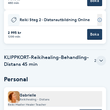
Boka
Cryoterapi
480 min
D
Reiki Steg 2 – Distansutbildning Online
Damklippning
2 995 kr
Boka
Dermapen
1200 min
Diamantslipning
E
KLIPPKORT-Reikihealing-Behandling-
2
Distans 45 min
Enzympeeling
Personal
Extensions
Gabrielle
Extensions borttagning
Reikihealing - Distans
Reiki Master Healer Teacher
Eyeliner-tatuering