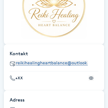
Fotsvamp
Fotvård
Fransar
Fransborttagning
Kontakt
Fransfärgning
Fransförlängning
+XX
Fransförlängning Megavolym
Adress
Fransförlängning Volym