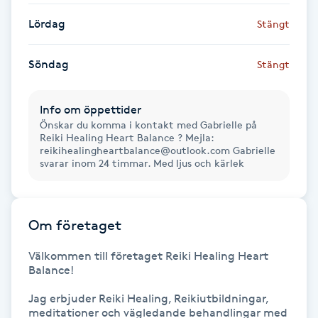
Föning
Lördag
Stängt
G
Söndag
Stängt
Gel naglar
Info om öppettider
Gelenaglar
Önskar du komma i kontakt med Gabrielle på
Reiki Healing Heart Balance ? Mejla:
Gellack
reikihealingheartbalance@outlook.com Gabrielle
svarar inom 24 timmar. Med ljus och kärlek
Gellack med förstärkning
Om företaget
Gravidmassage
Välkommen till företaget Reiki Healing Heart 
Gravidyoga
Balance!

Jag erbjuder Reiki Healing, Reikiutbildningar, 
Gruppträning
meditationer och vägledande behandlingar med 