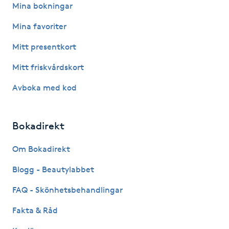
Mina bokningar
Hårborttagning
Mina favoriter
Hårbottenbehandling
Mitt presentkort
Hårförlängning
Mitt friskvårdskort
Avboka med kod
Hårvård
Hälsa
Bokadirekt
Om Bokadirekt
Hälsprickor
I
Blogg - Beautylabbet
FAQ - Skönhetsbehandlingar
Idrottsmassage
Fakta & Råd
IPL