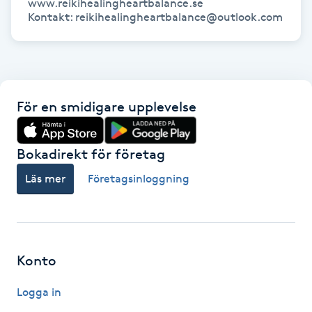
www.reikihealingheartbalance.se

Hot Stone Massage
Kontakt: reikihealingheartbalance@outlook.com
Hot yoga
Hudföryngring
För en smidigare upplevelse
Huduppstramning
Bokadirekt för företag
Hudvård
Läs mer
Företagsinloggning
Hyaluronsyra
Hyperhidros
Konto
Hypnos
Logga in