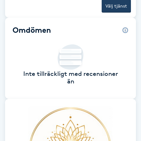
Välj tjänst
F
Face framing
Omdömen
Faceliftmassage
Fet hårbotten
Inte tillräckligt med recensioner
Fettreducering
än
Fibromassage
Fillers
Fotmassage