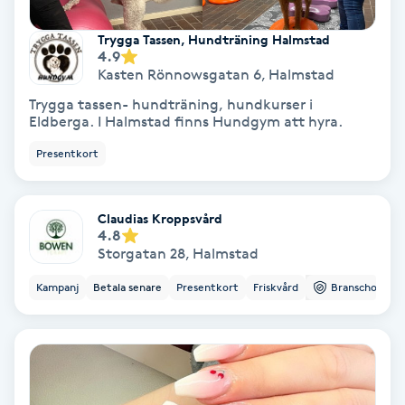
Koppningsmassage
Trygga Tassen, Hundträning Halmstad
4.9
Kasten Rönnowsgatan 6
,
Halmstad
Kosmetisk tatuering
Trygga tassen- hundträning, hundkurser i
Eldberga. I Halmstad finns Hundgym att hyra.
Kostrådgivning
Presentkort
Kroppsinpackning
Claudias Kroppsvård
Kroppspeeling
4.8
Storgatan 28
,
Halmstad
Käkledsbehandling
Kampanj
Betala senare
Presentkort
Friskvård
Branschorg.
Kärlbehandling
L