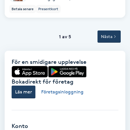
Betala senare
Presentkort
Svettbehandling
T
Tuina-massage
1 av 5
Nästa
Taktil massage
För en smidigare upplevelse
Tandblekning
Bokadirekt för företag
Tandläkare
Läs mer
Företagsinloggning
Tatuering
Tatueringsborttagning
Konto