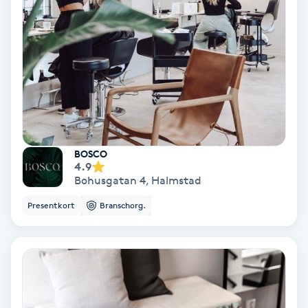
Osteopati
P
Paraffinbehandling
Pedikyr
Pensionärklippning
BOSCO
4.9
Bohusgatan 4
,
Halmstad
Permanent
Presentkort
Branschorg.
Permanent hårborttagning
Permanent ögonbrynsmakeup
Personal shopper