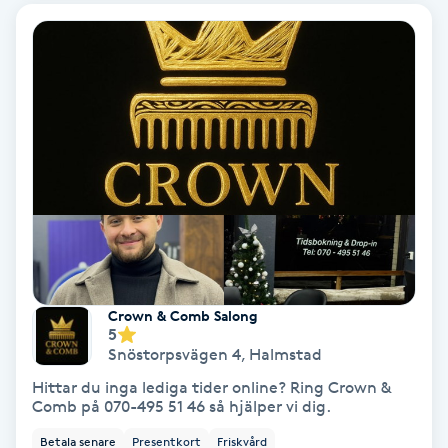
Color correction
Cryoterapi
D
Damklippning
Dermapen
Diamantslipning
E
Crown & Comb Salong
5
Enzympeeling
Snöstorpsvägen 4
,
Halmstad
Hittar du inga lediga tider online? Ring Crown &
Extensions
Comb på 070-495 51 46 så hjälper vi dig.
Betala senare
Presentkort
Friskvård