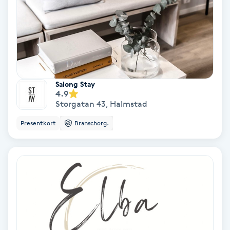
Personlig tränare
Picolaser
Piercing
Salong Stay
4.9
Storgatan 43
,
Halmstad
Pigmentbehandling
Presentkort
Branschorg.
Pigmentfläckar
Plastikkirurgi
Powder brows
Power Yoga