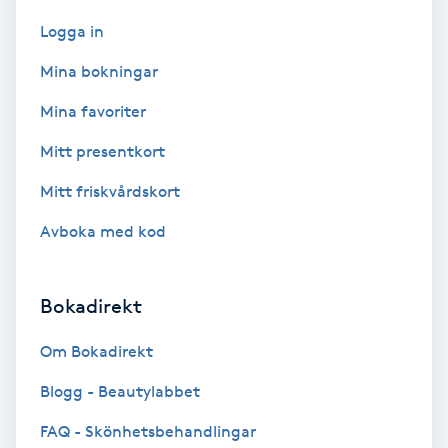
Terapi
Logga in
Thaimassage
Mina bokningar
Mina favoriter
Toning
Mitt presentkort
Torr hårbotten
Mitt friskvårdskort
Torrborstning
Avboka med kod
Triggerpunktsmassage
Bokadirekt
Trådning
Om Bokadirekt
Blogg - Beautylabbet
Träning
FAQ - Skönhetsbehandlingar