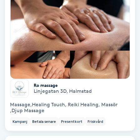
Medium
Megavolymfransar
Melasma
Mesoterapi
MicroPen
Ro massage
Linjegatan 3D
,
Halmstad
Microshading
Massage,Healing Touch, Reiki Healing, Massör
,Djup Massage
Mixfransar
Kampanj
Betala senare
Presentkort
Friskvård
N
Nagelförlängning