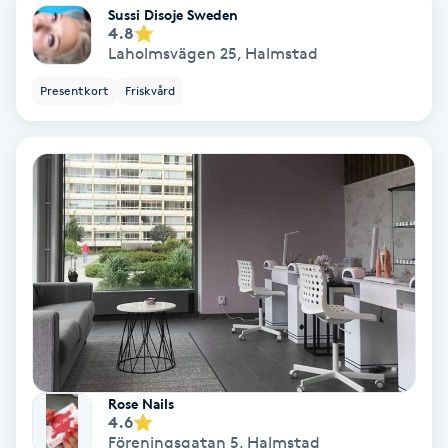
Sussi Disoje Sweden
4.8
Spa
Laholmsvägen 25
,
Halmstad
Spa manikyr & pedikyr
Presentkort
Friskvård
Spa-manikyr
Spa-pedikyr
Spraytan
Stylist
Sugaring
Rose Nails
4.6
Svensk massage
Föreningsgatan 5
,
Halmstad