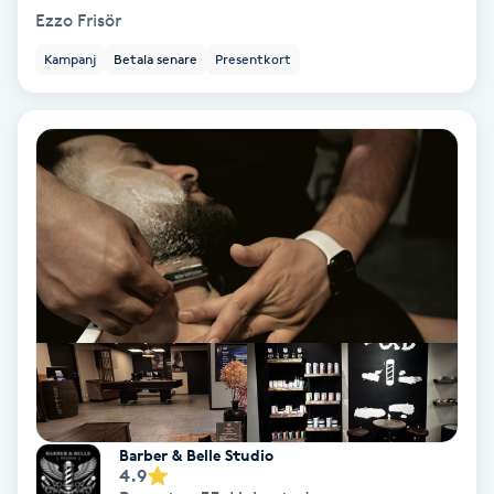
Ezzo Frisör
Gruppträning
Kampanj
Betala senare
Presentkort
Gua Sha-massage
H
Hatha Yoga
Headspa
Healing
Herrklippning
HIFU
Barber & Belle Studio
4.9