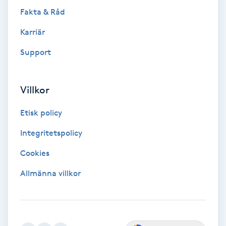
Tvätt & Fön
Fakta & Råd
V
Karriär
Vaccination
Support
Vampyrbehandling
Villkor
Vaxning
Etisk policy
Vaxning brasiliansk
Integritetspolicy
Cookies
Veterinär
Allmänna villkor
Vibrationsmassage
Vinyasa Yoga