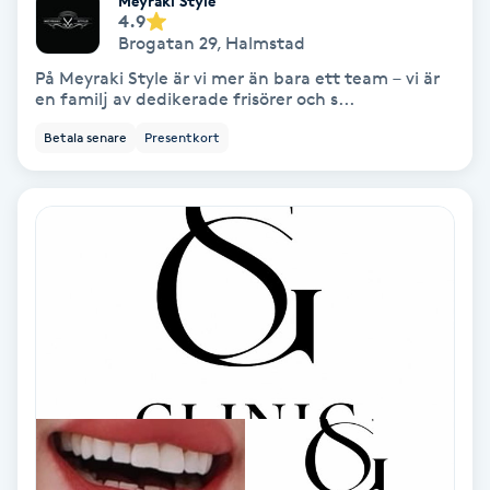
Meyraki Style
4.9
Hypnos
Brogatan 29
,
Halmstad
På Meyraki Style är vi mer än bara ett team – vi är
Hårborttagning
en familj av dedikerade frisörer och s...
Betala senare
Presentkort
Hårbottenbehandling
Hårförlängning
Hårvård
Hälsa
Hälsprickor
I
Idrottsmassage