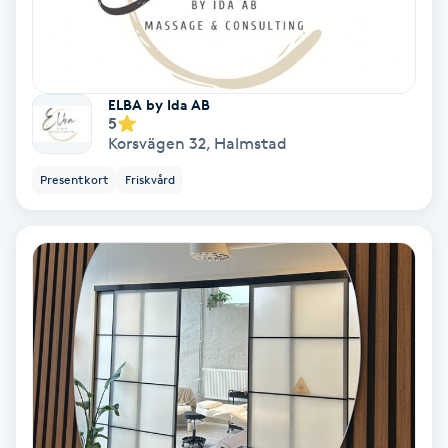
PRP (Platelet Rich Plasma)
PRX-T33
ELBA by Ida AB
5
Korsvägen 32
,
Halmstad
Psoriasis
Presentkort
Friskvård
PT
R
Radiofrekvens
Rakning
Reflexologi