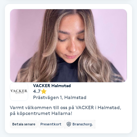
Bottenfärg
Brynformning
Brynfärgning
Brynplockning
Bröllopsuppsättning
VACKER Halmstad
4.7
C
Prästvägen 1
,
Halmstad
Celluliter
Varmt välkommen till oss på VACKER i Halmstad,
på köpcentrumet Hallarna!
Coachning
Betala senare
Presentkort
Branschorg.