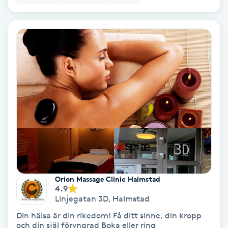
Extensions borttagning
Eyeliner-tatuering
F
Face framing
Faceliftmassage
Fet hårbotten
Fettreducering
Orion Massage Clinic Halmstad
Fibromassage
4.9
Linjegatan 3D
,
Halmstad
Fillers
Din hälsa är din rikedom! Få ditt sinne, din kropp
och din själ föryngrad Boka eller ring