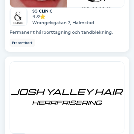
SG CLINIC
IPL
4.9
Wrangelsgatan 7
,
Halmstad
IPL hårborttagning
Permanent hårborttagning och tandblekning.
Presentkort
IR-massage
J
Japansk massage
K
K18
Katun fransar
Kemisk peeling