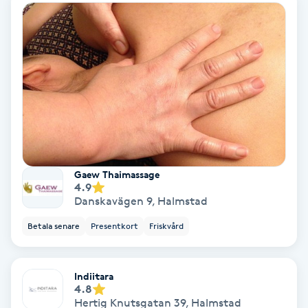
Nagelförlängning akryl
Nagelförlängning gelé
Nagelförlängning glasfiber
Nagelförlängning silke
Gaew Thaimassage
4.9
Nagelförstärkning
Danskavägen 9
,
Halmstad
Betala senare
Presentkort
Friskvård
Nagelklippning
Nagelsvamp
Indiitara
4.8
Hertig Knutsgatan 39
,
Halmstad
Nageltrång