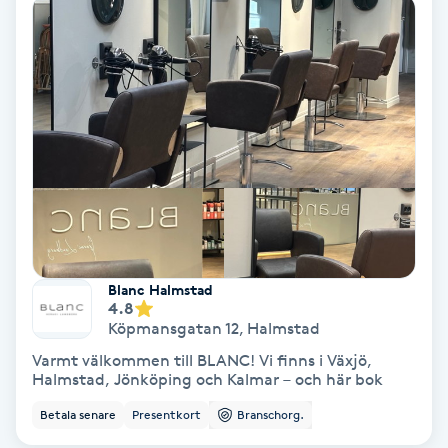
Ansiktsbehandling djuprengörande
B
Babylights
Balayage
Bambumassage
Barber
Blanc Halmstad
4.8
Barnklippning
Köpmansgatan 12
,
Halmstad
Varmt välkommen till BLANC! Vi finns i Växjö,
BIAB
Halmstad, Jönköping och Kalmar – och här bok
Betala senare
Presentkort
Branschorg.
Blowout