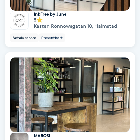
Regndroppsmassage
InkFree by June
5
Reiki
Kasten Rönnowsgatan 10
,
Halmstad
Betala senare
Presentkort
Reikihealing
Reiki massage
Restorative Yoga
Rosacea
Rosenmetoden
Ryggmassage
MAROSI
S