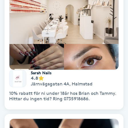
Lymfmassage
Läpptatuering
M
Makeup
Manikyr & Pedikyr
Massage
Sarah Nails
4.8
Järnvägsgatan 4A
,
Halmstad
Medial vägledning
10% rabatt för ni under 18år hos Brian och Tammy.
Hittar du ingen tid? Ring 0735918686.
Medicinsk massage
Meditation