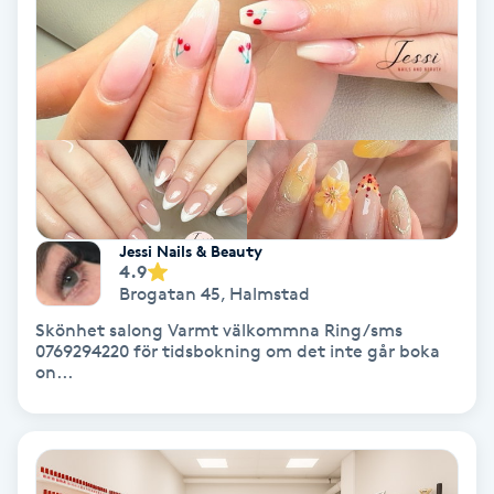
Laserbehandling
Lashlift Keratin
LED-ljusterapi
Liktornar
LPG
Jessi Nails & Beauty
4.9
Brogatan 45
,
Halmstad
LPG-behandling
Skönhet salong Varmt välkommna Ring/sms
0769294220 för tidsbokning om det inte går boka
on...
LPG-massage
Luggklippning