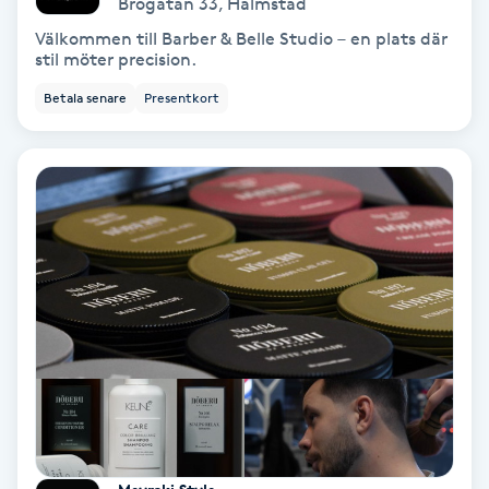
Brogatan 33
,
Halmstad
Hollywood Peel
Välkommen till Barber & Belle Studio – en plats där
stil möter precision.
Hot Stone Massage
Betala senare
Presentkort
Hot yoga
Hudföryngring
Huduppstramning
Hudvård
Hyaluronsyra
Hyperhidros