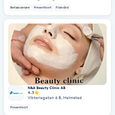
Betala senare
Presentkort
Friskvård
Nagelvård
Naglar borttagning
Naglar reparation
Naprapati
Navelpiercing
NBE-massage
N&A Beauty Clinic AB
4.3
Viktoriagatan 6 B
,
Halmstad
Ny frisyr
Presentkort
O