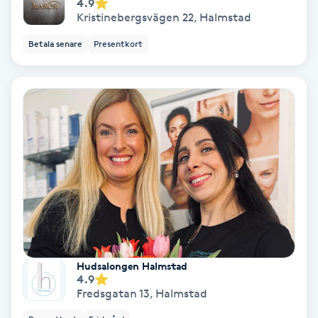
4.9
Kristinebergsvägen 22
,
Halmstad
Samtalsterapi
Betala senare
Presentkort
Senioryoga
Shiatsu
Singelfransar
Sjukgymnastik
Skalpmassage
Skinbooster
Hudsalongen Halmstad
4.9
Fredsgatan 13
,
Halmstad
Sklerosering