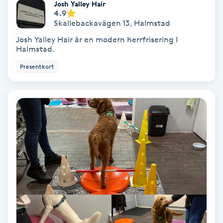
Josh Yalley Hair
4.9
Keratinbehandling
Skallebackavägen 13
,
Halmstad
Josh Yalley Hair är en modern herrfrisering I
Kinesiologi
Halmstad.
Presentkort
Kinesisk medicin
Kiropraktik
Klangmassage
Klippning
Klippning & Slingor
Klippning ungdom