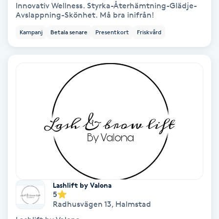
Innovativ Wellness. Styrka-Återhämtning-Glädje-
Fransförlängning Volym
Avslappning-Skönhet. Må bra inifrån!
Kampanj
Betala senare
Presentkort
Friskvård
Fransk manikyr
Fransrengöring
Frekvensterapi
Friskvård
Friskvårdsmassage
Frisör
Lashlift by Valona
5
Radhusvägen 13
,
Halmstad
Funktionsanalys