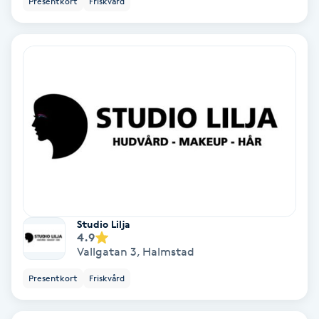
Presentkort
Friskvård
Skoinlägg
Skägg
Skäggfärgning
Skäggklippning
Skäggtrimmning
Skönhet
Studio Lilja
4.9
Vallgatan 3
,
Halmstad
Slingor
Presentkort
Friskvård
Sockring