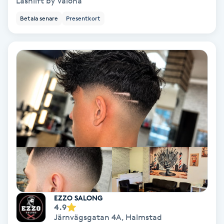
Lashlift by Valona
Färgning
Betala senare
Presentkort
Föning
G
Gel naglar
Gelenaglar
Gellack
Gellack med förstärkning
Gravidmassage
EZZO SALONG
4.9
Järnvägsgatan 4A
,
Halmstad
Gravidyoga