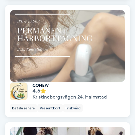
Olaplex
Olaplexbehandling
Ombre
Ombre brows
Ombre naglar
CONEW
Optiker
4.6
Kristinebergsvägen 24
,
Halmstad
Ortobionomi
Betala senare
Presentkort
Friskvård
Ortopedi