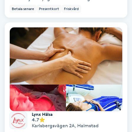
Fotmassage
Betala senare
Presentkort
Friskvård
Fotsvamp
Fotvård
Fransar
Fransborttagning
Fransfärgning
Fransförlängning
Lynx Hälsa
4.7
Fransförlängning Megavolym
Karlsbergsvägen 2A
,
Halmstad