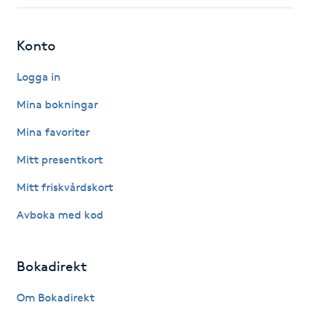
Hot Stone Massage
Konto
Hot yoga
Logga in
Hudföryngring
Mina bokningar
Huduppstramning
Mina favoriter
Mitt presentkort
Hudvård
Mitt friskvårdskort
Hyaluronsyra
Avboka med kod
Hyperhidros
Bokadirekt
Hypnos
Om Bokadirekt