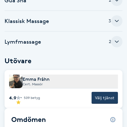
Gua Sha
2
Brynformning
Klassisk Massage
3
Brynfärgning
Lymfmassage
2
Brynplockning
Bröllopsuppsättning
Utövare
C
Emma Fråhn
Celluliter
Cert. Massör
Coachning
4.9
Välj tjänst
509
betyg
Color correction
Omdömen