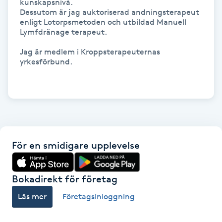
kunskapsnivå.

Dessutom är jag auktoriserad andningsterapeut 
Gua Sha-massage
enligt Lotorpsmetoden och utbildad Manuell 
Lymfdränage terapeut.  

H
Jag är medlem i Kroppsterapeuternas 
Hatha Yoga
yrkesförbund.

Headspa
Healing
För en smidigare upplevelse
Herrklippning
HIFU
Bokadirekt för företag
Läs mer
Företagsinloggning
Hollywood Peel