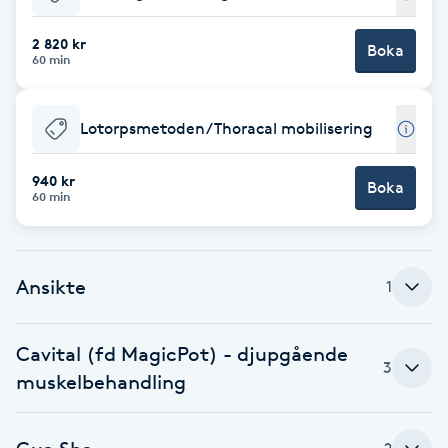
Babylights
2 820 kr
Boka
60 min
Balayage
Lotorpsmetoden/Thoracal mobilisering
Bambumassage
940 kr
Boka
60 min
Barber
Barnklippning
Ansikte
1
BIAB
Cavital (fd MagicPot) - djupgående
3
Blowout
muskelbehandling
Bottenfärg