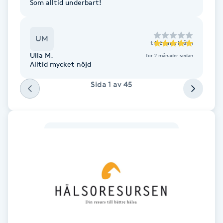
Som alltid underbart!
F
Face framing
UM
till
Emma Fråhn
Ulla M.
för 2 månader sedan
Alltid mycket nöjd
Faceliftmassage
Sida
1
av
45
Fet hårbotten
Fettreducering
Fibromassage
Fillers
Fotmassage