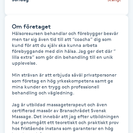
Föning
G
Om företaget
Gel naglar
Hälsoresursen behandlar och förebygger besvär 
men tar sig även tid till att ”coacha” dig som 
kund för att du själv ska kunna arbeta 
Gelenaglar
förebyggande med din hälsa. Jag ger det där ” 
lilla extra” som gör din behandling till en unik 
Gellack
upplevelse.

Min strävan är att erbjuda såväl privatpersoner 
Gellack med förstärkning
som företag en hög yrkeskompetens samt ge 
mina kunder en trygg och professionell 
behandling och vägledning.

Gravidmassage
Jag är utbildad massageterapeut och även 
certifierad massör av Branschrådet Svensk 
Gravidyoga
Massage. Det innebär att jag efter utbildningen 
har genomgått ett teoretiskt och praktiskt prov 
hos fristående instans som garanterar en hög 
Gruppträning