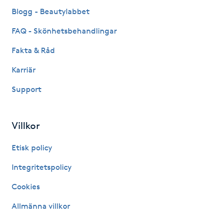
Hårborttagning
Blogg - Beautylabbet
FAQ - Skönhetsbehandlingar
Hårbottenbehandling
Fakta & Råd
Hårförlängning
Karriär
Hårvård
Support
Hälsa
Villkor
Hälsprickor
Etisk policy
I
Integritetspolicy
Idrottsmassage
Cookies
Allmänna villkor
IPL