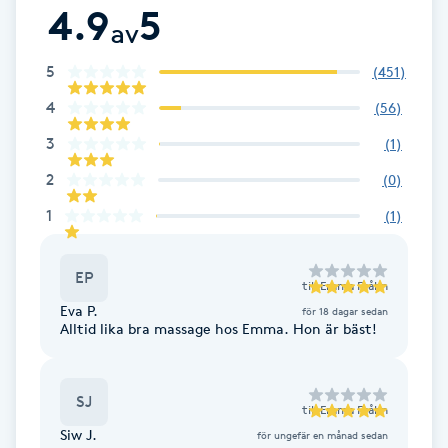
Cryoterapi
4.9
5
av
D
5
(
451
)
Damklippning
4
(
56
)
Dermapen
3
(
1
)
2
(
0
)
Diamantslipning
1
(
1
)
E
Enzympeeling
EP
till
Emma Fråhn
Eva P.
för 18 dagar sedan
Alltid lika bra massage hos Emma. Hon är bäst!
Extensions
Extensions borttagning
SJ
till
Emma Fråhn
Siw J.
för ungefär en månad sedan
Eyeliner-tatuering