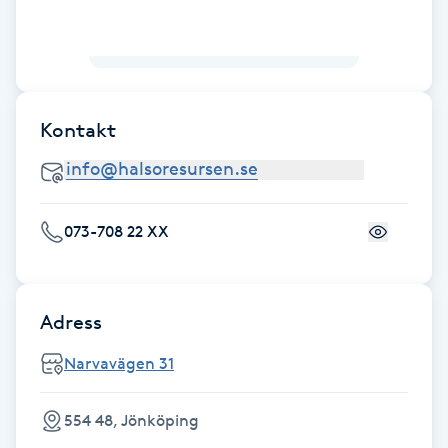
Fotsvamp
Fotvård
Kontakt
Fransar
Fransborttagning
073-708 22 XX
Fransfärgning
Fransförlängning
Adress
Fransförlängning Megavolym
Narvavägen 31
Fransförlängning Volym
554 48, Jönköping