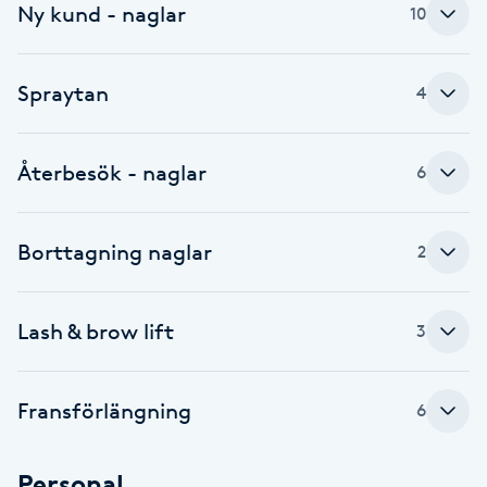
Ny kund - naglar
10
Babylights
Spraytan
4
Balayage
Bambumassage
Återbesök - naglar
6
Barber
Borttagning naglar
2
Barnklippning
Lash & brow lift
3
BIAB
Blowout
Fransförlängning
6
Bottenfärg
Personal