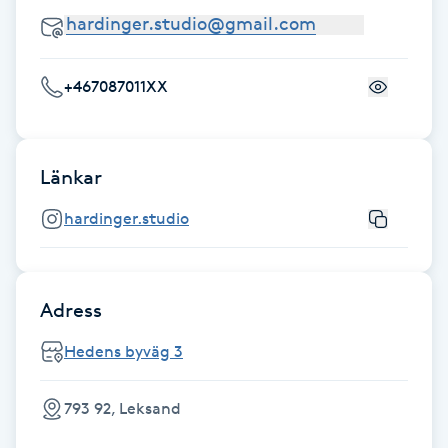
Fotsvamp
Fotvård
+467087011XX
Fransar
Länkar
Fransborttagning
hardinger.studio
Fransfärgning
Fransförlängning
Adress
Hedens byväg 3
Fransförlängning Megavolym
793 92, Leksand
Fransförlängning Volym