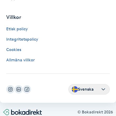
Hårborttagning
Villkor
Hårbottenbehandling
Etisk policy
Hårförlängning
Integritetspolicy
Hårvård
Cookies
Allmäna villkor
Hälsa
Hälsprickor
I
Svenska
Idrottsmassage
IPL
© Bokadirekt
2026