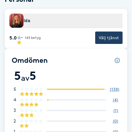
Brynformning
Ida
Brynfärgning
5.0
Välj tjänst
143
betyg
Brynplockning
Omdömen
Bröllopsuppsättning
C
5
5
av
Celluliter
5
(
138
)
4
(
4
)
Coachning
3
(
1
)
Color correction
2
(
0
)
1
(
0
)