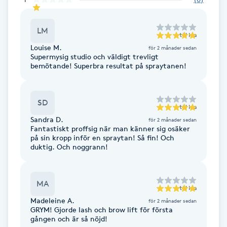
Cryoterapi
D
LM
till
Ida
Damklippning
Louise M.
för 2 månader sedan
Supermysig studio och väldigt trevligt
bemötande! Superbra resultat på spraytanen!
Dermapen
Diamantslipning
SD
till
Ida
E
Sandra D.
för 2 månader sedan
Fantastiskt proffsig när man känner sig osäker
på sin kropp inför en spraytan! Så fin! Och
Enzympeeling
duktig. Och noggrann!
Extensions
MA
till
Ida
Extensions borttagning
Madeleine A.
för 2 månader sedan
GRYM! Gjorde lash och brow lift för första
gången och är så nöjd!
Eyeliner-tatuering