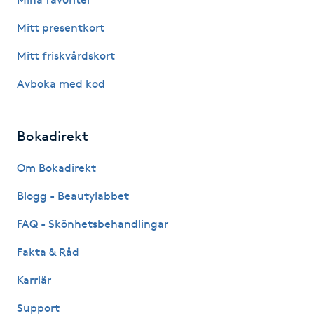
Hot Stone Massage
Mitt presentkort
Hot yoga
Mitt friskvårdskort
Avboka med kod
Hudföryngring
Huduppstramning
Bokadirekt
Hudvård
Om Bokadirekt
Blogg - Beautylabbet
Hyaluronsyra
FAQ - Skönhetsbehandlingar
Hyperhidros
Fakta & Råd
Karriär
Hypnos
Support