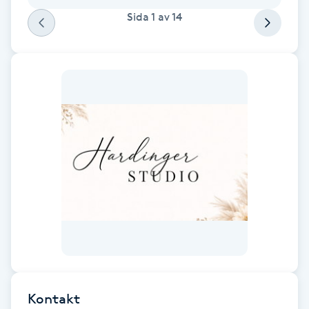
Sida
1
av
14
F
Face framing
Faceliftmassage
Fet hårbotten
Fettreducering
Fibromassage
Fillers
Fotmassage
Kontakt