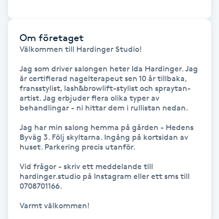
Föning
G
Om företaget
Gel naglar
Välkommen till Hardinger Studio! 

Jag som driver salongen heter Ida Hardinger. Jag 
Gelenaglar
är certifierad nagelterapeut sen 10 år tillbaka, 
fransstylist, lash&browlift-stylist och spraytan-
artist. Jag erbjuder flera olika typer av 
Gellack
behandlingar - ni hittar dem i rullistan nedan. 

Jag har min salong hemma på gården - Hedens 
Gellack med förstärkning
Byväg 3. Följ skyltarna. Ingång på kortsidan av 
huset. Parkering precis utanför.

Gravidmassage
Vid frågor - skriv ett meddelande till 
hardinger.studio på Instagram eller ett sms till 
Gravidyoga
0708701166.

Varmt välkommen!
Gruppträning