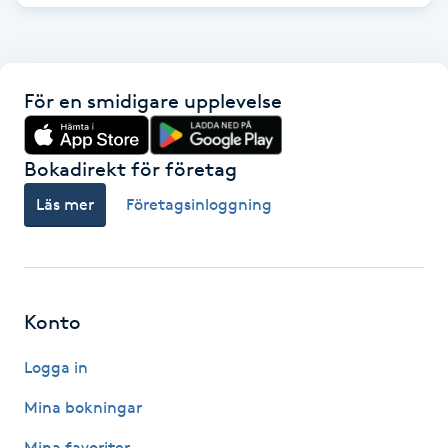
Gua Sha-massage
H
För en smidigare upplevelse
Hatha Yoga
Bokadirekt för företag
Headspa
Läs mer
Företagsinloggning
Healing
Herrklippning
Konto
HIFU
Logga in
Hollywood Peel
Mina bokningar
Mina favoriter