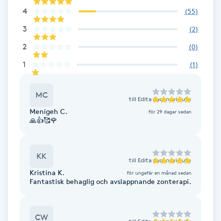
4
(
55
)
F
3
(
2
)
Face framing
2
(
0
)
1
(
1
)
Faceliftmassage
Fet hårbotten
MC
till
Edita Juchneviciute
Menigeh C.
för 29 dagar sedan
Fettreducering
🙏👍🥰🌹
Fibromassage
KK
till
Edita Juchneviciute
Kristina K.
för ungefär en månad sedan
Fillers
Fantastisk behaglig och avslappnande zonterapi.
Fotmassage
CW