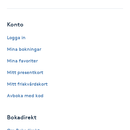
IPL hårborttagning
Konto
IR-massage
J
Logga in
Mina bokningar
Japansk massage
K
Mina favoriter
Mitt presentkort
K18
Mitt friskvårdskort
Katun fransar
Avboka med kod
Kemisk peeling
Bokadirekt
Keratinbehandling