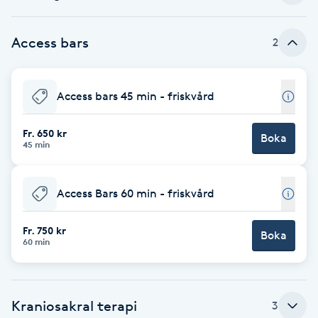
Babylights
Access bars
2
Balayage
Access bars 45 min - friskvård
Bambumassage
Fr. 650 kr
Boka
Barber
45 min
Barnklippning
Access Bars 60 min - friskvård
BIAB
Fr. 750 kr
Boka
60 min
Blowout
Bottenfärg
Kraniosakral terapi
3