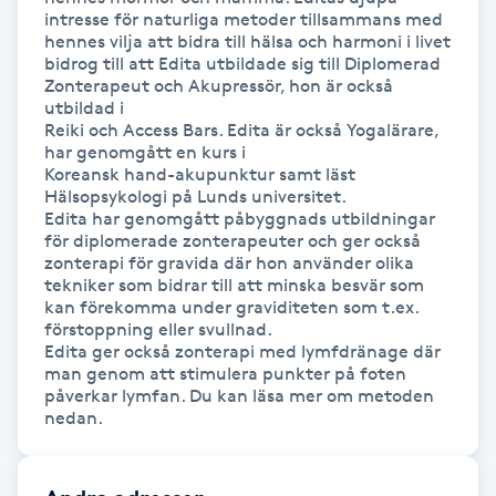
Hot Stone Massage
intresse för naturliga metoder tillsammans med 
hennes vilja att bidra till hälsa och harmoni i livet 
bidrog till att Edita utbildade sig till Diplomerad 
Hot yoga
Zonterapeut och Akupressör, hon är också 
utbildad i

Reiki och Access Bars. Edita är också Yogalärare, 
Hudföryngring
har genomgått en kurs i

Koreansk hand-akupunktur samt läst 
Hälsopsykologi på Lunds universitet.

Huduppstramning
Edita har genomgått påbyggnads utbildningar 
för diplomerade zonterapeuter och ger också

Hudvård
zonterapi för gravida där hon använder olika 
tekniker som bidrar till att minska besvär som 
kan förekomma under graviditeten som t.ex. 
Hyaluronsyra
förstoppning eller svullnad.

Edita ger också zonterapi med lymfdränage där 
man genom att stimulera punkter på foten 
Hyperhidros
påverkar lymfan. Du kan läsa mer om metoden 
nedan.
Hypnos