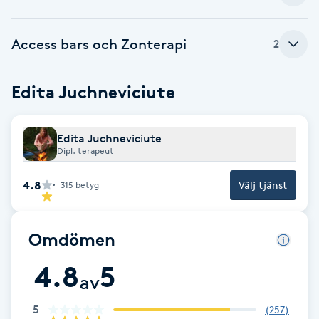
Cryoterapi
D
Access bars och Zonterapi
2
Damklippning
Edita Juchneviciute
Dermapen
Edita Juchneviciute
Diamantslipning
Dipl. terapeut
E
4.8
Välj tjänst
315
betyg
Enzympeeling
Omdömen
Extensions
4.8
5
Extensions borttagning
av
5
(
257
)
Eyeliner-tatuering