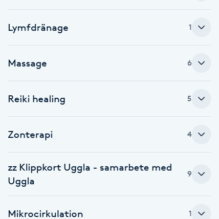
Brynformning
Lymfdränage
1
Brynfärgning
Massage
6
Brynplockning
Reiki healing
5
Bröllopsuppsättning
C
Zonterapi
4
Celluliter
zz Klippkort Uggla - samarbete med
Coachning
9
Uggla
Color correction
Mikrocirkulation
1