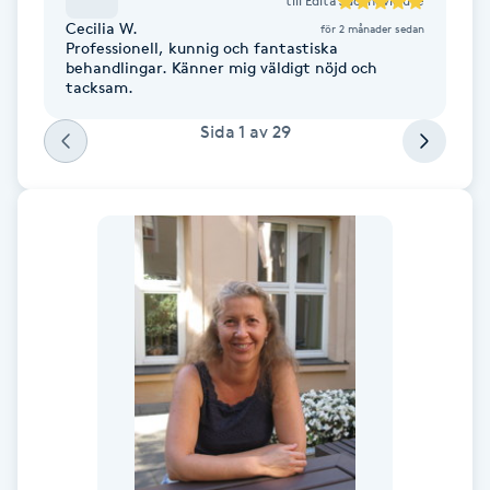
till
Edita Juchneviciute
Fotsvamp
Cecilia W.
för 2 månader sedan
Professionell, kunnig och fantastiska
behandlingar. Känner mig väldigt nöjd och
Fotvård
tacksam.
Sida
1
av
29
Fransar
Fransborttagning
Fransfärgning
Fransförlängning
Fransförlängning Megavolym
Fransförlängning Volym