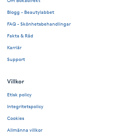
Om Bokadirekt
Kinesiologi
Blogg - Beautylabbet
FAQ - Skönhetsbehandlingar
Kinesisk medicin
Fakta & Råd
Kiropraktik
Karriär
Klangmassage
Support
Klippning
Villkor
Klippning & Slingor
Etisk policy
Integritetspolicy
Klippning ungdom
Cookies
Koppningsmassage
Allmänna villkor