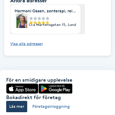
Andra adresser
Hårborttagning
Harmoni Oasen, zonterapi, reiki, access bars, lymfd
Hårbottenbehandling
Ö:a Mårtensgatan 15, Lund
Hårförlängning
Visa alla adresser
Hårvård
Hälsa
Hälsprickor
För en smidigare upplevelse
I
Idrottsmassage
Bokadirekt för företag
Läs mer
Företagsinloggning
IPL