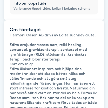
Info om öppettider
Varierande öppet tider, kollar i bokning schema.
Gua Sha-massage
H
Om företaget
Hatha Yoga
Harmoni Oasen AB drivs av Edita Juchneviciute.

Headspa
Edita erbjuder Access bars, reiki healing, 
zonterapi, gravidzonterapi,  zonterapi med 
lymfdränage (RLD), stödsamtal,kranioskral 
Healing
terapi, bach blomster terapi.

Kort om mig:¨

Edita älskar att inspirera och hjälpa sina 
Herrklippning
medmänniskor att skapa bättre hälsa och 
välbefinnande och att göra små steg i 
hälsofrämjande förändringar. Hon har även ett 
HIFU
stort intresse för kost och livsstil. Naturmedicin 
har också alltid varit en stor del av hela Editas liv. 
Hollywood Peel
Redan som liten fick hon ta del av kunskap om 
naturens läkande kraft som förvaltades av både 
hennes mormor och mamma. Editas djupa 