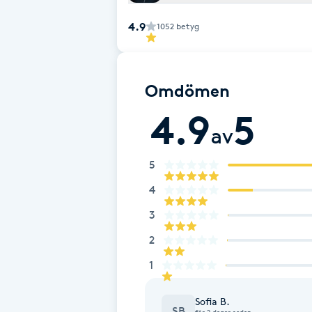
Fransk manikyr
4.9
1052
betyg
Fransrengöring
Omdömen
Frekvensterapi
4.9
5
av
Friskvård
5
Friskvårdsmassage
4
Frisör
3
2
Funktionsanalys
1
Färgning
Sofia B.
SB
för 2 dagar sedan