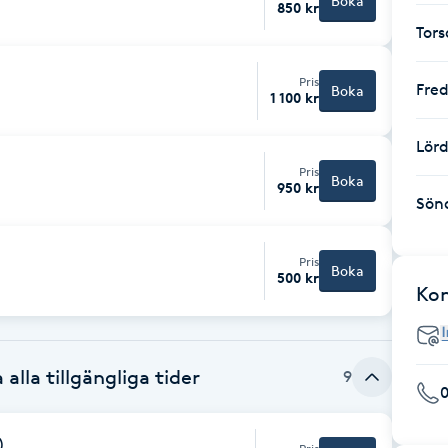
Boka
850 kr
Tor
Pris
Fre
Boka
1 100 kr
Lör
Pris
Boka
950 kr
Sön
Pris
Boka
500 kr
Ko
 alla tillgängliga tider
9
)