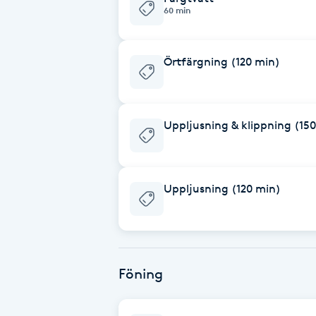
Cryoterapi
60 min
D
Örtfärgning (120 min)
Damklippning
Dermapen
Uppljusning & klippning (15
Diamantslipning
E
Uppljusning (120 min)
Enzympeeling
Extensions
Föning
Extensions borttagning