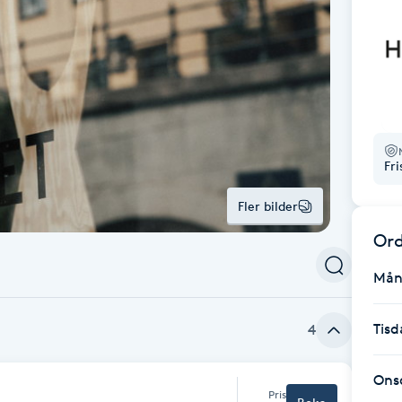
Fr
Fler bilder
Ord
Mån
Tisd
4
Ons
Pris