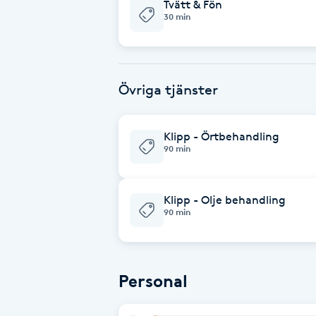
Eyeliner-tatuering
Tvätt & Fön
30 min
F
Face framing
Övriga tjänster
Faceliftmassage
Klipp - Örtbehandling
Fet hårbotten
90 min
Fettreducering
Klipp - Olje behandling
90 min
Fibromassage
Fillers
Personal
Fotmassage