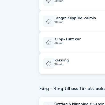
60 min
Babylights
Längre Klipp Tid -90min
90 min
Balayage
Bambumassage
Klipp- Fukt kur
60 min
Barber
Rakning
Barnklippning
30 min
BIAB
Färg - Ring till oss för att boka
Blowout
Bottenfärg
Örtfärg & klippning (150 min