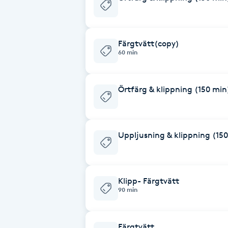
Brynformning
Färgtvätt(copy)
Brynfärgning
60 min
Brynplockning
Örtfärg & klippning (150 min
Bröllopsuppsättning
C
Uppljusning & klippning (15
Celluliter
Coachning
Klipp- Färgtvätt
90 min
Color correction
Färgtvätt