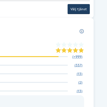
Välj tjänst
(
+999
)
(
337
)
(
13
)
(
2
)
(
13
)