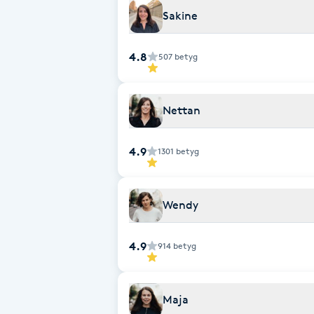
Sakine
Fotsvamp
4.8
507
betyg
Fotvård
Fransar
Nettan
Fransborttagning
4.9
1301
betyg
Fransfärgning
Wendy
Fransförlängning
4.9
914
betyg
Fransförlängning Megavolym
Fransförlängning Volym
Maja