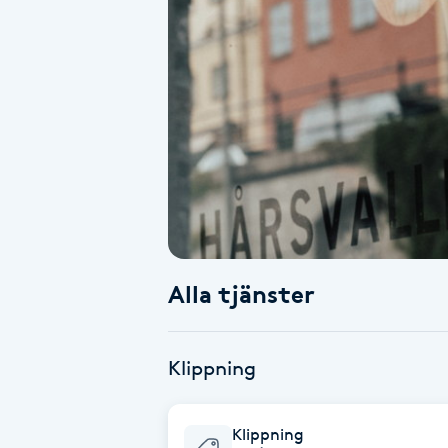
Alternativmedicin
Andningsmassage
Ansiktslyft utan kirurgi
Aromamassage
Ashtanga Yoga
Alla tjänster
Ayurveda
Ayurvedisk Massage
Klippning
Ansiktsbehandling djuprengörande
Klippning
B