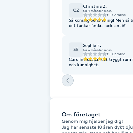
Caroline has also shared additi
Christina Z.
Fotsvamp
These sessions have helped me
CZ
för 4 månader sedan
connection with myself. I feel
till
Caroline
myself. I cannot recommend Ca
Så konstig behandling! Men så b
Fotvård
with and work through what is 
det funkar ändå. Tacksam 🌸
themselves, and be supported on their grow
🙏🏻✨
Fransar
Sophie E.
SE
för 6 månader sedan
till
Caroline
Fransborttagning
Caroline skapar ett tryggt rum 
och kunnighet.
Fransfärgning
Fransförlängning
Fransförlängning Megavolym
Om företaget
Genom mig hjälper jag dig!

Fransförlängning Volym
Jag har senaste 10 åren dykt djup