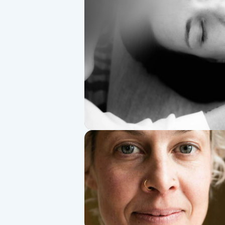
Alternativmedicin
Andningsmassage
Ansiktslyft utan kirurgi
Aromamassage
Ashtanga Yoga
Ayurveda
Ayurvedisk Massage
Ansiktsbehandling djuprengörande
B