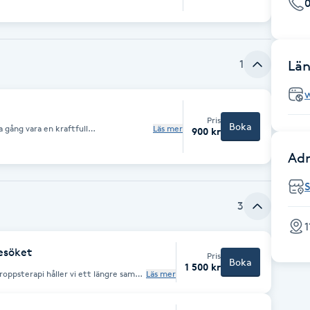
0
balansen i antingen det mentala,
er genom olika metoder där jag bland
er min röst och ljud/vibrationer eller
jupare plan komma in och åt det som vill
1
Län
Pris
Boka
 gång vara en kraftfull
Läs mer
900 kr
oppen och känslor och fyller på med ny
stress, ångest, sömnproblem, spänningar
Adr
appning, jobbar på djupet och hittar
ing. Till behandlingen kan
känner dig avslappnad och bekväm i. Du
3
1
esöket
Pris
Boka
1 500 kr
oppsterapi håller vi ett längre samtal
Läs mer
gga det du kommer med och vill ha
handling för att landa och komma
 och hållet. Här hos mig får det ta den tid det behövs.