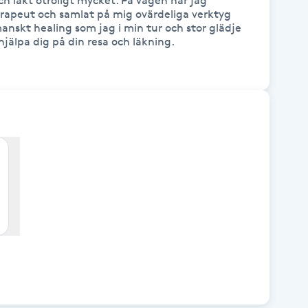
h läkt otroligt mycket. På vägen har jag 
erapeut och samlat på mig ovärdeliga verktyg 
nskt healing som jag i min tur och stor glädje 
jälpa dig på din resa och läkning.
