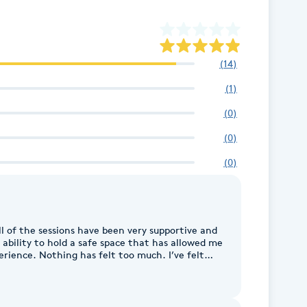
(
14
)
(
1
)
(
0
)
(
0
)
(
0
)
ll of the sessions have been very supportive and
erience. Nothing has felt too much. I’ve felt
process deep grief, anger, and fear. I’ve been
el transgenerational. The sessions have
as well as guidance and support. It has been
ne who can hold so many dimensions at once.