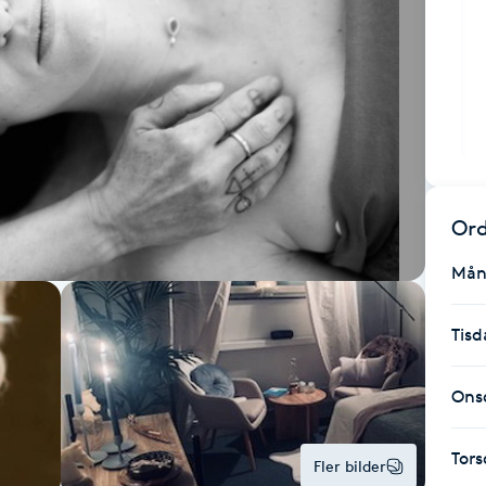
Ord
Mån
Tisd
Ons
Tor
Fler bilder