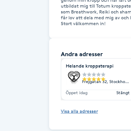
genom min kropp och har lärt oc
utbildat mig till Totum kroppst
Fransk manikyr
som Breathwork, Reiki och shama
får lov att dela med mig av och h
Stort välkommen in!
Fransrengöring
Frekvensterapi
Andra adresser
Friskvård
Helande kroppsterapi
Friskvårdsmassage
Frejgatan 32, Stockholm
Frisör
Öppet idag
Stängt
Funktionsanalys
Visa alla adresser
Färgning