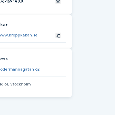
76-169 14 XX
kar
www.kroppkakan.se
ess
Södermannagatan 62
16 61, Stockholm