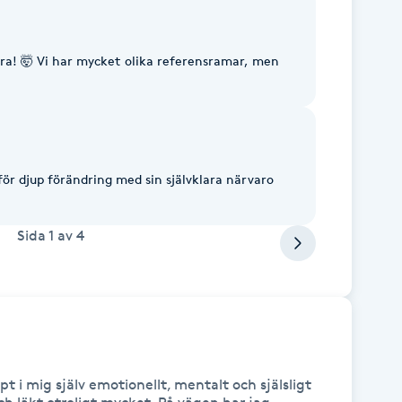
onal resources to support me between sessions.
 reconnect with my body and deepen my
 more embodied, more grounded, and more
roline enough for anyone wanting to connect
ra! 🤯 Vi har mycket olika referensramar, men
held in the body, deepen their connection with
th journey. Thank you, Caroline!
för djup förändring med sin självklara närvaro
Sida
1
av
4
t i mig själv emotionellt, mentalt och själsligt 