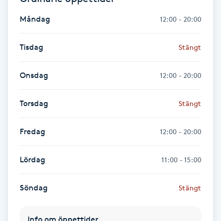
Måndag
12:00 - 20:00
Gua Sha-massage
H
Tisdag
Stängt
Hatha Yoga
Onsdag
12:00 - 20:00
Headspa
Torsdag
Stängt
Healing
Fredag
12:00 - 20:00
Herrklippning
Lördag
11:00 - 15:00
HIFU
Söndag
Stängt
Hollywood Peel
Info om öppettider