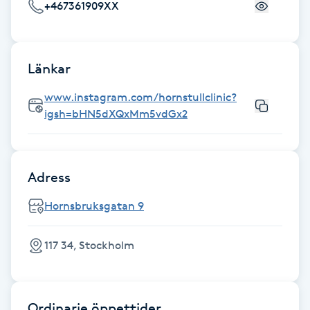
+467361909XX
Föning
G
Länkar
Gel naglar
www.instagram.com/hornstullclinic?
Gelenaglar
igsh=bHN5dXQxMm5vdGx2
Gellack
Adress
Gellack med förstärkning
Hornsbruksgatan 9
Gravidmassage
117 34, Stockholm
Gravidyoga
Gruppträning
Ordinarie öppettider