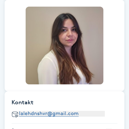
Fransk manikyr
Fransrengöring
Frekvensterapi
Friskvård
Friskvårdsmassage
Frisör
Kontakt
Funktionsanalys
Färgning