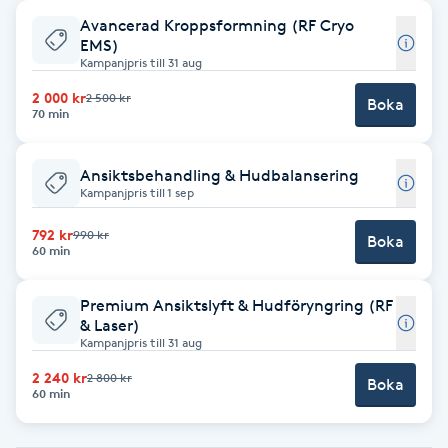
Avancerad Kroppsformning (RF Cryo
Babylights
EMS)
Kampanjpris till 31 aug
Balayage
2 000 kr
2 500 kr
Boka
70 min
Bambumassage
Ansiktsbehandling & Hudbalansering
Kampanjpris till 1 sep
Barber
792 kr
990 kr
Boka
60 min
Barnklippning
Premium Ansiktslyft & Hudföryngring (RF
BIAB
& Laser)
Kampanjpris till 31 aug
Blowout
2 240 kr
2 800 kr
Boka
60 min
Bottenfärg