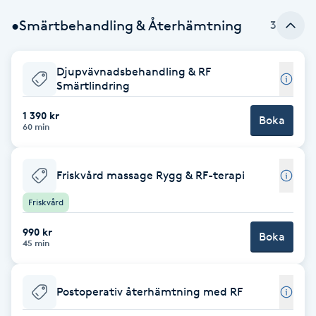
•Smärtbehandling & Återhämtning
3
Brynformning
Brynfärgning
Djupvävnadsbehandling & RF
Smärtlindring
Brynplockning
1 390 kr
Boka
60 min
Bröllopsuppsättning
C
Friskvård massage Rygg & RF-terapi
Celluliter
Friskvård
990 kr
Boka
Coachning
45 min
Color correction
Postoperativ återhämtning med RF