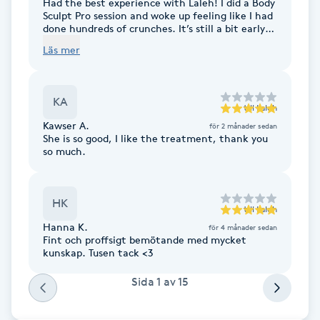
Had the best experience with Laleh! I did a Body
Fotsvamp
Sculpt Pro session and woke up feeling like I had
done hundreds of crunches. It’s still a bit early
to see the full results, but I’m satisfied and will
Läs mer
Fotvård
definitely be returning for additional sessions.
Fransar
KA
till
Laleh
Kawser A.
för 2 månader sedan
Fransborttagning
She is so good, I like the treatment, thank you
so much.
Fransfärgning
HK
till
Laleh
Fransförlängning
Hanna K.
för 4 månader sedan
Fint och proffsigt bemötande med mycket
kunskap. Tusen tack <3
Fransförlängning Megavolym
Sida
1
av
15
Fransförlängning Volym