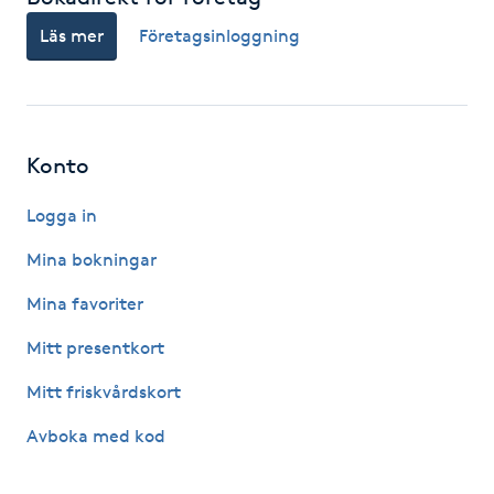
Hårborttagning
Läs mer
Företagsinloggning
Hårbottenbehandling
Hårförlängning
Konto
Hårvård
Logga in
Mina bokningar
Hälsa
Mina favoriter
Hälsprickor
Mitt presentkort
I
Mitt friskvårdskort
Idrottsmassage
Avboka med kod
IPL