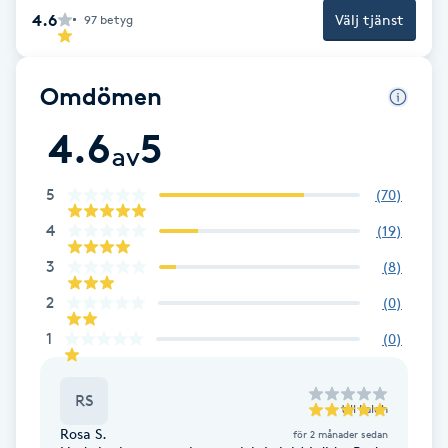
4.6
Välj tjänst
97
betyg
F
Face framing
Omdömen
Faceliftmassage
4.6
5
av
Fet hårbotten
5
(
70
)
4
(
19
)
Fettreducering
3
(
8
)
Fibromassage
2
(
0
)
1
(
0
)
Fillers
RS
till
Laleh
Fotmassage
Rosa S.
för 2 månader sedan