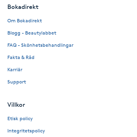
Bokadirekt
IPL hårborttagning
Om Bokadirekt
IR-massage
Blogg - Beautylabbet
J
FAQ - Skönhetsbehandlingar
Japansk massage
Fakta & Råd
K
Karriär
K18
Support
Katun fransar
Villkor
Kemisk peeling
Etisk policy
Keratinbehandling
Integritetspolicy