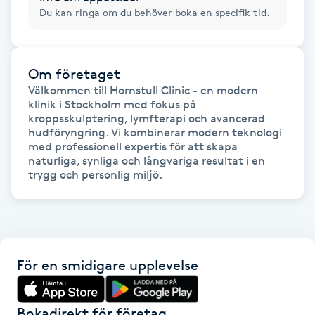
Hot Stone Massage
Du kan ringa om du behöver boka en specifik tid.
Hot yoga
Om företaget
Hudföryngring
Välkommen till Hornstull Clinic - en modern 
klinik i Stockholm med fokus på 
kroppsskulptering, lymfterapi och avancerad 
Huduppstramning
hudföryngring. Vi kombinerar modern teknologi 
med professionell expertis för att skapa 
naturliga, synliga och långvariga resultat i en 
Hudvård
trygg och personlig miljö.
Hyaluronsyra
Hyperhidros
För en smidigare upplevelse
Hypnos
Bokadirekt för företag