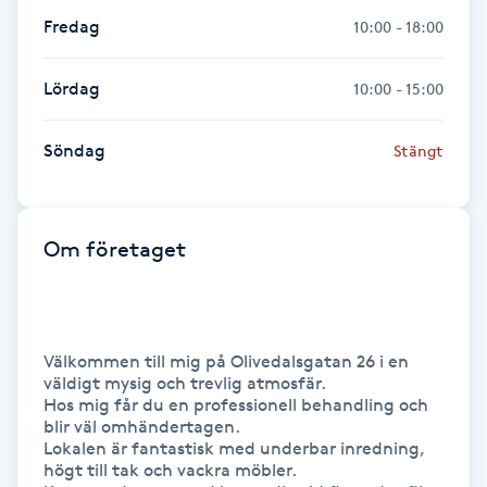
Hot Stone Massage
Fredag
10:00 - 18:00
Hot yoga
Lördag
10:00 - 15:00
Hudföryngring
Söndag
Stängt
Huduppstramning
Om företaget
Hudvård
Hyaluronsyra
Välkommen till mig på Olivedalsgatan 26 i en 
Hyperhidros
väldigt mysig och trevlig atmosfär.

Hos mig får du en professionell behandling och 
blir väl omhändertagen.

Hypnos
Lokalen är fantastisk med underbar inredning, 
högt till tak och vackra möbler.
