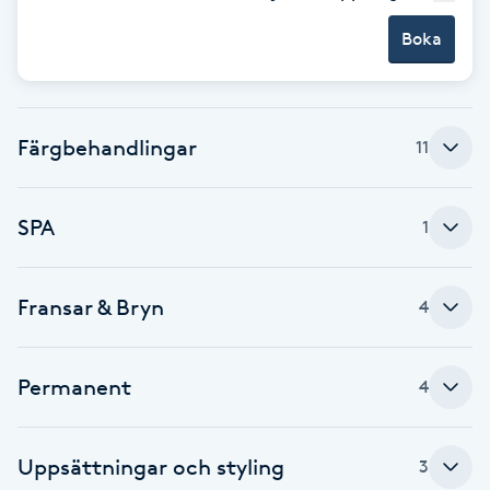
Cryoterapi
Boka
D
Damklippning
Färgbehandlingar
11
Dermapen
Diamantslipning
SPA
1
E
Enzympeeling
Fransar & Bryn
4
Extensions
Permanent
4
Extensions borttagning
Uppsättningar och styling
3
Eyeliner-tatuering