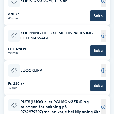
KLIPP/ UNGDOM,11-15 år
Brynformning
620 kr
Boka
45 min
Brynfärgning
KLIPPNING DELUXE MED INPACKNING
Brynplockning
OCH MASSAGE
Fr. 1 490 kr
Boka
Bröllopsuppsättning
90 min
C
LUGGKLIPP
Celluliter
Fr. 220 kr
Boka
Coachning
15 min
Color correction
PUTS(LUGG eller POLISONGER)Ring
salongen för bokning på
0762979707(mellan varje hel klippning 0kr