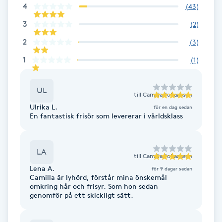
4
(
43
)
Fotsvamp
3
(
2
)
Fotvård
2
(
3
)
1
(
1
)
Fransar
UL
Fransborttagning
till
Camilla Johansson
Ulrika L.
för en dag sedan
En fantastisk frisör som levererar i världsklass
Fransfärgning
Fransförlängning
LA
till
Camilla Johansson
Lena A.
för 9 dagar sedan
Fransförlängning Megavolym
Camilla är lyhörd, förstår mina önskemål
omkring hår och frisyr. Som hon sedan
genomför på ett skickligt sätt.
Fransförlängning Volym