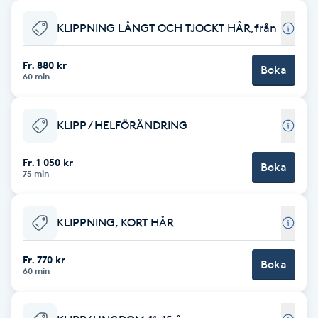
Babylights
KLIPPNING LÅNGT OCH TJOCKT HÅR,från
Balayage
Fr. 880 kr
Boka
60 min
Bambumassage
KLIPP / HELFÖRÄNDRING
Barber
Fr. 1 050 kr
Boka
75 min
Barnklippning
KLIPPNING, KORT HÅR
BIAB
Fr. 770 kr
Blowout
Boka
60 min
Bottenfärg