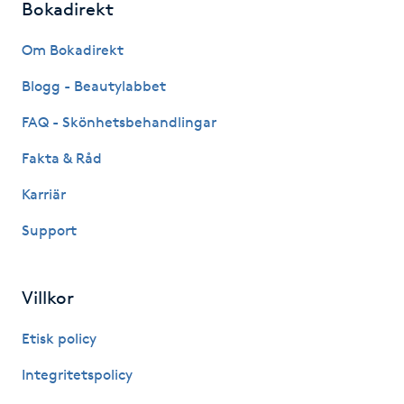
Bokadirekt
Kosmetisk tatuering
Om Bokadirekt
Kostrådgivning
Blogg - Beautylabbet
FAQ - Skönhetsbehandlingar
Kroppsinpackning
Fakta & Råd
Kroppspeeling
Karriär
Käkledsbehandling
Support
Kärlbehandling
Villkor
L
Etisk policy
Laserbehandling
Integritetspolicy
Lashlift Keratin