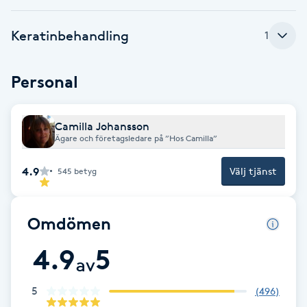
F
Keratinbehandling
1
Face framing
Personal
Faceliftmassage
Camilla Johansson
Fet hårbotten
Ägare och företagsledare på ”Hos Camilla”
Fettreducering
4.9
Välj tjänst
545
betyg
Fibromassage
Omdömen
Fillers
4.9
5
av
Fotmassage
5
(
496
)