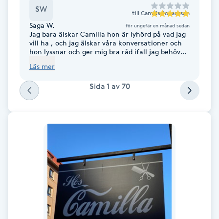
SW
Fransk manikyr
till
Camilla Johansson
Saga W.
för ungefär en månad sedan
Jag bara älskar Camilla hon är lyhörd på vad jag
Fransrengöring
vill ha , och jag älskar våra konversationer och
hon lyssnar och ger mig bra råd ifall jag behöver
en hand 🥰 och jag har alltid det så mysigt och
Frekvensterapi
Läs mer
trevligt med henne, plus att hon är en 10 av 10
💕. Kommer alltid gå till henne när det gäller
Sida
1
av
70
mitt hår💇🏼‍♀️💆🏼‍♀️
Friskvård
Friskvårdsmassage
Frisör
Funktionsanalys
Färgning