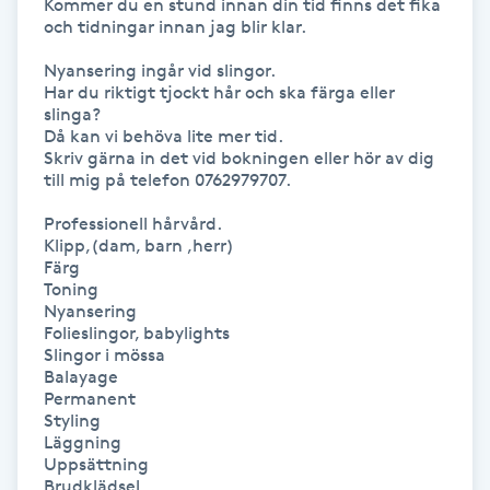
Kommer du en stund innan din tid finns det fika 
Hårborttagning
och tidningar innan jag blir klar.

Nyansering ingår vid slingor.

Hårbottenbehandling
Har du riktigt tjockt hår och ska färga eller 
slinga?

Hårförlängning
Då kan vi behöva lite mer tid.

Skriv gärna in det vid bokningen eller hör av dig 
till mig på telefon 0762979707.

Hårvård
Professionell hårvård.

Klipp,(dam, barn ,herr)

Hälsa
Färg

Toning

Nyansering

Hälsprickor
Folieslingor, babylights

I
Slingor i mössa

Balayage

Permanent

Idrottsmassage
Styling

Läggning

Uppsättning

IPL
Brudklädsel
