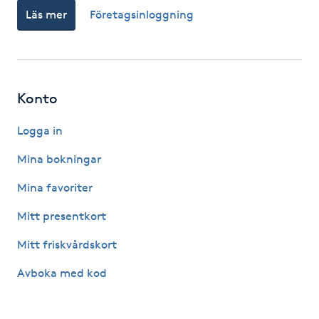
Läs mer
Företagsinloggning
Kinesiologi
Kinesisk medicin
Konto
Kiropraktik
Logga in
Klangmassage
Mina bokningar
Klippning
Mina favoriter
Mitt presentkort
Klippning & Slingor
Mitt friskvårdskort
Klippning ungdom
Avboka med kod
Koppningsmassage