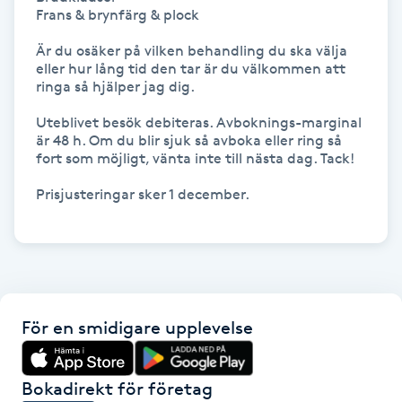
Frans & brynfärg & plock

IPL hårborttagning
Är du osäker på vilken behandling du ska välja 
eller hur lång tid den tar är du välkommen att 
IR-massage
ringa så hjälper jag dig.

J
Uteblivet besök debiteras. Avboknings-marginal 
är 48 h. Om du blir sjuk så avboka eller ring så 
Japansk massage
fort som möjligt, vänta inte till nästa dag. Tack!

K
Prisjusteringar sker 1 december. 

K18
Katun fransar
För en smidigare upplevelse
Kemisk peeling
Keratinbehandling
Bokadirekt för företag