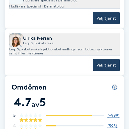
Hudläkare Specialist i Dermatologi
Hot Stone Massage
Hudläkare Specialist i Dermatologi
Välj tjänst
Hot yoga
Hudföryngring
Ulrika Iversen
Leg. Sjuksköterska
Leg. Sjuksköterska Injektionsbehandlingar som botoxinjektioner
Huduppstramning
samt fillerinjektioner.
Välj tjänst
Hudvård
Hyaluronsyra
Omdömen
4.7
5
Hyperhidros
av
5
(
+999
)
Hypnos
4
(
595
)