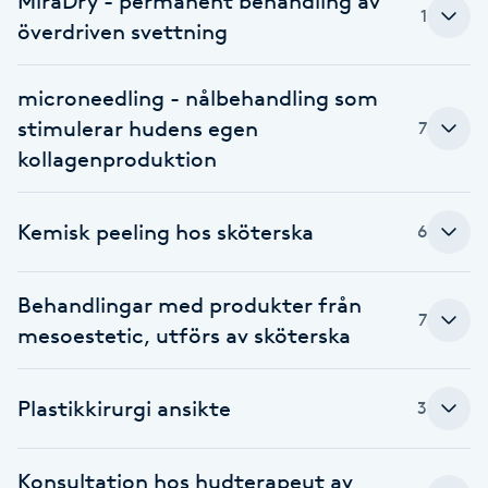
MiraDry - permanent behandling av
Cryoterapi
1
överdriven svettning
D
Damklippning
microneedling - nålbehandling som
stimulerar hudens egen
7
Dermapen
kollagenproduktion
Diamantslipning
Kemisk peeling hos sköterska
6
E
Enzympeeling
Behandlingar med produkter från
7
mesoestetic, utförs av sköterska
Extensions
Plastikkirurgi ansikte
3
Extensions borttagning
Konsultation hos hudterapeut av
Eyeliner-tatuering