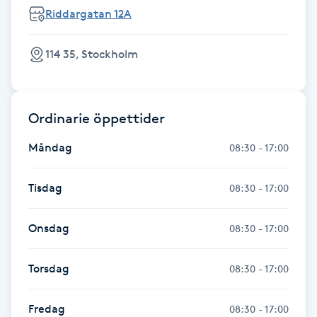
Riddargatan 12A
Kosmetisk tatuering
114 35, Stockholm
Kostrådgivning
Kroppsinpackning
Ordinarie öppettider
Kroppspeeling
Måndag
08:30 - 17:00
Käkledsbehandling
Tisdag
08:30 - 17:00
Kärlbehandling
Onsdag
08:30 - 17:00
L
Torsdag
08:30 - 17:00
Laserbehandling
Fredag
08:30 - 17:00
Lashlift Keratin