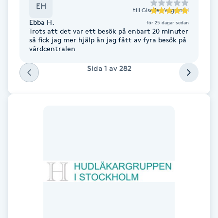
EH
till
Giselle Vergamini
IPL hårborttagning
Ebba H.
för 25 dagar sedan
Trots att det var ett besök på enbart 20 minuter
så fick jag mer hjälp än jag fått av fyra besök på
IR-massage
vårdcentralen
J
Sida
1
av
282
Japansk massage
K
K18
Katun fransar
Kemisk peeling
Keratinbehandling