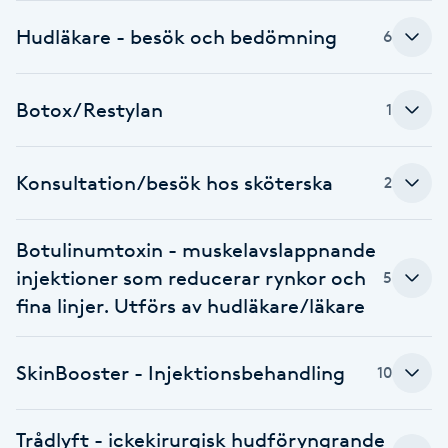
Hudläkare - besök och bedömning
Babylights
6
Balayage
Botox/Restylan
1
Bambumassage
Konsultation/besök hos sköterska
2
Barber
Botulinumtoxin - muskelavslappnande
Barnklippning
injektioner som reducerar rynkor och
5
fina linjer. Utförs av hudläkare/läkare
BIAB
SkinBooster - Injektionsbehandling
Blowout
10
Bottenfärg
Trådlyft - ickekirurgisk hudföryngrande