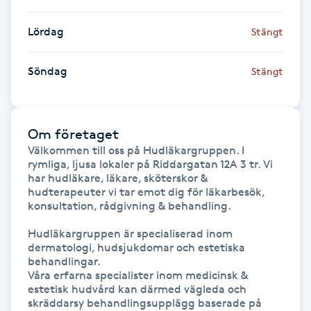
Lördag
Stängt
LED-ljusterapi
Söndag
Stängt
Liktornar
LPG
Om företaget
Välkommen till oss på Hudläkargruppen. I 
LPG-behandling
rymliga, ljusa lokaler på Riddargatan 12A 3 tr. Vi 
har hudläkare, läkare, sköterskor & 
LPG-massage
hudterapeuter vi tar emot dig för läkarbesök, 
konsultation, rådgivning & behandling.

Luggklippning
Hudläkargruppen är specialiserad inom 
dermatologi, hudsjukdomar och estetiska 
behandlingar. 

Lymfmassage
Våra erfarna specialister inom medicinsk & 
estetisk hudvård kan därmed vägleda och 
skräddarsy behandlingsupplägg baserade på 
Läpptatuering