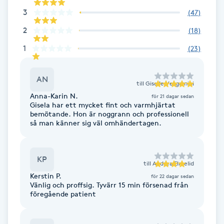
Hårborttagning
3
(
47
)
2
(
18
)
Hårbottenbehandling
1
(
23
)
Hårförlängning
AN
till
Giselle Vergamini
Hårvård
Anna-Karin N.
för 21 dagar sedan
Gisela har ett mycket fint och varmhjärtat
bemötande. Hon är noggrann och professionell
Hälsa
så man känner sig väl omhändertagen.
Hälsprickor
KP
I
till
Andrea Elmelid
Kerstin P.
för 22 dagar sedan
Vänlig och proffsig. Tyvärr 15 min försenad från
Idrottsmassage
föregående patient
IPL