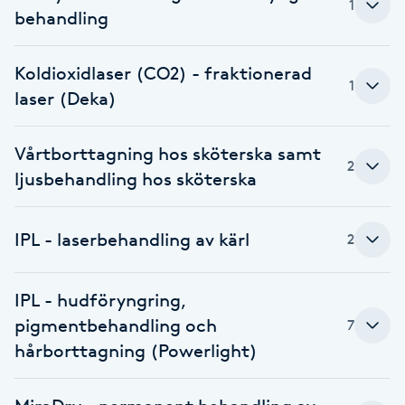
1
behandling
Brynformning
Koldioxidlaser (CO2) - fraktionerad
Brynfärgning
1
laser (Deka)
Brynplockning
Vårtborttagning hos sköterska samt
2
ljusbehandling hos sköterska
Bröllopsuppsättning
C
IPL - laserbehandling av kärl
2
Celluliter
IPL - hudföryngring,
Coachning
pigmentbehandling och
7
hårborttagning (Powerlight)
Color correction