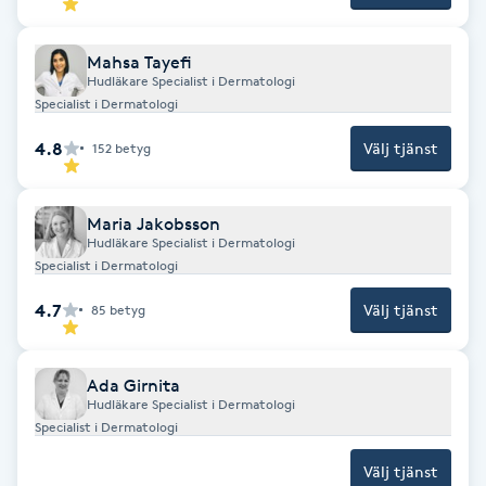
Fotsvamp
Mahsa Tayefi
Fotvård
Hudläkare Specialist i Dermatologi
Specialist i Dermatologi
Fransar
4.8
Välj tjänst
152
betyg
Fransborttagning
Maria Jakobsson
Hudläkare Specialist i Dermatologi
Fransfärgning
Specialist i Dermatologi
4.7
Välj tjänst
85
betyg
Fransförlängning
Ada Girnita
Fransförlängning Megavolym
Hudläkare Specialist i Dermatologi
Specialist i Dermatologi
Fransförlängning Volym
Välj tjänst