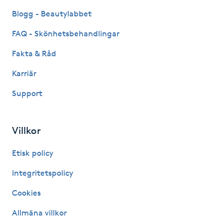
Blogg - Beautylabbet
Nagelförlängning gelé
FAQ - Skönhetsbehandlingar
Nagelförlängning glasfiber
Fakta & Råd
Karriär
Nagelförlängning silke
Support
Nagelförstärkning
Villkor
Nagelklippning
Etisk policy
Nagelsvamp
Integritetspolicy
Nageltrång
Cookies
Allmäna villkor
Nagelvård