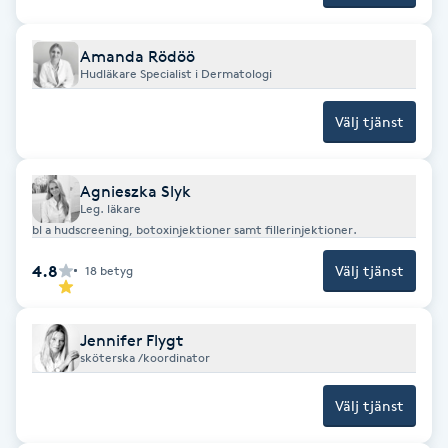
Fransk manikyr
Amanda Rödöö
Hudläkare Specialist i Dermatologi
Fransrengöring
Välj tjänst
Frekvensterapi
Friskvård
Agnieszka Slyk
Leg. läkare
bl a hudscreening, botoxinjektioner samt fillerinjektioner.
Friskvårdsmassage
4.8
Välj tjänst
18
betyg
Frisör
Jennifer Flygt
Funktionsanalys
sköterska /koordinator
Välj tjänst
Färgning