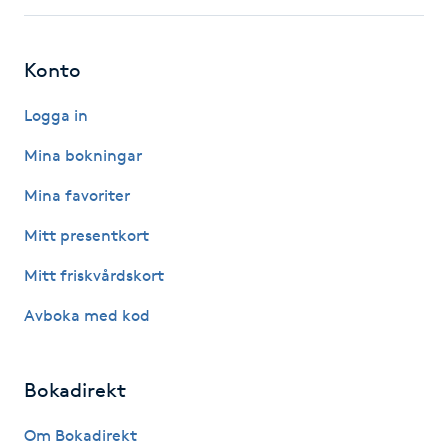
Megavolymfransar
Konto
Melasma
Logga in
Mesoterapi
Mina bokningar
MicroPen
Mina favoriter
Mitt presentkort
Microshading
Mitt friskvårdskort
Mixfransar
Avboka med kod
N
Nagelförlängning
Bokadirekt
Om Bokadirekt
Nagelförlängning akryl