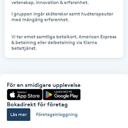
vetenskap, innovation & erfarenhet.

M
I gruppen ingår sköterskor samt hudterapeuter 
med mångårig erfarenhet.

Makeup
Vi tar emot samtliga betalkort, American Express 
Manikyr & Pedikyr
& betalning eller delbetalning via Klarna 
Massage
Medial vägledning
För en smidigare upplevelse
Medicinsk massage
Meditation
Bokadirekt för företag
Läs mer
Företagsinloggning
Medium