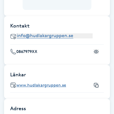
Kinesiologi
Kinesisk medicin
Kontakt
Kiropraktik
Klangmassage
0867979XX
Klippning
Länkar
Klippning & Slingor
www.hudlakargruppen.se
Klippning ungdom
Koppningsmassage
Adress