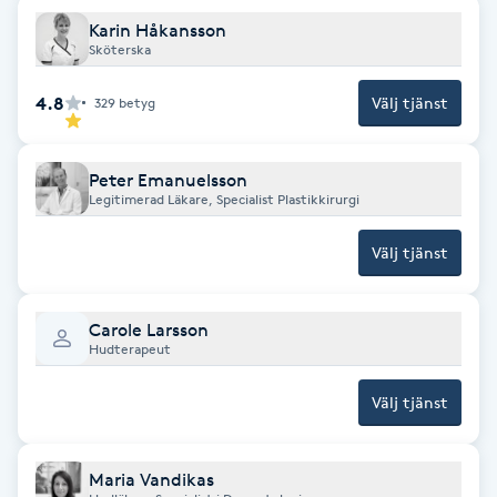
Föning
Karin Håkansson
Sköterska
G
4.8
Välj tjänst
329
betyg
Gel naglar
Gelenaglar
Peter Emanuelsson
Legitimerad Läkare, Specialist Plastikkirurgi
Gellack
Välj tjänst
Gellack med förstärkning
Carole Larsson
Hudterapeut
Gravidmassage
Välj tjänst
Gravidyoga
Maria Vandikas
Gruppträning