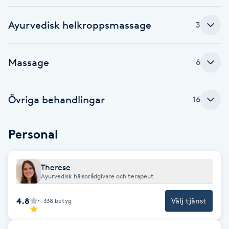
Brynformning
Ayurvedisk helkroppsmassage
3
Brynfärgning
Massage
6
Brynplockning
Övriga behandlingar
16
Bröllopsuppsättning
C
Personal
Celluliter
Therese
Coachning
Ayurvedisk hälsorådgivare och terapeut
4.8
Välj tjänst
338
betyg
Color correction