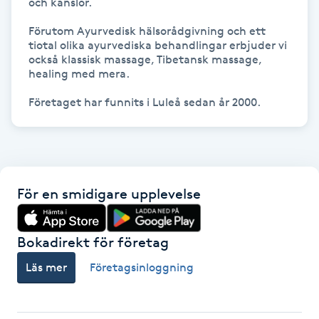
och känslor. 

Förutom Ayurvedisk hälsorådgivning och ett 
Gua Sha-massage
tiotal olika ayurvediska behandlingar erbjuder vi 
H
också klassisk massage, Tibetansk massage, 
healing med mera. 

Hatha Yoga
Företaget har funnits i Luleå sedan år 2000. 
Headspa
Healing
För en smidigare upplevelse
Herrklippning
Bokadirekt för företag
HIFU
Läs mer
Företagsinloggning
Hollywood Peel