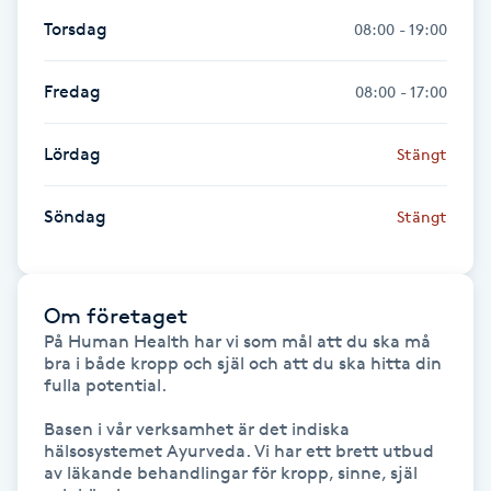
Föning
Torsdag
08:00 - 19:00
G
Fredag
08:00 - 17:00
Gel naglar
Lördag
Stängt
Gelenaglar
Söndag
Stängt
Gellack
Gellack med förstärkning
Om företaget
På Human Health har vi som mål att du ska må 
Gravidmassage
bra i både kropp och själ och att du ska hitta din 
fulla potential. 

Gravidyoga
Basen i vår verksamhet är det indiska 
hälsosystemet Ayurveda. Vi har ett brett utbud 
av läkande behandlingar för kropp, sinne, själ 
Gruppträning