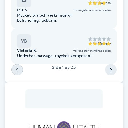
ES
till
Therese
F
Eva S.
för ungefär en månad sedan
Mycket bra och verkningsfull
behandling.Tacksam.
Face framing
Faceliftmassage
VB
till
Therese
Victoria B.
för ungefär en månad sedan
Fet hårbotten
Underbar massage, mycket kompetent.
Sida
1
av
33
Fettreducering
Fibromassage
Fillers
Fotmassage