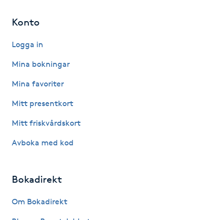
Hot Stone Massage
Konto
Hot yoga
Logga in
Hudföryngring
Mina bokningar
Mina favoriter
Huduppstramning
Mitt presentkort
Hudvård
Mitt friskvårdskort
Avboka med kod
Hyaluronsyra
Hyperhidros
Bokadirekt
Hypnos
Om Bokadirekt