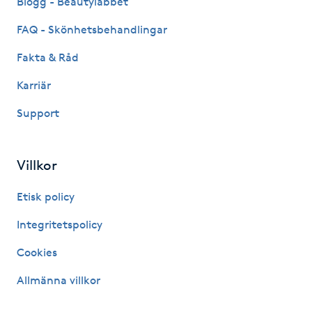
Blogg - Beautylabbet
Hårborttagning
FAQ - Skönhetsbehandlingar
Hårbottenbehandling
Fakta & Råd
Karriär
Hårförlängning
Support
Hårvård
Villkor
Hälsa
Etisk policy
Hälsprickor
Integritetspolicy
I
Cookies
Idrottsmassage
Allmänna villkor
IPL