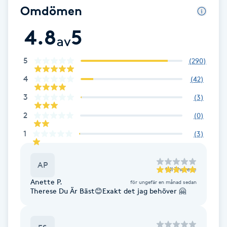
Cryoterapi
Omdömen
D
4.8
5
av
Damklippning
5
(
290
)
Dermapen
4
(
42
)
3
(
3
)
Diamantslipning
2
E
(
0
)
1
(
3
)
Enzympeeling
AP
Extensions
till
Therese
Anette P.
för ungefär en månad sedan
Therese Du Är Bäst😊Exakt det jag behöver 🤗
Extensions borttagning
Eyeliner-tatuering