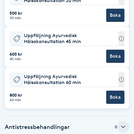
Hälsokonsultation 30 min
Babylights
500 kr
Boka
30 min
Balayage
Uppföljning Ayurvedisk
Hälsokonsultation 45 min
Bambumassage
600 kr
Boka
45 min
Barber
Uppföljning Ayurvedisk
Barnklippning
Hälsokonsultation 60 min
BIAB
800 kr
Boka
60 min
Blowout
Antistressbehandlingar
6
Bottenfärg