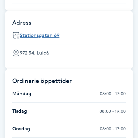
Fransk manikyr
Adress
Fransrengöring
Stationsgatan 69
Frekvensterapi
972 34, Luleå
Friskvård
Friskvårdsmassage
Ordinarie öppettider
Frisör
Måndag
08:00 - 17:00
Funktionsanalys
Tisdag
08:00 - 19:00
Färgning
Onsdag
08:00 - 17:00