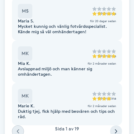
F
MS
till
Kristina
Maria S.
för 20 dagar sedan
Face framing
Mycket kunnig och vänlig fotvårdsspecialist.
Kände mig så väl omhändertagen!
Faceliftmassage
MK
Fet hårbotten
till
Kristina
Mia K.
för 2 månader sedan
Avslappnad miljö och man känner sig
Fettreducering
omhändertagen.
Fibromassage
MK
till
Kristina
Marie K.
Fillers
för 2 månader sedan
Duktig tjej, fick hjälp med besvären och tips och
råd.
Fotmassage
Sida
1
av
19