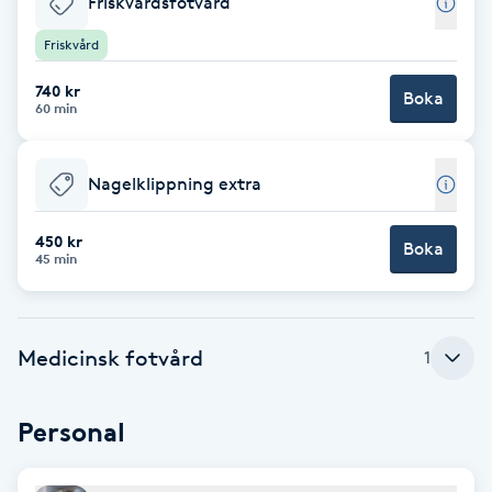
Friskvårdsfotvård
Brynformning
Friskvård
740 kr
Boka
Brynfärgning
60 min
Brynplockning
Nagelklippning extra
Bröllopsuppsättning
450 kr
Boka
C
45 min
Celluliter
Medicinsk fotvård
1
Coachning
Personal
Color correction