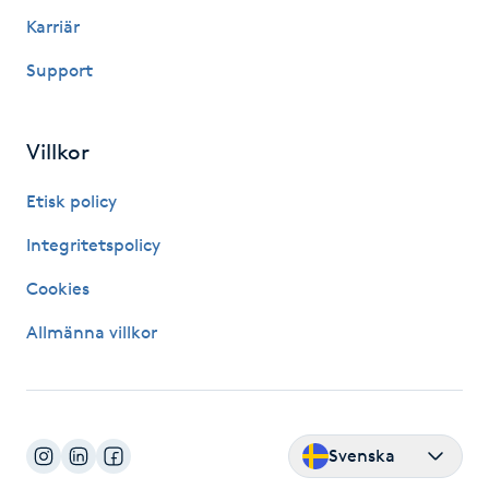
Hårborttagning
Karriär
Support
Hårbottenbehandling
Hårförlängning
Villkor
Hårvård
Etisk policy
Integritetspolicy
Hälsa
Cookies
Hälsprickor
Allmänna villkor
I
Idrottsmassage
Svenska
IPL