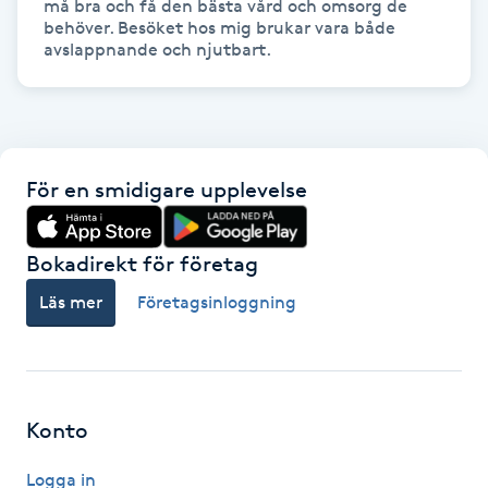
må bra och få den bästa vård och omsorg de 
behöver. Besöket hos mig brukar vara både 
Gua Sha-massage
H
Hatha Yoga
För en smidigare upplevelse
Headspa
Healing
Bokadirekt för företag
Läs mer
Företagsinloggning
Herrklippning
HIFU
Konto
Hollywood Peel
Logga in