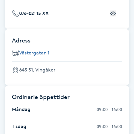
Fransk manikyr
076-021 15 XX
Fransrengöring
Frekvensterapi
Adress
Västergatan 1
Friskvård
643 31, Vingåker
Friskvårdsmassage
Frisör
Ordinarie öppettider
Funktionsanalys
Måndag
09:00 - 16:00
Färgning
Tisdag
09:00 - 16:00