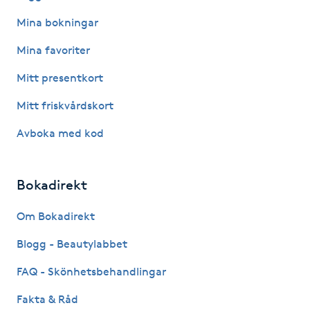
Hot Stone Massage
Mina bokningar
Hot yoga
Mina favoriter
Mitt presentkort
Hudföryngring
Mitt friskvårdskort
Huduppstramning
Avboka med kod
Hudvård
Bokadirekt
Hyaluronsyra
Om Bokadirekt
Hyperhidros
Blogg - Beautylabbet
FAQ - Skönhetsbehandlingar
Hypnos
Fakta & Råd