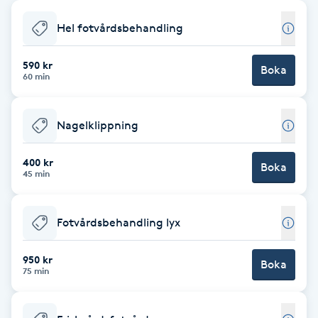
Babylights
Hel fotvårdsbehandling
Balayage
590 kr
Boka
60 min
Bambumassage
Nagelklippning
Barber
400 kr
Boka
45 min
Barnklippning
Fotvårdsbehandling lyx
BIAB
950 kr
Blowout
Boka
75 min
Bottenfärg