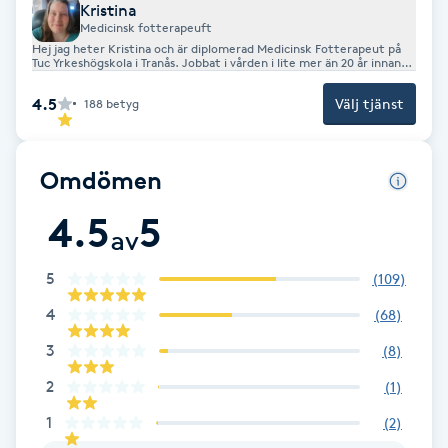
Cryoterapi
Kristina
Medicinsk fotterapeuft
D
Hej jag heter Kristina och är diplomerad Medicinsk Fotterapeut på
Tuc Yrkeshögskola i Tranås. Jobbat i vården i lite mer än 20 år innan
jag skolade om mig till Medicinsk Fotterapeut och har jobbat i snart
Damklippning
2 år nu och tog över här på Humlegårdens fotvård för lite mer än 1 år
4.5
Välj tjänst
188
betyg
sen.
Dermapen
Omdömen
Diamantslipning
4.5
5
E
av
Enzympeeling
5
(
109
)
4
(
68
)
Extensions
3
(
8
)
2
(
1
)
Extensions borttagning
1
(
2
)
Eyeliner-tatuering