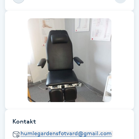
Fotsvamp
Fotvård
Fransar
Fransborttagning
Fransfärgning
Fransförlängning
Fransförlängning Megavolym
Kontakt
Fransförlängning Volym