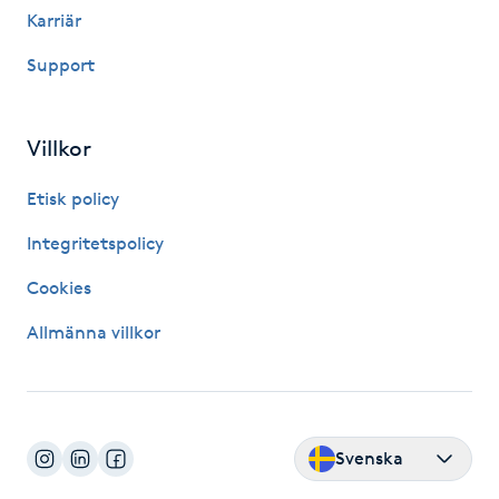
Hårborttagning
Karriär
Support
Hårbottenbehandling
Hårförlängning
Villkor
Etisk policy
Hårvård
Integritetspolicy
Hälsa
Cookies
Hälsprickor
Allmänna villkor
I
Idrottsmassage
Svenska
IPL