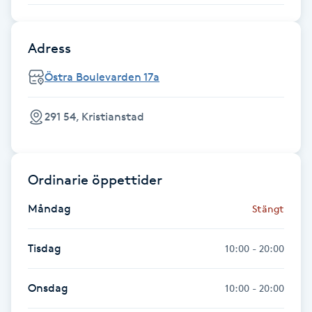
Fransk manikyr
Adress
Fransrengöring
Östra Boulevarden 17a
Frekvensterapi
291 54, Kristianstad
Friskvård
Friskvårdsmassage
Ordinarie öppettider
Måndag
Frisör
Stängt
Funktionsanalys
Tisdag
10:00 - 20:00
Färgning
Onsdag
10:00 - 20:00