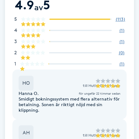
4.9
5
Cryoterapi
av
D
5
(
113
)
Damklippning
4
(
1
)
3
(
1
)
Dermapen
2
(
0
)
Diamantslipning
1
(
1
)
E
HO
Enzympeeling
till
HutlerCutz/Husse
Hanna O.
för ungefär 22 timmar sedan
Smidigt bokningssystem med flera alternativ för
Extensions
betalning. Sonen är riktigt nöjd med sin
klippning.
Extensions borttagning
AH
till
HutlerCutz/Husse
Eyeliner-tatuering