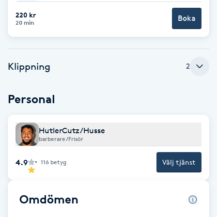
220 kr
Brynformning
Boka
20 min
Brynfärgning
Klippning
2
Brynplockning
Personal
Bröllopsuppsättning
C
HutlerCutz/Husse
Celluliter
barberare/Frisör
4.9
Välj tjänst
116
betyg
Coachning
Color correction
Omdömen