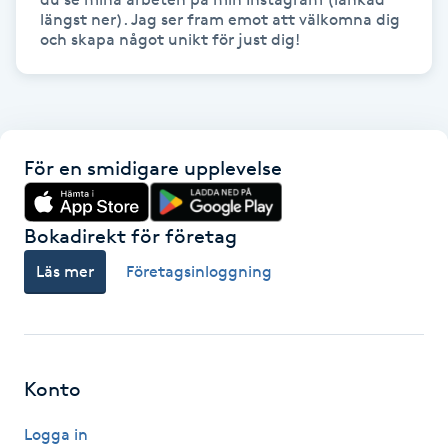
längst ner). Jag ser fram emot att välkomna dig 
och skapa något unikt för just dig! 
Gua Sha-massage
H
Hatha Yoga
För en smidigare upplevelse
Headspa
Bokadirekt för företag
Healing
Läs mer
Företagsinloggning
Herrklippning
HIFU
Konto
Hollywood Peel
Logga in