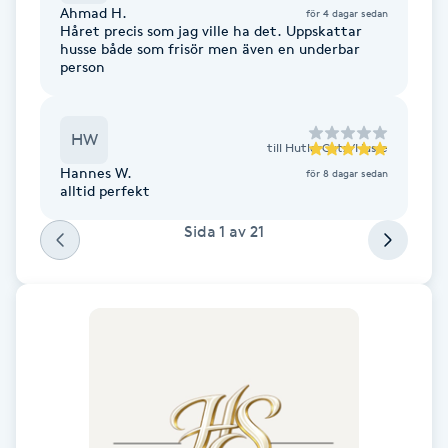
Ahmad H.
för 4 dagar sedan
F
Håret precis som jag ville ha det. Uppskattar
husse både som frisör men även en underbar
person
Face framing
Faceliftmassage
HW
till
HutlerCutz/Husse
Hannes W.
för 8 dagar sedan
Fet hårbotten
alltid perfekt
Sida
1
av
21
Fettreducering
Fibromassage
Fillers
Fotmassage