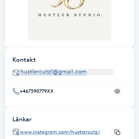
Fotsvamp
Fotvård
Fransar
Fransborttagning
Kontakt
Fransfärgning
+467390779XX
Fransförlängning
Fransförlängning Megavolym
Länkar
Fransförlängning Volym
www.instagram.com/hustlercutz/