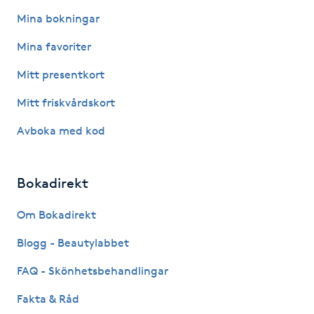
Hot Stone Massage
Mina bokningar
Mina favoriter
Hot yoga
Mitt presentkort
Hudföryngring
Mitt friskvårdskort
Huduppstramning
Avboka med kod
Hudvård
Bokadirekt
Hyaluronsyra
Om Bokadirekt
Blogg - Beautylabbet
Hyperhidros
FAQ - Skönhetsbehandlingar
Hypnos
Fakta & Råd