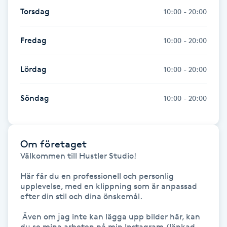
Föning
Torsdag
10:00 - 20:00
G
Fredag
10:00 - 20:00
Gel naglar
Lördag
10:00 - 20:00
Gelenaglar
Söndag
10:00 - 20:00
Gellack
Gellack med förstärkning
Om företaget
Välkommen till Hustler Studio! 

Gravidmassage
Här får du en professionell och personlig 
upplevelse, med en klippning som är anpassad 
Gravidyoga
efter din stil och dina önskemål. 

 Även om jag inte kan lägga upp bilder här, kan 
Gruppträning
du se mina arbeten på min Instagram (länkad 