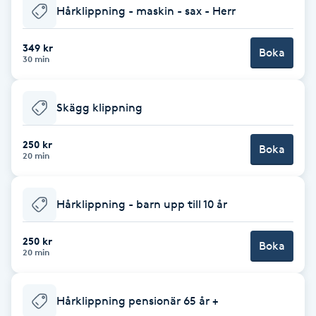
Hårklippning - maskin - sax - Herr
Babylights
349 kr
Boka
30 min
Balayage
Bambumassage
Skägg klippning
Barber
250 kr
Boka
20 min
Barnklippning
Hårklippning - barn upp till 10 år
BIAB
250 kr
Boka
20 min
Blowout
Hårklippning pensionär 65 år +
Bottenfärg