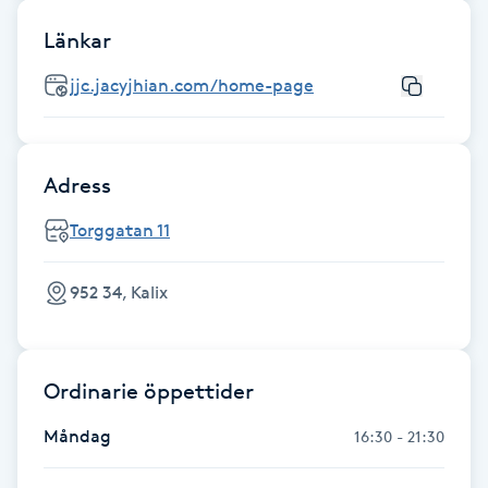
Fotsvamp
Länkar
Fotvård
jjc.jacyjhian.com/home-page
Fransar
Adress
Fransborttagning
Torggatan 11
Fransfärgning
952 34, Kalix
Fransförlängning
Fransförlängning Megavolym
Ordinarie öppettider
Måndag
16:30 - 21:30
Fransförlängning Volym