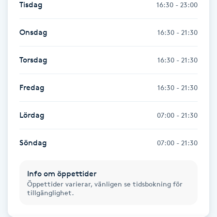
Tisdag
16:30 - 23:00
Fransk manikyr
Onsdag
16:30 - 21:30
Fransrengöring
Torsdag
16:30 - 21:30
Frekvensterapi
Fredag
16:30 - 21:30
Friskvård
Lördag
07:00 - 21:30
Friskvårdsmassage
Söndag
07:00 - 21:30
Frisör
Funktionsanalys
Info om öppettider
Öppettider varierar, vänligen se tidsbokning för
tillgänglighet.
Färgning