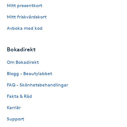
Hot Stone Massage
Mitt presentkort
Mitt friskvårdskort
Hot yoga
Avboka med kod
Hudföryngring
Bokadirekt
Huduppstramning
Om Bokadirekt
Hudvård
Blogg - Beautylabbet
Hyaluronsyra
FAQ - Skönhetsbehandlingar
Fakta & Råd
Hyperhidros
Karriär
Hypnos
Support