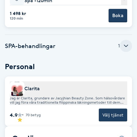
Spa -120min
Babylights
1 498 kr
Boka
120 min
Balayage
SPA-behandlingar
Bambumassage
1
Barber
Personal
Barnklippning
Clarita
BIAB
Jag är Clarita, grundare av Jacyjhian Beauty Zone. Som hälsovårdare
vill jag föra våra traditionella filippinska läkningsmetoder till dem
som behöver dem mest. Jag har själv gått igenom stress och
utbrändhet, därför har jag gjort det till min mission att hjälpa andra
Blowout
4.9
Välj tjänst
70
betyg
att läka.
Bottenfärg