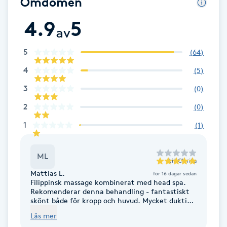
Omdömen
Brynformning
4.9
5
av
Brynfärgning
5
(
64
)
4
(
5
)
Brynplockning
3
(
0
)
Bröllopsuppsättning
2
(
0
)
C
1
(
1
)
Celluliter
ML
till
Clarita
Coachning
Mattias L.
för 16 dagar sedan
Filippinsk massage kombinerat med head spa.
Rekomenderar denna behandling - fantastiskt
Color correction
skönt både för kropp och huvud. Mycket duktig
och trevlig massös.
Läs mer