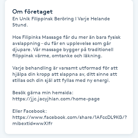
Föning
Om företaget
G
En Unik Filippinsk Beröring I Varje Helande 
Stund.

Gel naglar
Hos Filipinks Massage får du mer än bara fysisk 
avslappning – du får en upplevelse som går 
Gelenaglar
djupare. Vår massage bygger på traditionell 
filippinsk värme, omtanke och läkning. 

Gellack
Varje behandling är varsamt utformad för att 
hjälpa din kropp att slappna av, ditt sinne att 
stillas och din själ att fyllas med ny energi.

Gellack med förstärkning
Besök gärna min hemsida: 
https://jjc.jacyjhian.com/home-page

Gravidmassage
Eller Facebook: 
Gravidyoga
https://www.facebook.com/share/1AFccDL9KG/?
mibextid=wwXIfr
Gruppträning