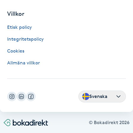
Hårborttagning
Villkor
Hårbottenbehandling
Etisk policy
Hårförlängning
Integritetspolicy
Cookies
Hårvård
Allmäna villkor
Hälsa
Hälsprickor
I
Svenska
Idrottsmassage
© Bokadirekt
2026
IPL