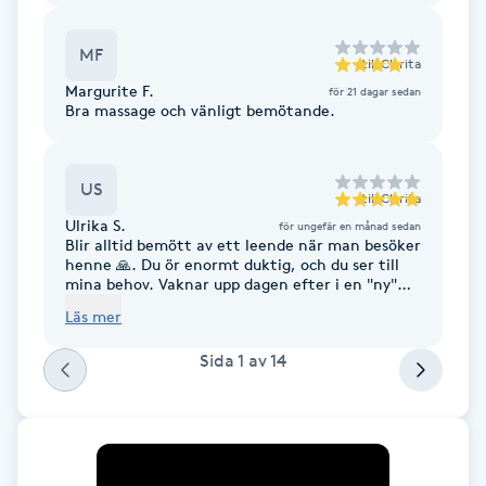
Cryoterapi
D
MF
till
Clarita
Damklippning
Margurite F.
för 21 dagar sedan
Bra massage och vänligt bemötande.
Dermapen
US
till
Clarita
Diamantslipning
Ulrika S.
för ungefär en månad sedan
Blir alltid bemött av ett leende när man besöker
E
henne 🙏. Du ör enormt duktig, och du ser till
mina behov. Vaknar upp dagen efter i en "ny"
Enzympeeling
kropp 😊 Går bara hos dig, Du är bäst ❤️
Läs mer
Extensions
Sida
1
av
14
Extensions borttagning
Eyeliner-tatuering