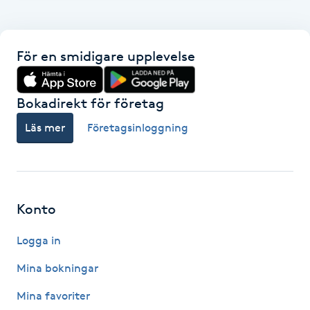
Gua Sha-massage
H
För en smidigare upplevelse
Hatha Yoga
Bokadirekt för företag
Headspa
Läs mer
Företagsinloggning
Healing
Herrklippning
Konto
Logga in
HIFU
Mina bokningar
Hollywood Peel
Mina favoriter