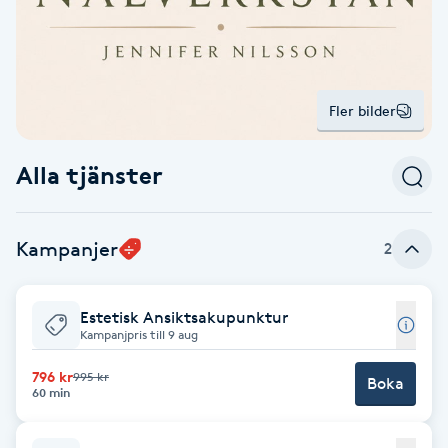
Alternativmedicin
POPULÄRA SÖKNINGAR
POPULÄRA SÖKNINGAR
POPULÄRA SÖKNINGAR
POPULÄRA SÖKNINGAR
POPULÄRA SÖKNINGAR
POPULÄRA SÖKNINGAR
POPULÄRA SÖKNINGAR
Gravidmassage
Personlig träning (PT)
Naglar
Lashlift
Frisör nära mig
Massage nära mig
Naglar nära mig
Lashlift nära mig
Piercing nära mig
Fotvård nära mig
Ansiktsbehandling nära mig
Frisör Västerås
Massage Västerås
Naglar Västerås
Browlift Stockholm
Microneedling Göteborg
Tatuering Göteborg
Yoga Göteborg
Yoga
Andningsmassage
Pedikyr
Browlift
Frisör Stockholm
Massage Stockholm
Naglar Stockholm
Lashlift Stockholm
Piercing Stockholm
Fotvård Stockholm
Ansiktsbehandling Stockholm
Frisör Örebro
Massage Örebro
Naglar Örebro
Browlift Göteborg
Microneedling Malmö
Tatuering Malmö
Hot yoga Stockholm
Hot yoga
Microblading
Fler bilder
Ansiktslyft utan kirurgi
Frisör Göteborg
Massage Göteborg
Naglar Göteborg
Lashlift Göteborg
Piercing Göteborg
Fotvård Göteborg
Ansiktsbehandling Göteborg
Frisör Linköping
Massage Linköping
Naglar Helsingborg
Browlift Malmö
LPG Stockholm
Tandblekning Stockholm
Hot yoga Malmö
Akupunktur
Spa
Alla tjänster
Frisör Malmö
Massage Malmö
Naglar Malmö
Lashlift Malmö
Ansiktsbehandling Malmö
Piercing Malmö
Fotvård Malmö
Frisör Jönköping
Massage Helsingborg
Microblading Stockholm
LPG Göteborg
Spraytan Stockholm
Spa Stockholm
Aromamassage
Samtalsterapi
Piercing
Frisör Uppsala
Massage Uppsala
Naglar Uppsala
Browlift nära mig
Microneedling Stockholm
Tatuering Stockholm
Yoga Stockholm
Microblading Göteborg
LPG Malmö
Spraytan Örebro
Spa Göteborg
Spraytan
Ashtanga Yoga
Kampanjer
2
Ayurveda
Estetisk Ansiktsakupunktur
Kampanjpris till 9 aug
Ayurvedisk Massage
796 kr
995 kr
Boka
60 min
Ansiktsbehandling djuprengörande
B