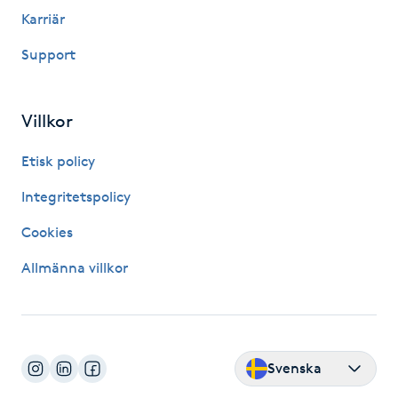
Hårborttagning
Karriär
Support
Hårbottenbehandling
Hårförlängning
Villkor
Hårvård
Etisk policy
Integritetspolicy
Hälsa
Cookies
Hälsprickor
Allmänna villkor
I
Idrottsmassage
Svenska
IPL