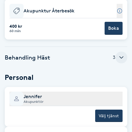
Cryoterapi
D
Akupunktur Återbesök
Damklippning
400 kr
Boka
60 min
Dermapen
Behandling Häst
3
Diamantslipning
E
Personal
Enzympeeling
Jennifer
Extensions
Akupunktör
Extensions borttagning
Välj tjänst
Eyeliner-tatuering