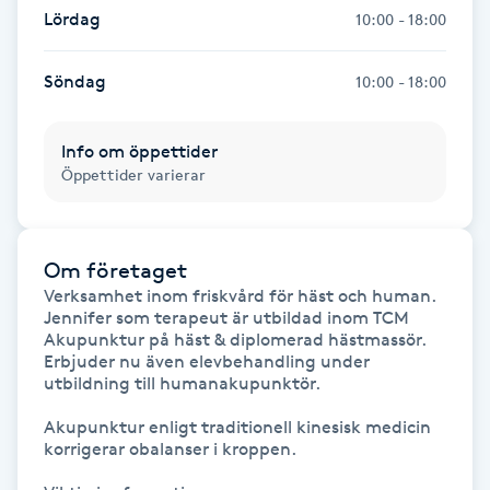
Lördag
10:00 - 18:00
Föning
G
Söndag
10:00 - 18:00
Gel naglar
Info om öppettider
Gelenaglar
Öppettider varierar
Gellack
Om företaget
Gellack med förstärkning
Verksamhet inom friskvård för häst och human.

Jennifer som terapeut är utbildad inom TCM 
Akupunktur på häst & diplomerad hästmassör. 
Gravidmassage
Erbjuder nu även elevbehandling under 
utbildning till humanakupunktör. 

Gravidyoga
Akupunktur enligt traditionell kinesisk medicin 
korrigerar obalanser i kroppen. 

Gruppträning