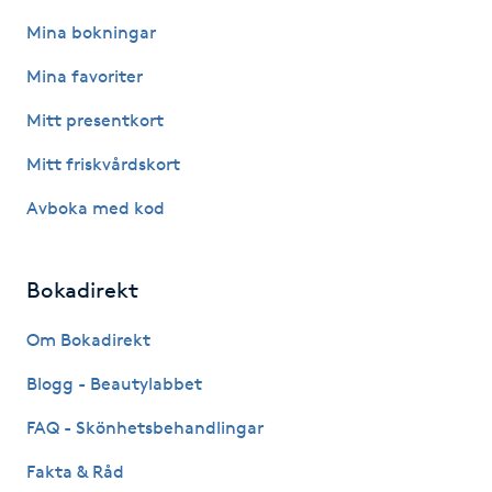
Hot Stone Massage
Mina bokningar
Hot yoga
Mina favoriter
Mitt presentkort
Hudföryngring
Mitt friskvårdskort
Huduppstramning
Avboka med kod
Hudvård
Bokadirekt
Hyaluronsyra
Om Bokadirekt
Hyperhidros
Blogg - Beautylabbet
FAQ - Skönhetsbehandlingar
Hypnos
Fakta & Råd