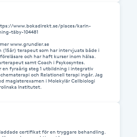
 https://www.bokadirekt.se/places/karin-
hing-täby-104481

äs mer www.grundler.se

 (15år) terapeut som har intervjuats både i 
föreläsare och har haft kurser inom hälsa. 
rterapeut samt Coach i Psykosyntes. 
n fyraårig steg 1 utbildning i integrativ 
chematerapi och Relationell terapi ingår. Jag 
d magisterexamen i Molekylär Cellbiologi 
olinska Institutet. 
addade certifikat för en tryggare behandling.