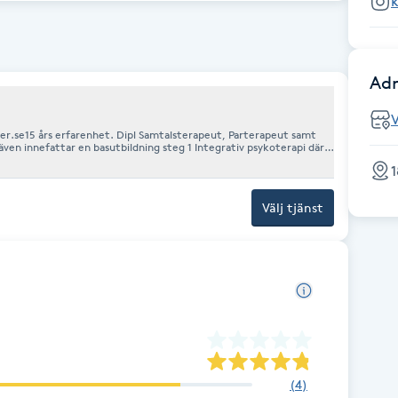
k
Adr
r.se15 års erfarenhet. Dipl Samtalsterapeut, Parterapeut samt
även innefattar en basutbildning steg 1 Integrativ psykoterapi där
api ingår. Filosofie Magisterexamen i Molekylär Cellbiologi samt 7
1
farenhet av jobbcoachning (konsult åt arbetsförmedlingen),
dförande i Endometriosföreningen, dipl hälsoinspiratör,
uropsykologi, biokemi m fl.
Välj tjänst
(
4
)