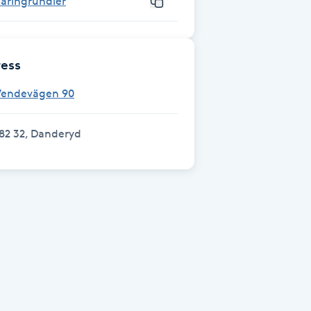
aringrundler
ess
Vendevägen 90
82 32, Danderyd