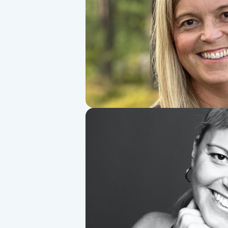
Alternativmedicin
Andningsmassage
Ansiktslyft utan kirurgi
Aromamassage
Ashtanga Yoga
Ayurveda
Ayurvedisk Massage
Ansiktsbehandling djuprengörande
B