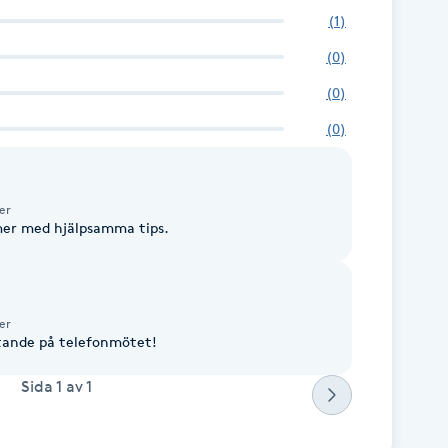
(
1
)
(
0
)
(
0
)
(
0
)
er
mer med hjälpsamma tips.
er
ötande på telefonmötet!
Sida
1
av
1