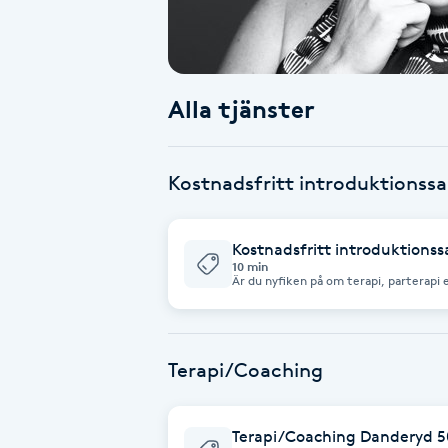
Babylights
Balayage
Alla tjänster
Bambumassage
Kostnadsfritt introduktionss
Barber
Kostnadsfritt introduktionss
Barnklippning
10 min
Är du nyfiken på om terapi, parterapi eller 
kostnadsfritt 10-minuters telefonsamta
längtar efter att förändra och hur jag kan hjä
BIAB
helt förutsättningslöst och utan krav på fortsatt bokn
känna in om det känns tryggt och rätt
Terapi/Coaching
Blowout
Bottenfärg
Terapi/Coaching Danderyd 5