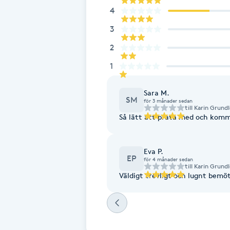
4
Fotsvamp
3
Fotvård
2
1
Fransar
Sara M.
SM
Fransborttagning
för 3 månader sedan
till
Karin Grundl
Så lätt att prata med och kom
Fransfärgning
Eva P.
Fransförlängning
EP
för 4 månader sedan
till
Karin Grundl
Väldigt trevligt och lugnt bem
Fransförlängning Megavolym
Fransförlängning Volym