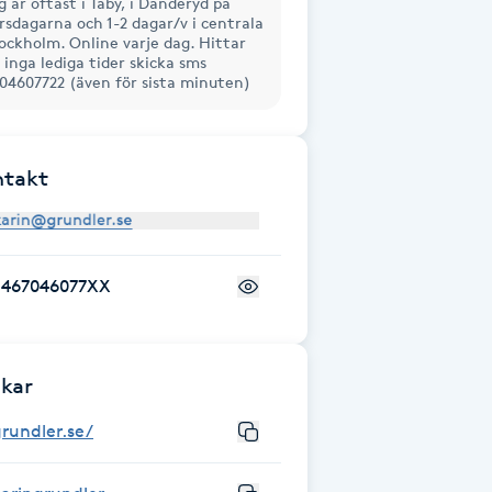
g är oftast i Täby, i Danderyd på
rsdagarna och 1-2 dagar/v i centrala
ockholm. Online varje dag. Hittar
 inga lediga tider skicka sms
04607722 (även för sista minuten)
ntakt
+467046077XX
kar
rundler.se/