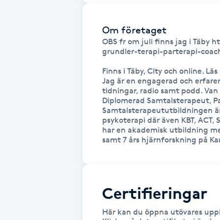
Fransk manikyr
Om företaget
Fransrengöring
OBS fr om juli finns jag i Täby
grundler-terapi-parterapi-coac
Frekvensterapi
Finns i Täby, City och online. L
Jag är en engagerad och erfaren
tidningar, radio samt podd. Van 
Friskvård
Diplomerad Samtalsterapeut, Pa
Samtalsterapeututbildningen är e
psykoterapi där även KBT, ACT, S
Friskvårdsmassage
har en akademisk utbildning me
samt 7 års hjärnforskning på Kar
Frisör
Funktionsanalys
Certifieringar
Färgning
Här kan du öppna utövares uppl