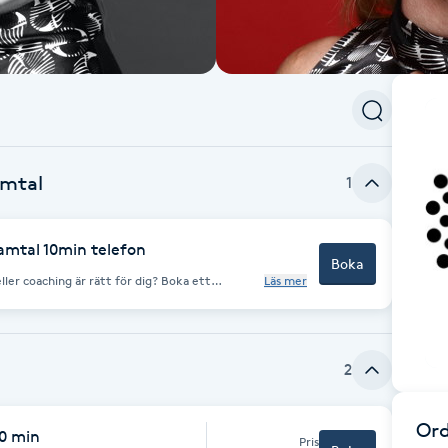
amtal
1
amtal 10min telefon
Boka
coaching är rätt för dig? Boka ett
Läs mer
l där vi kort pratar om din situation, vad du
lpa dig. Jag ringer upp dig! Samtalet är
ing. Syftet är att du ska få
 att arbeta tillsammans. Endast för nya kunder
2
Ord
0 min
Pris