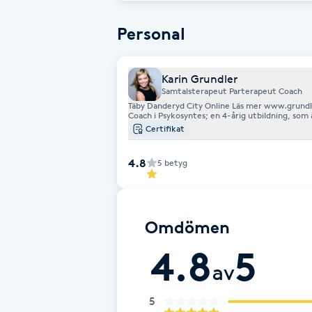
Eyeliner-tatuering
F
Personal
Face framing
Karin Grundler
Samtalsterapeut Parterapeut Coach
Faceliftmassage
Täby Danderyd City Online Läs mer www.grundle
Coach i Psykosyntes; en 4-årig utbildning, som 
även KBT, ACT, Schematerapi och Relationell ter
Certifikat
Fet hårbotten
års forskning om stamceller i hjärnan på KI.Er
rekryteringskonsult samt läkemedelskonsult.Or
medicinkurser såsom fysiologi, farmakologi, ne
4.8
5
betyg
Fettreducering
Fibromassage
Omdömen
4.8
5
Fillers
av
Fotmassage
5