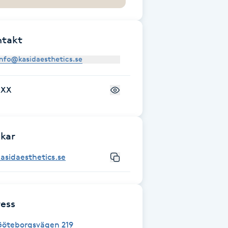
ntakt
+XX
kar
asidaesthetics.se
ess
Göteborgsvägen 219