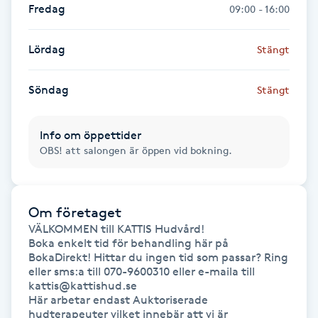
Fredag
09:00 - 16:00
Kinesiologi
Lördag
Stängt
Kinesisk medicin
Söndag
Stängt
Kiropraktik
Info om öppettider
Klangmassage
OBS! att salongen är öppen vid bokning.
Klippning
Om företaget
Klippning & Slingor
VÄLKOMMEN till KATTIS Hudvård! 

Boka enkelt tid för behandling här på 
BokaDirekt! Hittar du ingen tid som passar? Ring 
Klippning ungdom
eller sms:a till 070-9600310 eller e-maila till 
kattis@kattishud.se 

Koppningsmassage
Här arbetar endast Auktoriserade 
hudterapeuter vilket innebär att vi är 