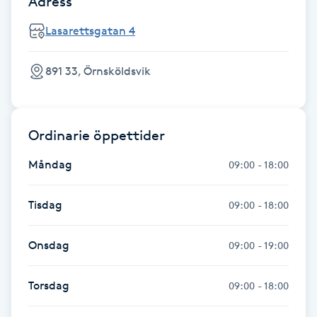
Adress
IPL hårborttagning
Lasarettsgatan 4
IR-massage
891 33, Örnsköldsvik
J
Japansk massage
Ordinarie öppettider
K
Måndag
09:00 - 18:00
K18
Tisdag
09:00 - 18:00
Katun fransar
Onsdag
09:00 - 19:00
Kemisk peeling
Torsdag
09:00 - 18:00
Keratinbehandling