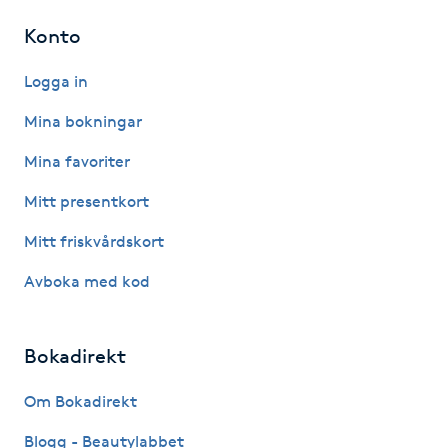
Konto
LED-ljusterapi
Logga in
Liktornar
Mina bokningar
Mina favoriter
LPG
Mitt presentkort
LPG-behandling
Mitt friskvårdskort
LPG-massage
Avboka med kod
Luggklippning
Bokadirekt
Lymfmassage
Om Bokadirekt
Blogg - Beautylabbet
Läpptatuering