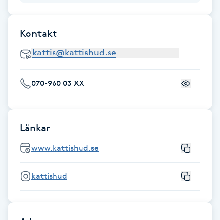
Hårborttagning
Kontakt
Hårbottenbehandling
Hårförlängning
070-960 03 XX
Hårvård
Hälsa
Länkar
Hälsprickor
www.kattishud.se
I
kattishud
Idrottsmassage
IPL