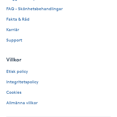
M
FAQ - Skönhetsbehandlingar
Fakta & Råd
Makeup
Karriär
Manikyr & Pedikyr
Support
Massage
Villkor
Medial vägledning
Etisk policy
Medicinsk massage
Integritetspolicy
Cookies
Meditation
Allmänna villkor
Medium