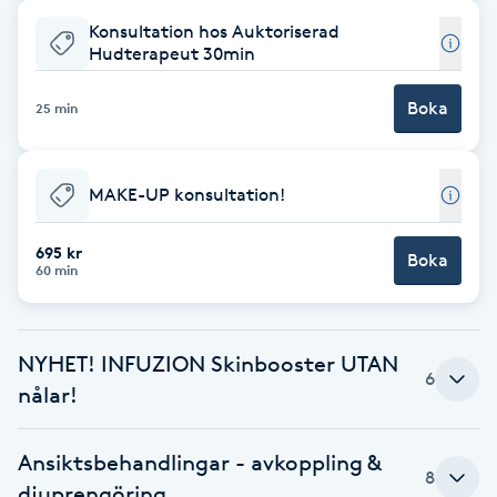
Cryoterapi
Konsultation hos Auktoriserad
D
Hudterapeut 30min
Damklippning
Boka
25 min
Dermapen
MAKE-UP konsultation!
Diamantslipning
E
695 kr
Boka
60 min
Enzympeeling
NYHET! INFUZION Skinbooster UTAN
Extensions
6
nålar!
Extensions borttagning
Ansiktsbehandlingar - avkoppling &
8
djuprengöring
Eyeliner-tatuering