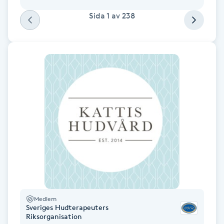
Hot Stone Massage
Sida
1
av
238
Hot yoga
Hudföryngring
Huduppstramning
Hudvård
Hyaluronsyra
Hyperhidros
Medlem
Hypnos
Sveriges Hudterapeuters
Riksorganisation