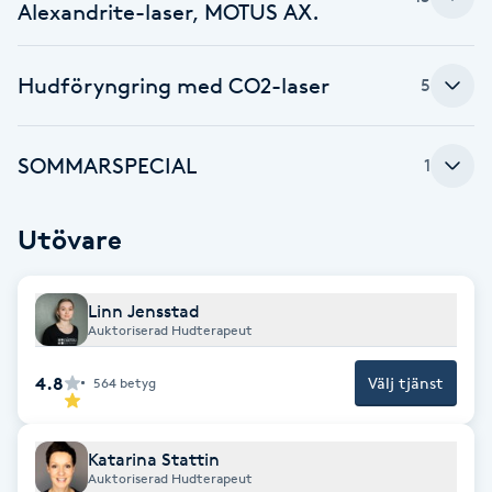
Alexandrite-laser, MOTUS AX.
Fransk manikyr
Hudföryngring med CO2-laser
Fransrengöring
5
Frekvensterapi
SOMMARSPECIAL
1
Friskvård
Utövare
Friskvårdsmassage
Linn Jensstad
Frisör
Auktoriserad Hudterapeut
4.8
Välj tjänst
564
betyg
Funktionsanalys
Färgning
Katarina Stattin
Auktoriserad Hudterapeut