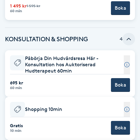
1 495 kr
1 595 kr
Boka
Brynformning
60 min
Brynfärgning
KONSULTATION & SHOPPING
4
Brynplockning
Påbörja Din Hudvårdsresa Här -
Bröllopsuppsättning
Konsultation hos Auktoriserad
Hudterapeut 60min
C
695 kr
Boka
60 min
Celluliter
Coachning
Shopping 10min
Color correction
Gratis
Boka
10 min