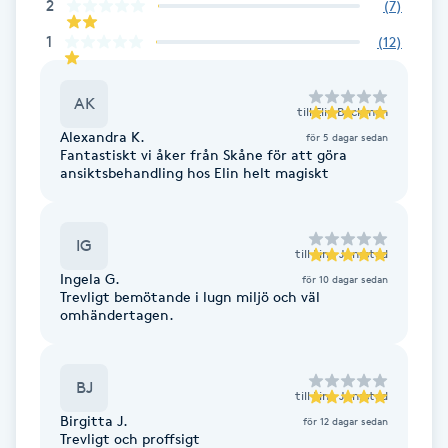
2
(
7
)
1
(
12
)
Gua Sha-massage
H
AK
till
Elin Backman
Hatha Yoga
Alexandra K.
för 5 dagar sedan
Fantastiskt vi åker från Skåne för att göra
ansiktsbehandling hos Elin helt magiskt
Headspa
Healing
IG
till
Linn Jensstad
Ingela G.
för 10 dagar sedan
Herrklippning
Trevligt bemötande i lugn miljö och väl
omhändertagen.
HIFU
BJ
till
Linn Jensstad
Hollywood Peel
Birgitta J.
för 12 dagar sedan
Trevligt och proffsigt