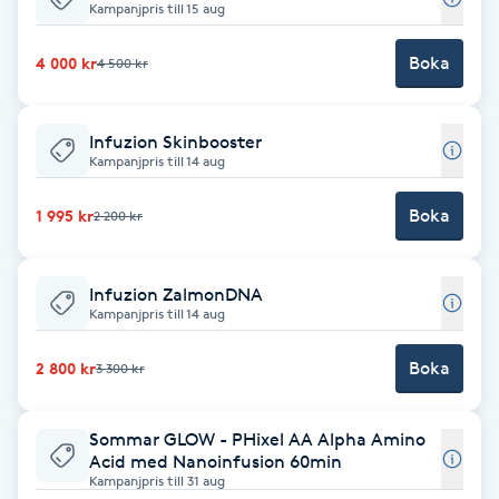
Kampanjpris till 15 aug
Babylights
Boka
4 000 kr
4 500 kr
Balayage
Infuzion Skinbooster
Kampanjpris till 14 aug
Bambumassage
Boka
1 995 kr
2 200 kr
Barber
Barnklippning
Infuzion ZalmonDNA
Kampanjpris till 14 aug
BIAB
Boka
2 800 kr
3 300 kr
Blowout
Sommar GLOW - PHixel AA Alpha Amino
Acid med Nanoinfusion 60min
Bottenfärg
Kampanjpris till 31 aug