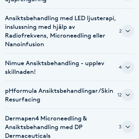
F
Ansiktsbehandling med LED ljusterapi,
Face framing
inslussning med hjälp av
2
Radiofrekvens, Microneedling eller
Faceliftmassage
Nanoinfusion
Fet hårbotten
Nimue Ansiktsbehandling - upplev
4
skillnaden!
Fettreducering
pHformula Ansiktsbehandlingar /Skin
Fibromassage
12
Resurfacing
Fillers
Dermapen4 Microneedling &
Ansiktsbehandling med DP
3
Fotmassage
Dermaceuticals