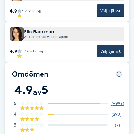
Föning
4.9
Välj tjänst
719
betyg
G
Gel naglar
Elin Backman
Auktoriserad Hudterapeut
Gelenaglar
4.9
Välj tjänst
1207
betyg
Gellack
Omdömen
Gellack med förstärkning
4.9
5
av
Gravidmassage
5
(
+999
)
Gravidyoga
4
(
290
)
3
(
7
)
Gruppträning