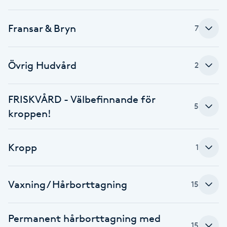
Fotsvamp
Fransar & Bryn
7
Fotvård
Övrig Hudvård
2
Fransar
Fransborttagning
FRISKVÅRD - Välbefinnande för
5
kroppen!
Fransfärgning
Kropp
1
Fransförlängning
Fransförlängning Megavolym
Vaxning / Hårborttagning
15
Fransförlängning Volym
Permanent hårborttagning med
15