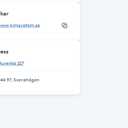
kar
www.kimayatcm.se
ess
Huveröd 227
444 97, Svenshögen