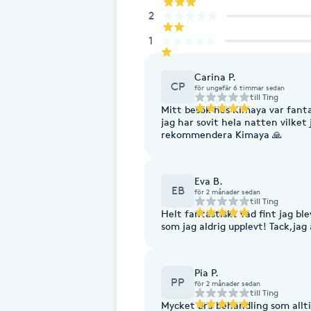
2
Fransk manikyr
1
Fransrengöring
Carina P.
CP
för ungefär 6 timmar sedan
Frekvensterapi
till
Ting
Mitt besök hos Kimaya var fanta
jag har sovit hela natten vilke
rekommendera Kimaya 🙏
Friskvård
Friskvårdsmassage
Eva B.
EB
för 2 månader sedan
till
Ting
Frisör
Helt fantastiskt vad fint jag b
som jag aldrig upplevt! Tack,ja
Funktionsanalys
Pia P.
PP
för 2 månader sedan
Färgning
till
Ting
Mycket bra behandling som allt