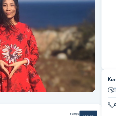
Ko
Belopp
Köp nu