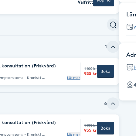
Valfritt
Län
1
Adr
konsultation (Friskvård)
1 100 kr
Boka
935 kr
 symptom som: - Kroniskt
Läs mer
MS och klimakteriebesvär -
h utbrändhet - Smärta, värk,
a etc. - Ovanligt muskelkontraktion,
llenallergi och liknande problem - .....
inesisk Medicin (TCM). Det stimulerar
6
h främjar fysiskt och känslomässigt
konsultation (Friskvård)
1 100 kr
Boka
935 kr
 symptom som: - Kroniskt
Läs mer