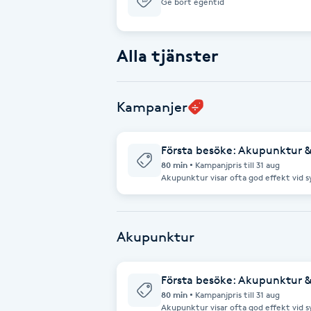
Ge bort egentid
Babylights
Alla tjänster
Balayage
Kampanjer
Bambumassage
Barber
Första besöke: Akupunktur & 
80 min
Kampanjpris till 31 aug
Akupunktur visar ofta god effekt vid
Barnklippning
trötthetssyndrom och utmattning - P
Sömnproblem, nedstämdhet, stress oc
begränsad rörlighet på grund av smärt
T.ex överaktiv urinblåsa. - Hösnuva, po
BIAB
Akupunktur är en del av Traditionell K
Akupunktur
kroppens naturliga läkningsförmåga oc
välbefinnande.
Blowout
Första besöke: Akupunktur & 
80 min
Kampanjpris till 31 aug
Bottenfärg
Akupunktur visar ofta god effekt vid