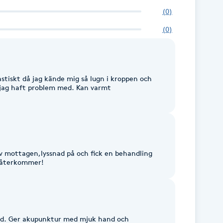
(
0
)
(
0
)
stiskt då jag kände mig så lugn i kroppen och
t jag haft problem med. Kan varmt
lev mottagen,lyssnad på och fick en behandling
g återkommer!
id. Ger akupunktur med mjuk hand och