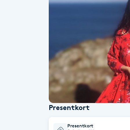
Alternativmedicin
Andningsmassage
Ansiktslyft utan kirurgi
Aromamassage
Ashtanga Yoga
Ayurveda
Ayurvedisk Massage
Presentkort
Ansiktsbehandling djuprengörande
Presentkort
B